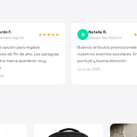
ardo F.
Natalia R.
★★★★★
N
biliaria Capital
Colegio San Patricio
 opción para regalos
Buenos artículos promocionale
vos de fin de año. Los paraguas
nuestros eventos escolares. E
tra marca quedaron muy
puntual y buena atención.
s.
junio de 2026
026