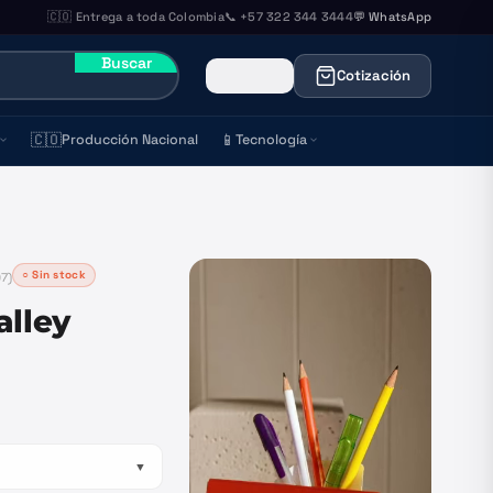
🇨🇴 Entrega a toda Colombia
📞 +57 322 344 3444
💬 WhatsApp
Buscar
Cotización
🇨🇴
📱
Producción Nacional
Tecnología
○ Sin stock
7
)
alley
▼