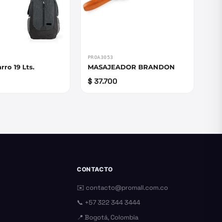
PROA3053
rro 19 Lts.
MASAJEADOR BRANDON
$ 37.700
CONTACTO
✉️
contacto@promall.com.co
📞
+57 322 344 3444
📍 Bogotá, Colombia