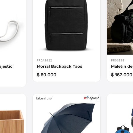
PROA3422
PRO3363
ajestic
Morral Backpack Taos
Maletin de
$ 60.000
$ 162.000