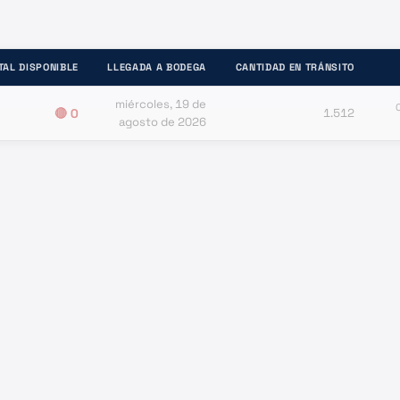
TAL DISPONIBLE
LLEGADA A BODEGA
CANTIDAD EN TRÁNSITO
miércoles, 19 de
🔴
0
1.512
agosto de 2026