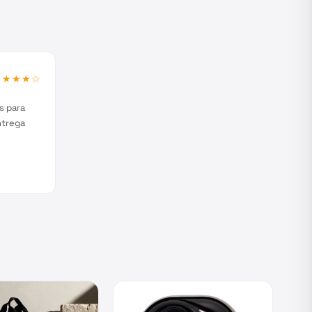
★★★★
☆
s para
ntrega