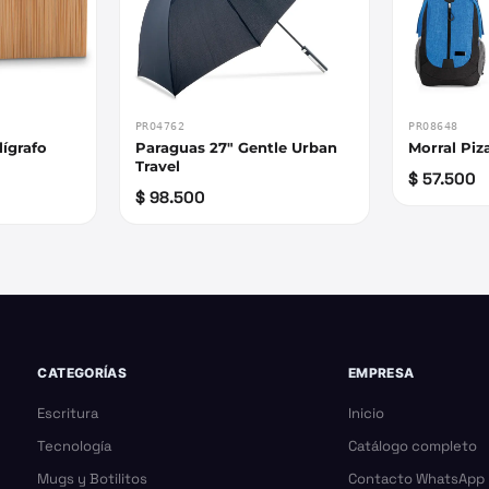
PRO4762
PRO8648
lígrafo
Paraguas 27" Gentle Urban
Morral Piza
Travel
$ 57.500
$ 98.500
CATEGORÍAS
EMPRESA
Escritura
Inicio
Tecnología
Catálogo completo
Mugs y Botilitos
Contacto WhatsApp