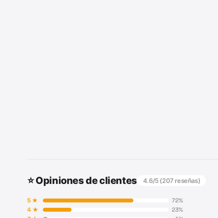
⭐ Opiniones de clientes
4.6
/5 (
207
reseñas)
5
★
72
%
4
★
23
%