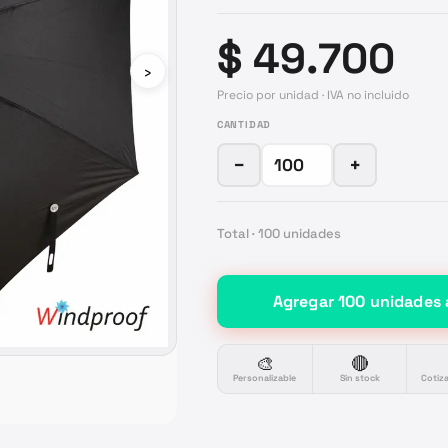
$ 49.700
›
Precio por unidad · IVA no incluido
CANTIDAD
−
+
Total ·
100
unidades
Agregar
100
unidades
🎨
🔴
Personalizable
Sin stock
Cotiz