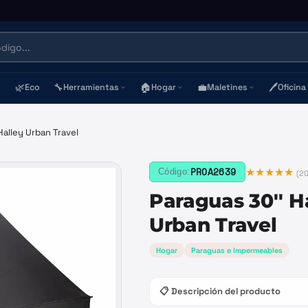
🌿
🔧
🏠
💼
🖊️
Eco
Herramientas
Hogar
Maletines
Oficina
Halley Urban Travel
★★★★★
PROA2639
Código:
(
20
Paraguas 30'' H
Urban Travel
Hogar
Paraguas e Impermeables
📋 Descripción del producto