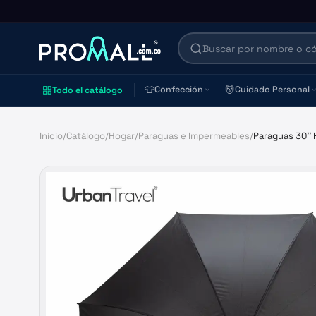
👕
💆
Confección
Cuidado Personal
Todo el catálogo
Inicio
/
Catálogo
/
Hogar
/
Paraguas e Impermeables
/
Paraguas 30'' 