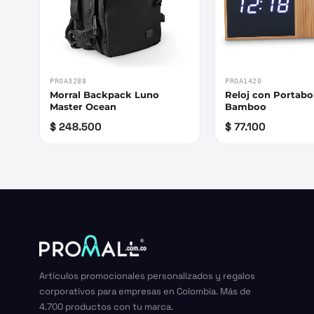
PROA3288
PROA1420
Morral Backpack Luno
Reloj con Portabo
Master Ocean
Bamboo
$ 248.500
$ 77.100
Artículos promocionales personalizados y regalos
corporativos para empresas en Colombia. Más de
4.700 productos con tu marca.