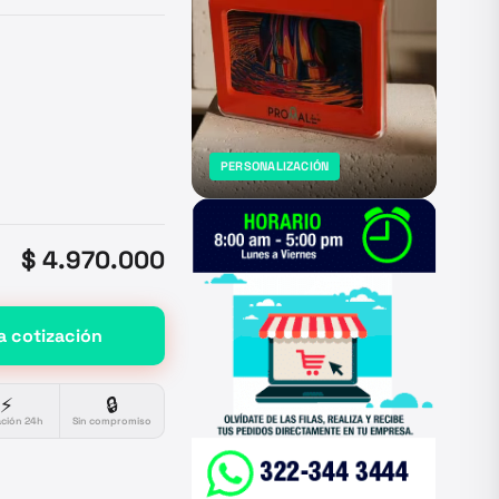
PERSONALIZACIÓN
$ 4.970.000
a cotización
⚡
🔒
ación 24h
Sin compromiso