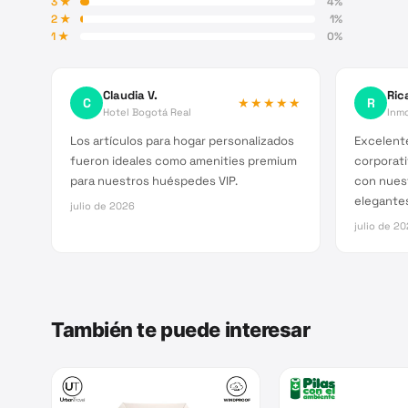
3
★
4
%
2
★
1
%
1
★
0
%
Claudia V.
Ric
C
★★★★★
R
Hotel Bogotá Real
Inmo
Los artículos para hogar personalizados
Excelente
fueron ideales como amenities premium
corporati
para nuestros huéspedes VIP.
con nues
elegante
julio de 2026
julio de 2
También te puede interesar