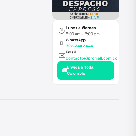
Lunes a Viernes
🕐
8:00 am – 5:00 pm
WhatsApp
📱
322-344 3444
Email
✉️
contacto@promall.com.co
Envíos a toda
🚚
Colombia