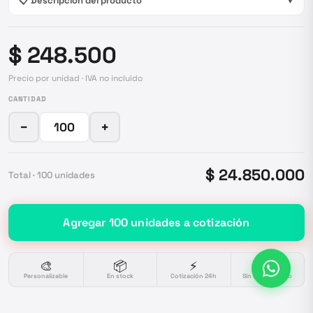
📋 Descripción del producto
▼
$ 248.500
Precio por unidad · IVA no incluido
CANTIDAD
−
+
$ 24.850.000
Total ·
100
unidades
Agregar
100
unidades
a cotización
🎨
📦
⚡
🔒
Personalizable
En stock
Cotización 24h
Sin compromiso