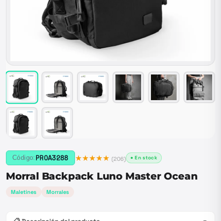
★★★★★
PROA3288
Código:
● En stock
(
206
)
Morral Backpack Luno Master Ocean
Maletines
Morrales