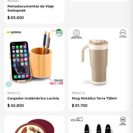
PRO3446
Portadocumentos de Viaje
Swisspeak
$ 63.600
PROA2711
PROA3174
Cargador Inalámbrico Lavinia
Mug Metálico Terra 720ml
$ 42.800
$ 61.700