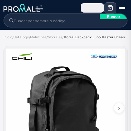
Buscar
Inicio
/
Catálogo
/
Maletines
/
Morrales
/
Morral Backpack Luno Master Ocean
›