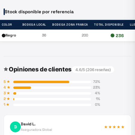
Stock disponible por referencia
COLOR
BODEGA LOCAL
BODEGA ZONA FRANCA
TOTAL DISPONIBLE
LL
Negro
36
200
🟢
236
⭐ Opiniones de clientes
4.6
/5 (
206
reseñas)
5
★
72
%
4
★
23
%
3
★
4
%
2
★
1
%
1
★
0
%
David L.
D
★★★★★
Aseguradora Global