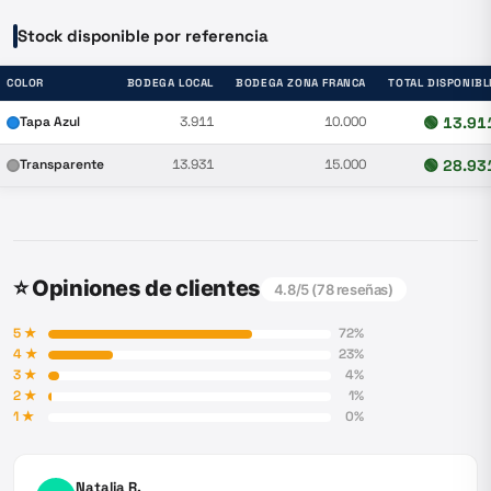
Stock disponible por referencia
COLOR
BODEGA LOCAL
BODEGA ZONA FRANCA
TOTAL DISPONIBL
Tapa Azul
3.911
10.000
🟢
13.91
Transparente
13.931
15.000
🟢
28.93
⭐ Opiniones de clientes
4.8
/5 (
78
reseñas)
5
★
72
%
4
★
23
%
3
★
4
%
2
★
1
%
1
★
0
%
Natalia R.