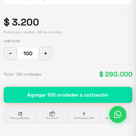
$ 3.200
Precio por unidad · IVA no incluido
CANTIDAD
−
+
$ 290.000
Total ·
100
unidades
Agregar
100
unidades
a cotización
🎨
📦
⚡
🔒
Personalizable
En stock
Cotización 24h
Sin compromiso