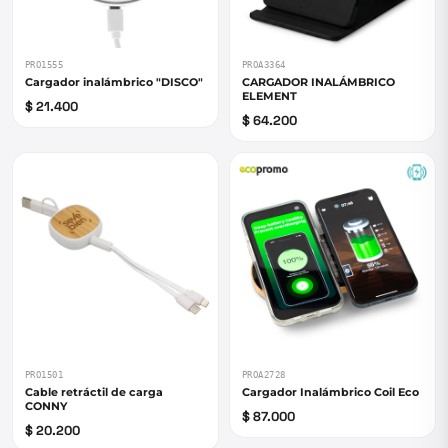
PRO1555
PROA3364
Cargador inalámbrico "DISCO"
CARGADOR INALÁMBRICO
ELEMENT
$ 21.400
$ 64.200
PRO1501
PROA2728
Cable retráctil de carga
Cargador Inalámbrico Coil Eco
CONNY
$ 87.000
$ 20.200