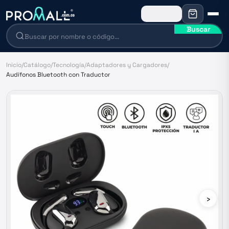
Buscar
Inicio
/
Catálogo
/
Tecnología
/
Adaptadores y Cargadores
/
Audífonos Bluetooth con Traductor
›