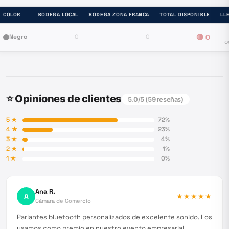
COLOR
BODEGA LOCAL
BODEGA ZONA FRANCA
TOTAL DISPONIBLE
LL
Negro
0
0
🔴
0
o
⭐ Opiniones de clientes
5.0
/5 (
59
reseñas)
5
★
72
%
4
★
23
%
3
★
4
%
2
★
1
%
1
★
0
%
Ana R.
A
★★★★★
Cámara de Comercio
Parlantes bluetooth personalizados de excelente sonido. Los
usamos como premio en nuestro evento empresarial.