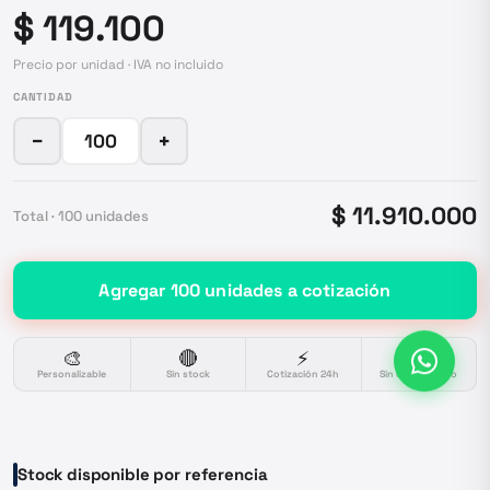
$ 119.100
Precio por unidad · IVA no incluido
CANTIDAD
−
+
$ 11.910.000
Total ·
100
unidades
Agregar
100
unidades
a cotización
🎨
🔴
⚡
🔒
Personalizable
Sin stock
Cotización 24h
Sin compromiso
Stock disponible por referencia