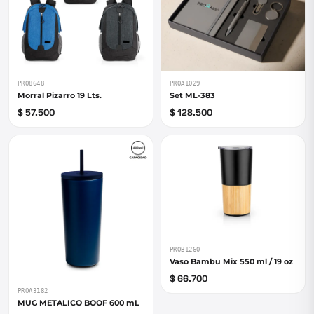
PRO8648
PROA1029
Morral Pizarro 19 Lts.
Set ML-383
$ 57.500
$ 128.500
PROB1260
Vaso Bambu Mix 550 ml / 19 oz
$ 66.700
PROA3182
MUG METALICO BOOF 600 mL