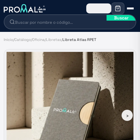
Buscar
Inicio
/
Catálogo
/
Oficina
/
Libretas
/
Libreta Atlas RPET
›