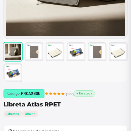
★★★★★
PROA2305
Código:
● En stock
(
127
)
Libreta Atlas RPET
Libretas
Oficina