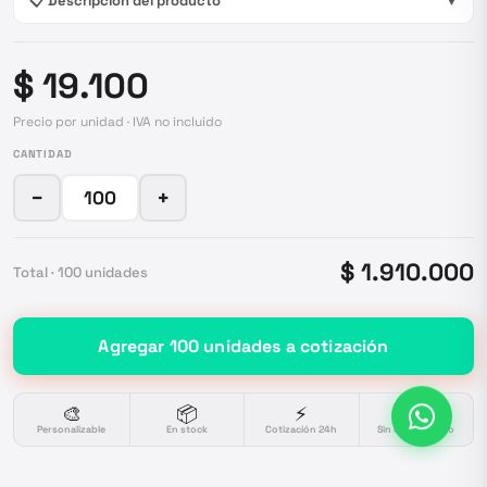
📋 Descripción del producto
▼
$ 19.100
Precio por unidad · IVA no incluido
CANTIDAD
−
+
$ 1.910.000
Total ·
100
unidades
Agregar
100
unidades
a cotización
🎨
📦
⚡
🔒
Personalizable
En stock
Cotización 24h
Sin compromiso