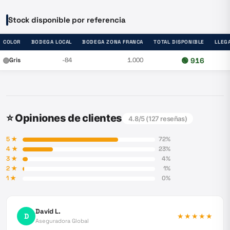
Stock disponible por referencia
COLOR
BODEGA LOCAL
BODEGA ZONA FRANCA
TOTAL DISPONIBLE
LLEG
Gris
-84
1.000
🟢
916
⭐ Opiniones de clientes
4.8
/5 (
127
reseñas)
5
★
72
%
4
★
23
%
3
★
4
%
2
★
1
%
1
★
0
%
David L.
D
★★★★★
Aseguradora Global