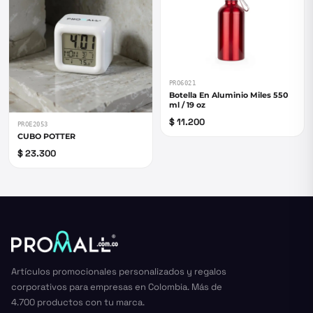
PRO6021
Botella En Aluminio Miles 550
ml / 19 oz
$ 11.200
PROE2053
CUBO POTTER
$ 23.300
Artículos promocionales personalizados y regalos
corporativos para empresas en Colombia. Más de
4.700 productos con tu marca.