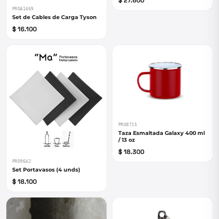
$ 27.600
PROA1469
Set de Cables de Carga Tyson
$ 16.100
PRO8715
Taza Esmaltada Galaxy 400 ml
/ 13 oz
$ 18.300
PRO9642
Set Portavasos (4 unds)
$ 18.100