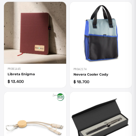
PROB1445
PROA2174
Libreta Enigma
Nevera Cooler Cody
$ 13.400
$ 18.700