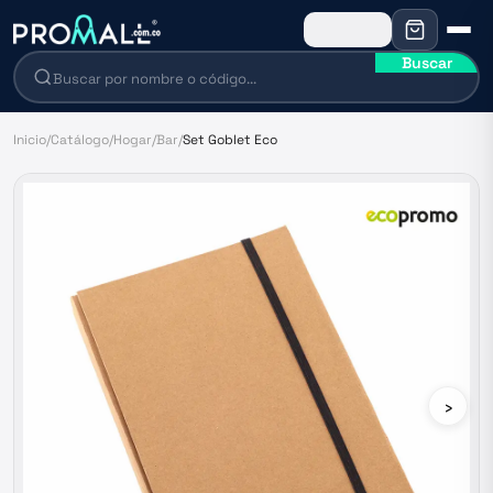
Buscar
Inicio
/
Catálogo
/
Hogar
/
Bar
/
Set Goblet Eco
›