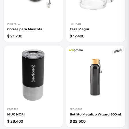
PROA2684
PRO1548
Correa para Mascota
Taza Magui
$ 21.700
$ 17.400
PRO1468
PROA2889
MUG NORI
Botilito Metálico Wizard 600ml
$ 26.400
$ 22.500