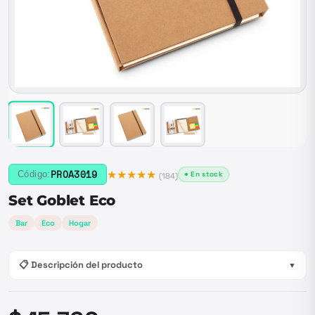
★★★★★
PROA3019
Código:
● En stock
(
184
)
Set Goblet Eco
Bar
Eco
Hogar
📋 Descripción del producto
▼