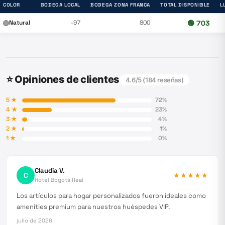
COLOR
BODEGA LOCAL
BODEGA ZONA FRANCA
TOTAL DISPONIBLE
L
Natural
-97
800
🟢
703
⭐ Opiniones de clientes
4.6
/5 (
184
reseñas)
5
★
72
%
4
★
23
%
3
★
4
%
2
★
1
%
1
★
0
%
Claudia V.
C
★★★★★
Hotel Bogotá Real
Los artículos para hogar personalizados fueron ideales como
amenities premium para nuestros huéspedes VIP.
julio de 2026