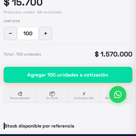
$ 15.700
Precio por unidad · IVA no incluido
CANTIDAD
−
+
$ 1.570.000
Total ·
100
unidades
Agregar
100
unidades
a cotización
🎨
📦
⚡
🔒
Personalizable
En stock
Cotización 24h
Sin compromiso
Stock disponible por referencia