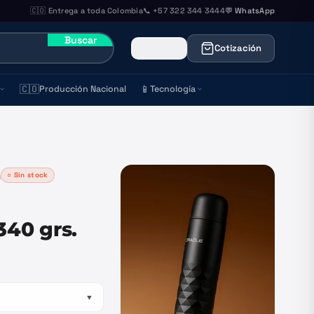
🇨🇴 Entrega a toda Colombia
📞 +57 322 344 3444
💬 WhatsApp
Buscar
Cotización
🇨🇴
📱
Producción Nacional
Tecnología
○ Sin stock
)
40 grs.
▼