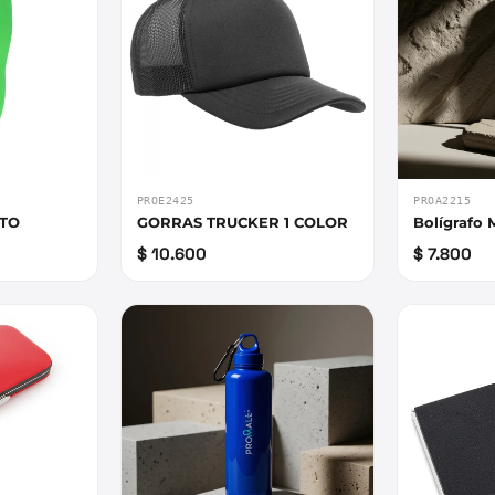
PROE2425
PROA2215
NTO
GORRAS TRUCKER 1 COLOR
Bolígrafo 
$ 10.600
$ 7.800