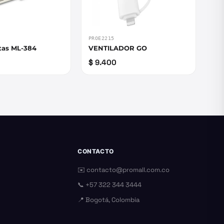
PROE2215
tas ML-384
VENTILADOR GO
$ 9.400
CONTACTO
✉️
contacto@promall.com.co
📞
+57 322 344 3444
📍 Bogotá, Colombia