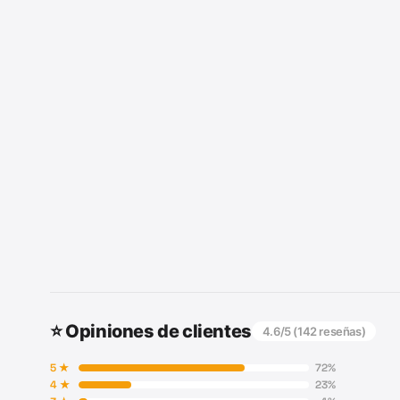
⭐ Opiniones de clientes
4.6
/5 (
142
reseñas)
5
★
72
%
4
★
23
%