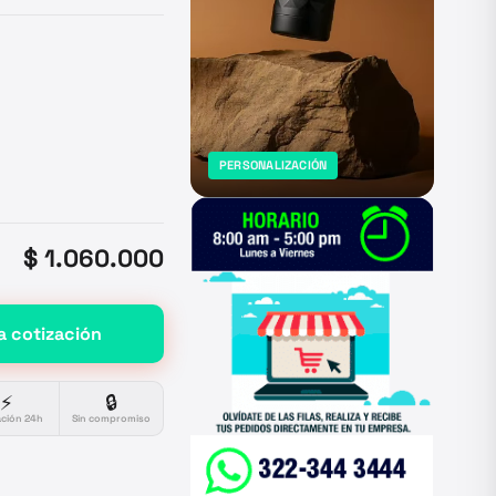
PERSONALIZACIÓN
$ 1.060.000
a cotización
⚡
🔒
ación 24h
Sin compromiso