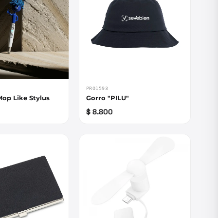
PRO1593
Mop Like Stylus
Gorro "PILU"
$ 8.800