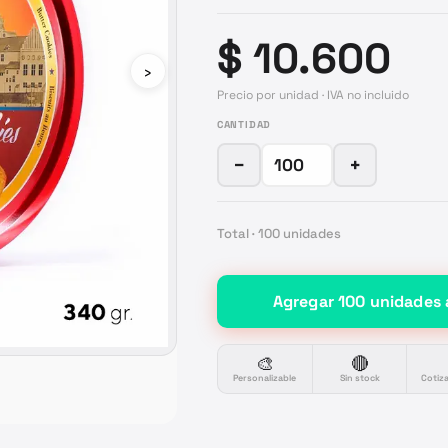
$ 10.600
›
Precio por unidad · IVA no incluido
CANTIDAD
−
+
Total ·
100
unidades
Agregar
100
unidades
🎨
🔴
Personalizable
Sin stock
Cotiz