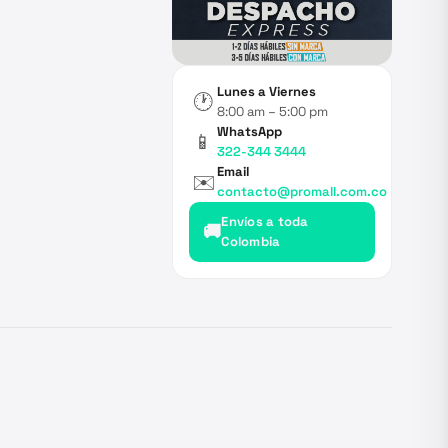
Lunes a Viernes
🕐
8:00 am – 5:00 pm
WhatsApp
📱
322-344 3444
Email
✉️
contacto@promall.com.co
Envíos a toda
🚚
Colombia