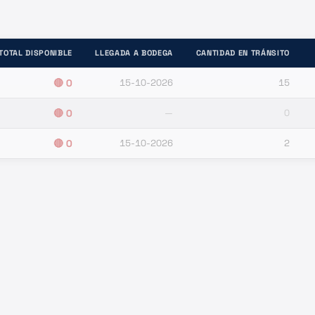
TOTAL DISPONIBLE
LLEGADA A BODEGA
CANTIDAD EN TRÁNSITO
🔴
0
15-10-2026
15
🔴
0
—
0
🔴
0
15-10-2026
2