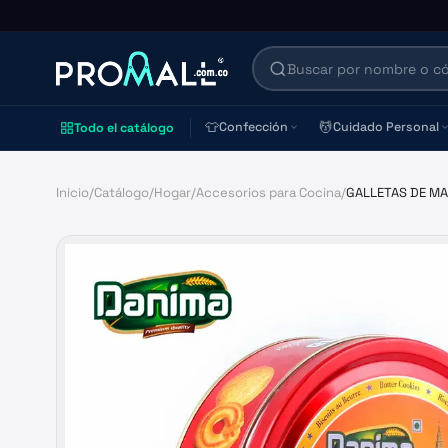
👕
💆
Confección
Cuidado Personal
Todo el catálogo
Inicio
/
Catálogo
/
Hogar
/
Accesorios para Cocina
/
GALLETAS DE MA