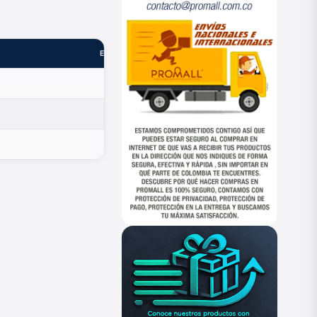
ESTADO
—
—
—