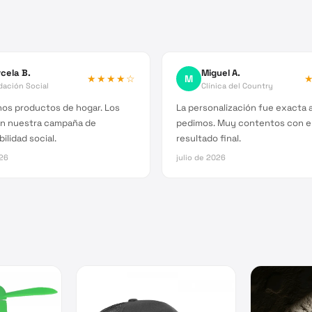
cela B.
Miguel A.
★★★★
☆
M
dación Social
Clínica del Country
os productos de hogar. Los
La personalización fue exacta a
n nuestra campaña de
pedimos. Muy contentos con e
ilidad social.
resultado final.
026
julio de 2026