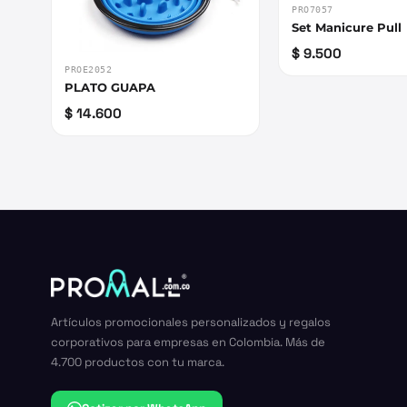
PRO7057
Set Manicure Pull
$ 9.500
PROE2052
PLATO GUAPA
$ 14.600
Artículos promocionales personalizados y regalos
corporativos para empresas en Colombia. Más de
4.700 productos con tu marca.