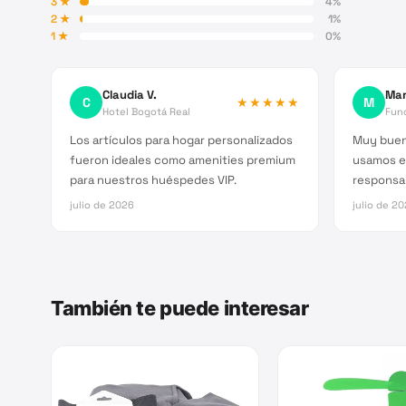
3
★
4
%
2
★
1
%
1
★
0
%
Claudia V.
Mar
C
★★★★★
M
Hotel Bogotá Real
Fun
Los artículos para hogar personalizados
Muy buen
fueron ideales como amenities premium
usamos e
para nuestros huéspedes VIP.
responsab
julio de 2026
julio de 2
También te puede interesar