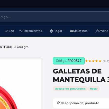
🌿
🔧
🏠
💼
🖊️
Eco
Herramientas
Hogar
Maletines
Oficina
NTEQUILLA 340 grs.
★★★★★
PRO9647
Código:
(
142
GALLETAS DE
MANTEQUILLA 3
Accesorios para Cocina
Hogar
📋 Descripción del producto