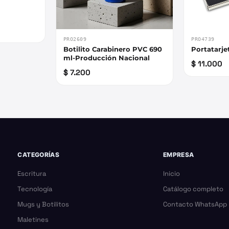
PRO2609
PRO4739
Botilito Carabinero PVC 690
Portatarje
ml-Producción Nacional
$ 11.000
$ 7.200
CATEGORÍAS
EMPRESA
Escritura
Inicio
Tecnología
Catálogo completo
Mugs y Botilitos
Contacto WhatsApp
Maletines