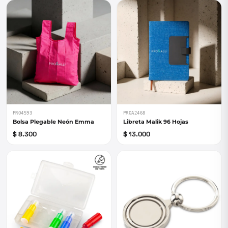
PRO4593
PROA2468
Bolsa Plegable Neón Emma
Libreta Malik 96 Hojas
$ 8.300
$ 13.000