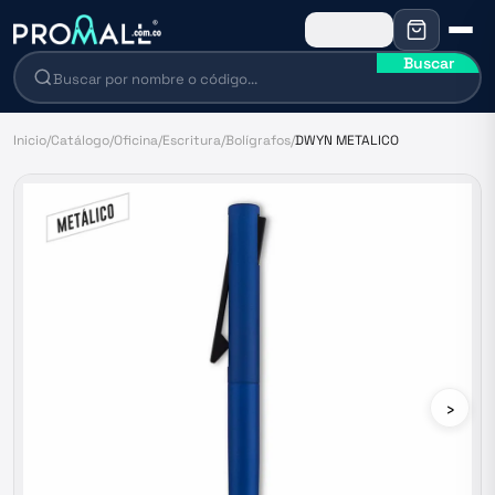
Buscar
Inicio
/
Catálogo
/
Oficina
/
Escritura
/
Bolígrafos
/
DWYN METALICO
›