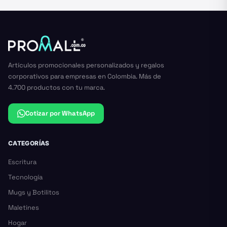
Artículos promocionales personalizados y regalos
corporativos para empresas en Colombia. Más de
4.700 productos con tu marca.
Cotizar por WhatsApp
CATEGORÍAS
Escritura
Tecnología
Mugs y Botilitos
Maletines
Hogar