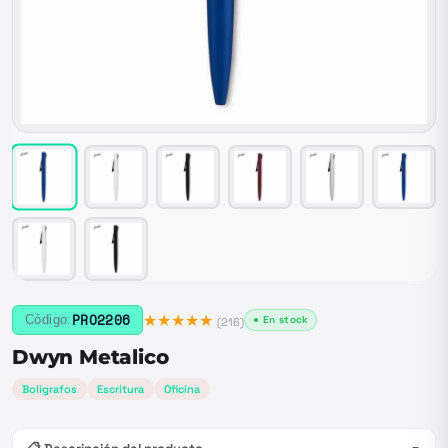
★★★★★
PRO2206
Código:
● En stock
(
216
)
Dwyn Metalico
Boligrafos
Escritura
Oficina