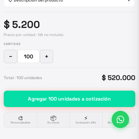
📋 Descripción del producto
▼
$ 5.200
Precio por unidad · IVA no incluido
CANTIDAD
−
+
$ 520.000
Total ·
100
unidades
Agregar
100
unidades
a cotización
🎨
📦
⚡
🔒
Personalizable
En stock
Cotización 24h
Sin compromiso