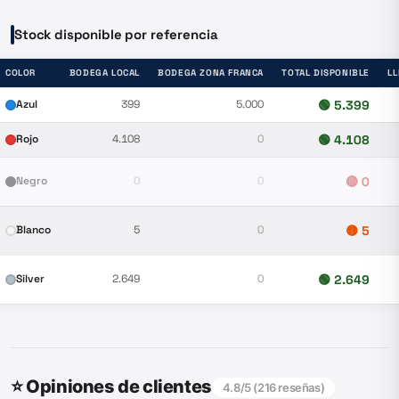
Stock disponible por referencia
COLOR
BODEGA LOCAL
BODEGA ZONA FRANCA
TOTAL DISPONIBLE
L
Azul
399
5.000
🟢
5.399
Rojo
4.108
0
🟢
4.108
Negro
0
0
🔴
0
Blanco
5
0
🟡
5
Silver
2.649
0
🟢
2.649
⭐ Opiniones de clientes
4.8
/5 (
216
reseñas)