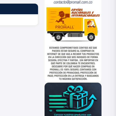
ESTADO
—