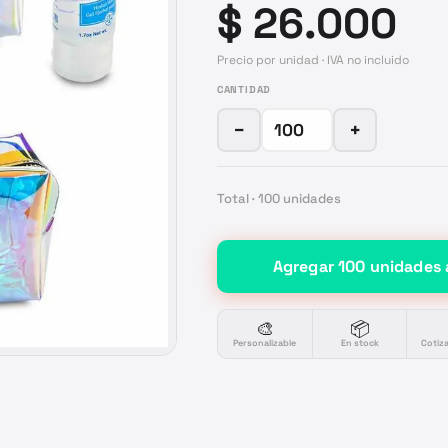
$ 26.000
Precio por unidad · IVA no incluido
CANTIDAD
−
+
Total ·
100
unidades
Agregar
100
unidades
🎨
📦
Personalizable
En stock
Cotiz