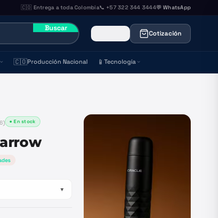
🇨🇴 Entrega a toda Colombia
📞 +57 322 344 3444
💬 WhatsApp
Buscar
Cotización
🇨🇴
📱
Producción Nacional
Tecnología
● En stock
6
)
Farrow
ades
▼