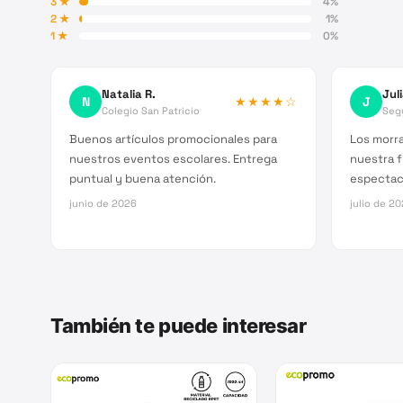
3
★
4
%
2
★
1
%
1
★
0
%
Natalia R.
Jul
N
★★★★
☆
J
Colegio San Patricio
Segu
Buenos artículos promocionales para
Los morra
nuestros eventos escolares. Entrega
nuestra 
puntual y buena atención.
espectacu
junio de 2026
julio de 2
También te puede interesar