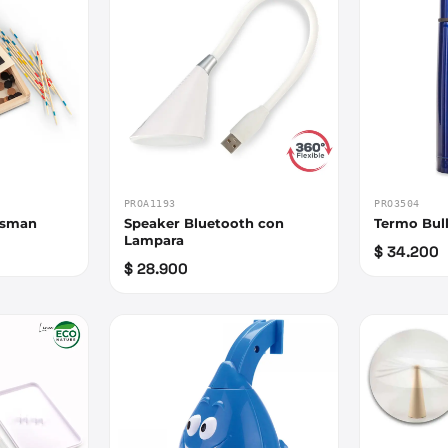
PROA1193
PRO3504
ssman
Speaker Bluetooth con
Termo Bull
Lampara
$ 34.200
$ 28.900