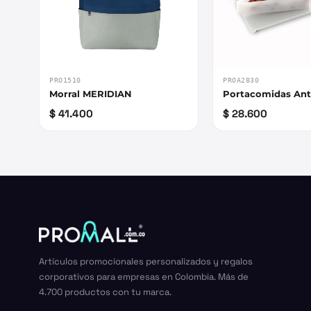
PRO1510
PROA2830
Morral MERIDIAN
Portacomidas An
$ 41.400
$ 28.600
Artículos promocionales personalizados y regalos
corporativos para empresas en Colombia. Más de
4.700 productos con tu marca.