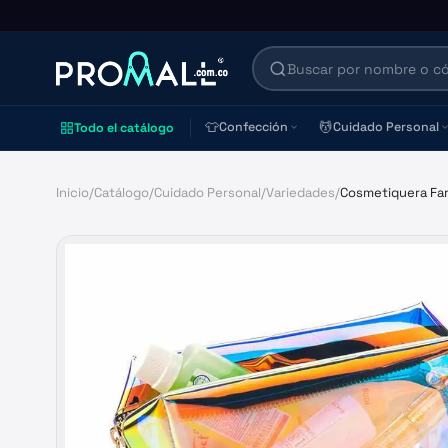
👕
💆
Confección
Cuidado Personal
Todo el catálogo
Inicio
/
Catálogo
/
Cuidado Personal
/
Variedades
/
Cosmetiquera Fa