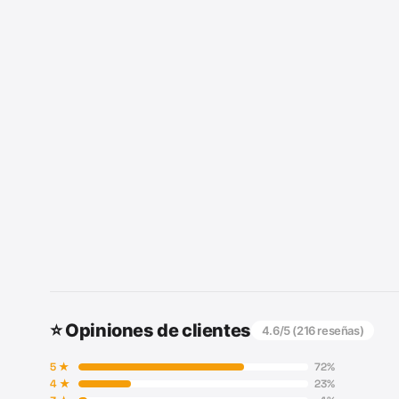
⭐ Opiniones de clientes
4.6
/5 (
216
reseñas)
5
★
72
%
4
★
23
%