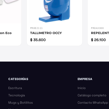
PROE2111
PROA3300
ton Eco
TALLIMETRO OCCY
REPELENT
$ 35.600
$ 26.100
CATEGORÍAS
EMPRESA
Escritura
Inicio
Tecnología
Catálogo completo
Mugs y Botilitos
Contacto WhatsApp