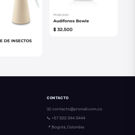
PROB2083
Audífonos Bowie
$ 32.500
E DE INSECTOS
CONTACTO
✉️
contacto@promall.com.co
📞
+57 322 344 3444
📍 Bogotá, Colombia