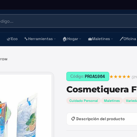
🌿
🔧
🏠
💼
🖊️
Eco
Herramientas
Hogar
Maletines
Oficina
rrow
★★★★★
PROA1064
Código:
(
21
Cosmetiquera 
Cuidado Personal
Maletines
Varied
📋 Descripción del producto