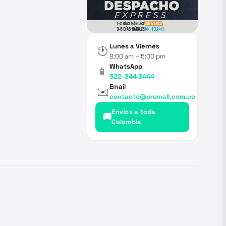
Lunes a Viernes
🕐
8:00 am – 5:00 pm
WhatsApp
📱
322-344 3444
Email
✉️
contacto@promall.com.co
Envíos a toda
🚚
Colombia