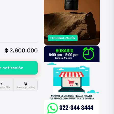
PERSONALIZACIÓN
$ 2.600.000
a cotización
⚡
🔒
ación 24h
Sin compromiso