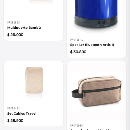
PROB1515
Multipuerto Bambú
$ 26.000
PROA2541
Speaker Bluetooth Artix II
$ 30.800
PROB1481
Set Cables Travel
$ 25.900
PROA2986