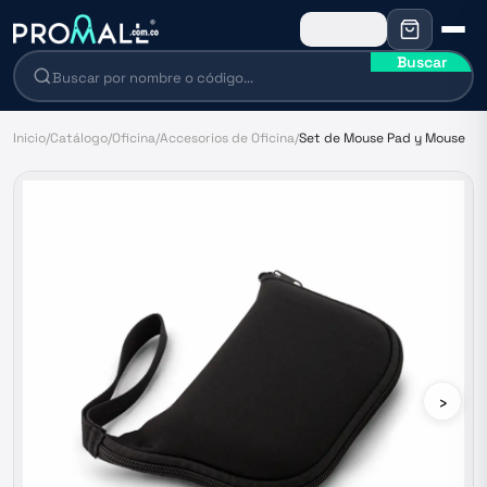
Buscar
Inicio
/
Catálogo
/
Oficina
/
Accesorios de Oficina
/
Set de Mouse Pad y Mouse
›