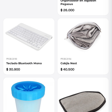
Organizador en Algodón
Pegasus
$ 26.000
PROB2090
PROB2094
Teclado Bluetooth Mono
Cobjia Nest
$ 30.900
$ 40.500