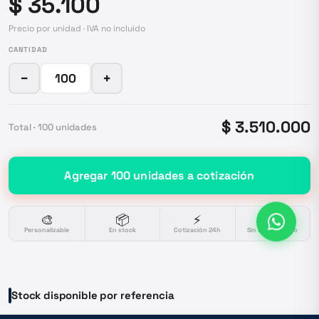
$ 35.100
Precio por unidad · IVA no incluido
CANTIDAD
−
+
$ 3.510.000
Total ·
100
unidades
Agregar
100
unidades
a cotización
🎨
📦
⚡
🔒
Personalizable
En stock
Cotización 24h
Sin compromiso
Stock disponible por referencia