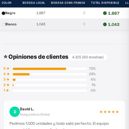
COLOR
BODEGA LOCAL
BODEGA ZONA FRANCA
TOTAL DISPONIBLE
L
Negro
1.887
0
🟢
1.887
Blanco
1.043
0
🟢
1.043
⭐ Opiniones de clientes
4.8
/5 (
60
reseñas)
5
★
72
%
4
★
23
%
3
★
4
%
2
★
1
%
1
★
0
%
David L.
D
★★★★★
Aseguradora Global
Pedimos 1.000 unidades y todo salió perfecto. El equipo