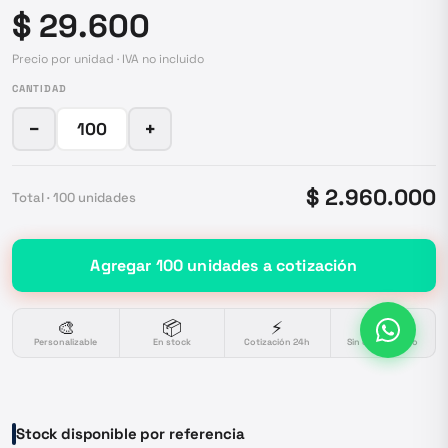
$ 29.600
Precio por unidad · IVA no incluido
CANTIDAD
−
+
$ 2.960.000
Total ·
100
unidades
Agregar
100
unidades
a cotización
🎨
📦
⚡
🔒
Personalizable
En stock
Cotización 24h
Sin compromiso
Stock disponible por referencia