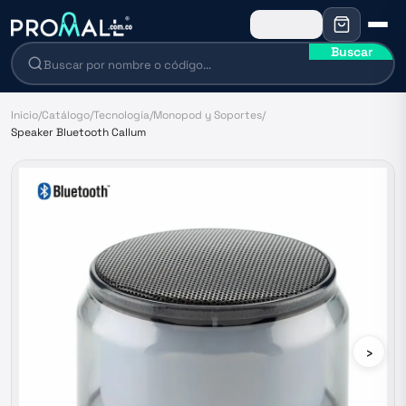
Buscar
Inicio
/
Catálogo
/
Tecnología
/
Monopod y Soportes
/
Speaker Bluetooth Callum
›