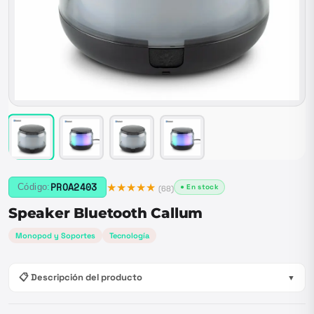
★★★★★
PROA2403
Código:
● En stock
(
68
)
Speaker Bluetooth Callum
Monopod y Soportes
Tecnología
📋 Descripción del producto
▼