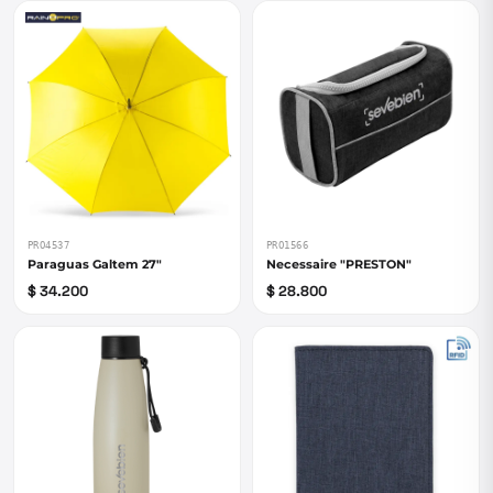
PRO4537
PRO1566
Paraguas Galtem 27"
Necessaire "PRESTON"
$ 34.200
$ 28.800