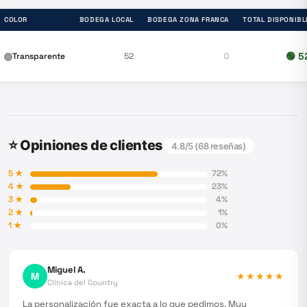
COLOR
BODEGA LOCAL
BODEGA ZONA FRANCA
TOTAL DISPONIBL
🟢
5
Transparente
52
0
⭐ Opiniones de clientes
4.8
/5 (
68
reseñas)
5
★
72
%
4
★
23
%
3
★
4
%
2
★
1
%
1
★
0
%
Miguel A.
M
★★★★★
Clínica del Country
La personalización fue exacta a lo que pedimos. Muy