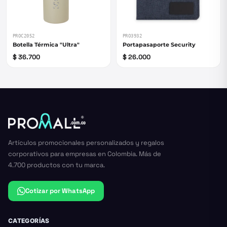
PROC2052
PRO3932
Botella Térmica "Ultra"
Portapasaporte Security
$ 36.700
$ 26.000
Artículos promocionales personalizados y regalos
corporativos para empresas en Colombia. Más de
4.700 productos con tu marca.
Cotizar por WhatsApp
CATEGORÍAS