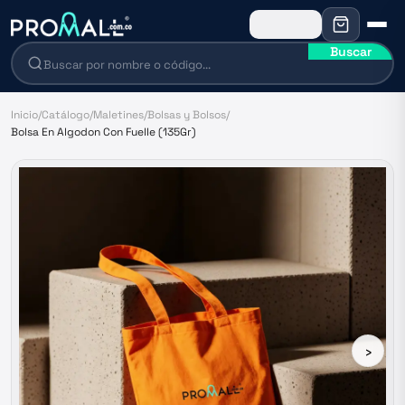
Buscar
Inicio
/
Catálogo
/
Maletines
/
Bolsas y Bolsos
/
Bolsa En Algodon Con Fuelle (135Gr)
›