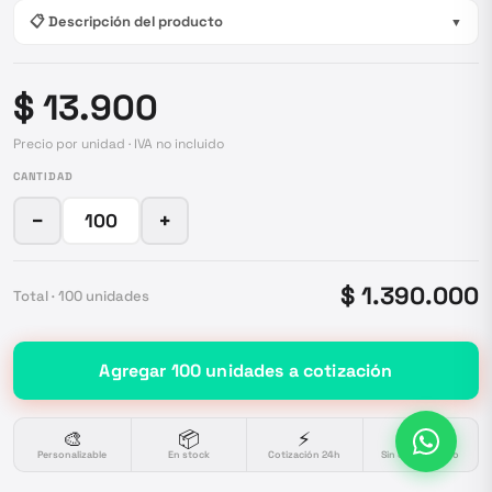
📋 Descripción del producto
▼
$ 13.900
Precio por unidad · IVA no incluido
CANTIDAD
−
+
$ 1.390.000
Total ·
100
unidades
Agregar
100
unidades
a cotización
🎨
📦
⚡
🔒
Personalizable
En stock
Cotización 24h
Sin compromiso