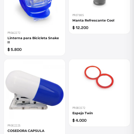
PRO7805
Manta Refrescante Cool
$ 12.200
PROA2272
Linterna para Bicicleta Snake
II
$ 5.800
PROB1572
Espejo Twin
$ 4.000
PROE2225
COSEDORA CAPSULA