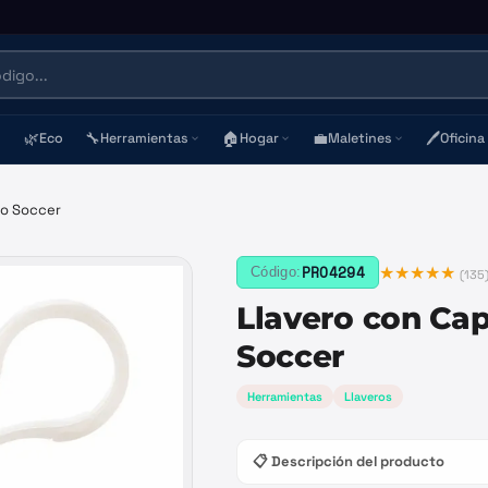
🌿
🔧
🏠
💼
🖊️
Eco
Herramientas
Hogar
Maletines
Oficina
ho Soccer
★★★★★
PRO4294
Código:
(
135
Llavero con Ca
Soccer
Herramientas
Llaveros
📋 Descripción del producto