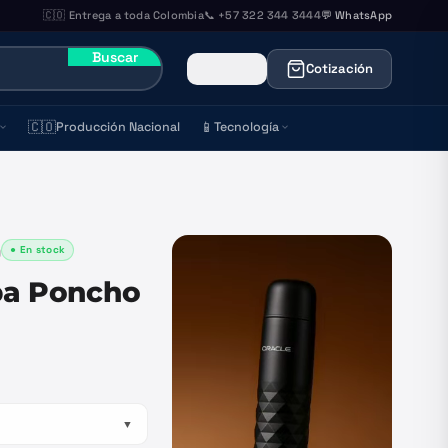
🇨🇴 Entrega a toda Colombia
📞 +57 322 344 3444
💬 WhatsApp
Buscar
Cotización
🇨🇴
📱
Producción Nacional
Tecnología
● En stock
)
pa Poncho
▼