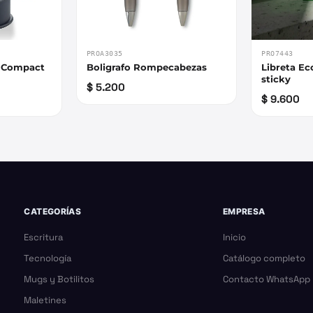
PROA3035
PRO7443
o Compact
Boligrafo Rompecabezas
Libreta E
sticky
$ 5.200
$ 9.600
CATEGORÍAS
EMPRESA
Escritura
Inicio
Tecnología
Catálogo completo
Mugs y Botilitos
Contacto WhatsApp
Maletines