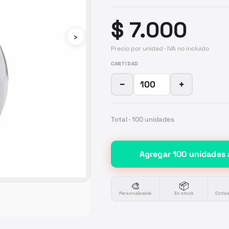
$ 7.000
›
Precio por unidad · IVA no incluido
CANTIDAD
−
+
Total ·
100
unidades
Agregar
100
unidades
🎨
📦
Personalizable
En stock
Cotiz