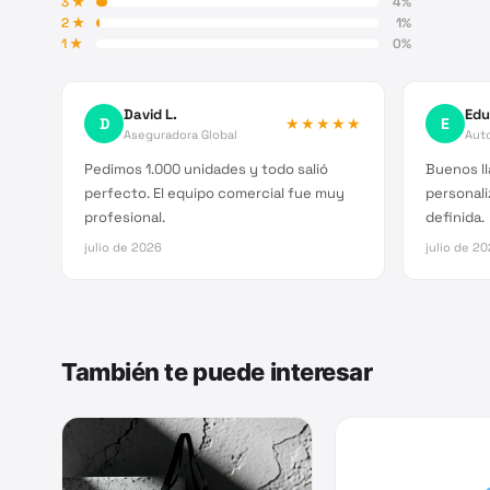
3
★
4
%
2
★
1
%
1
★
0
%
David L.
Edu
D
★★★★★
E
Aseguradora Global
Auto
Pedimos 1.000 unidades y todo salió
Buenos ll
perfecto. El equipo comercial fue muy
personali
profesional.
definida.
julio de 2026
julio de 2
También te puede interesar