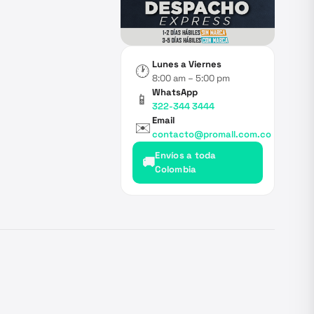
Lunes a Viernes
🕐
8:00 am – 5:00 pm
WhatsApp
📱
322-344 3444
Email
✉️
contacto@promall.com.co
Envíos a toda
🚚
Colombia