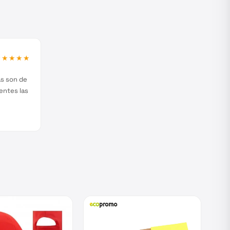
★★★★★
as son de
entes las