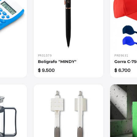
PRO1579
PRO9631
y
Bolígrafo "MINDY"
Gorra C-75
$ 9.500
$ 6.700