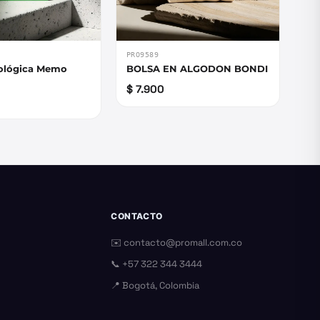
PRO9589
cológica Memo
BOLSA EN ALGODON BONDI
$ 7.900
CONTACTO
✉️
contacto@promall.com.co
📞
+57 322 344 3444
📍 Bogotá, Colombia