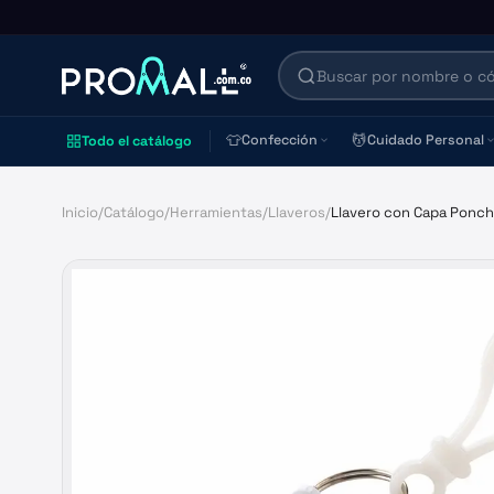
👕
💆
Confección
Cuidado Personal
Todo el catálogo
Inicio
/
Catálogo
/
Herramientas
/
Llaveros
/
Llavero con Capa Ponc