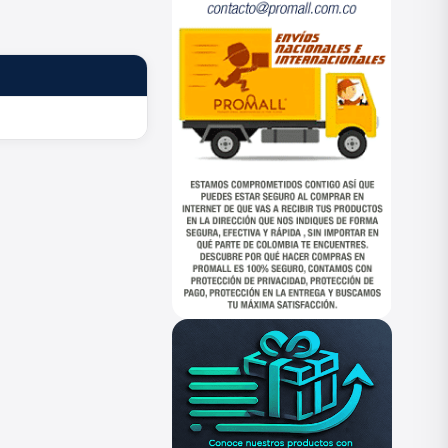
ESTADO
—