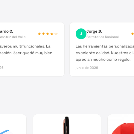
ardo C.
Jorge D.
★★★★
☆
J
motriz del Valle
Ferreterías Nacional
averos multifuncionales. La
Las herramientas personalizad
zación láser quedó muy bien
excelente calidad. Nuestros cli
aprecian mucho como regalo.
026
junio de 2026