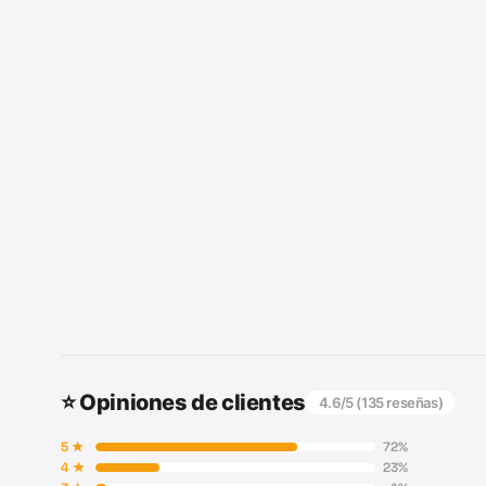
⭐ Opiniones de clientes
4.6
/5 (
135
reseñas)
5
★
72
%
4
★
23
%