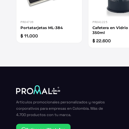
PRO4739
PROA1225
Portatarjetas ML-384
Cafetera en Vidri
350ml
$ 11.000
$ 22.600
Artículos promocionales personalizados y regalos
corporativos para empresas en Colombia. Más de
4.700 productos con tu marca.