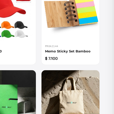
PROA2144
0
Memo Sticky Set Bamboo
$ 7.100