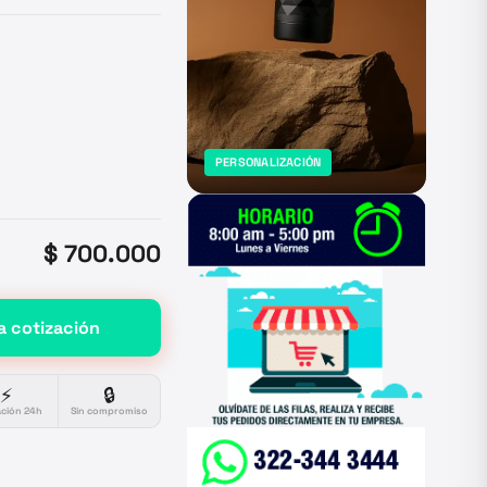
PERSONALIZACIÓN
$ 700.000
a cotización
⚡
🔒
ación 24h
Sin compromiso