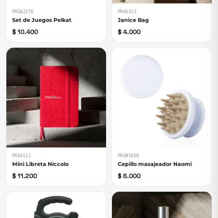
PROA2270
PRO6213
Set de Juegos Pelkat
Janice Bag
$ 10.400
$ 4.000
PRO4511
PROB1800
Mini Libreta Níccolo
Cepillo masajeador Naomi
$ 11.200
$ 6.000