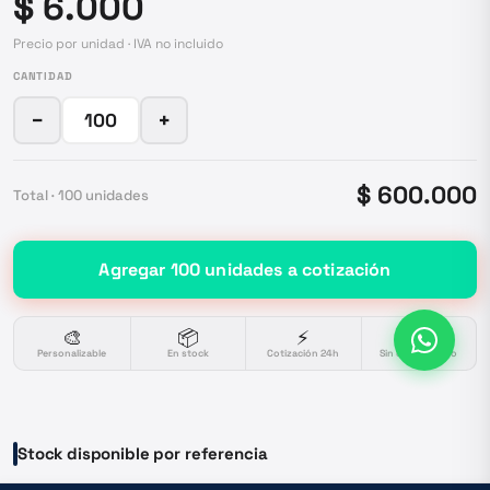
$ 6.000
Precio por unidad · IVA no incluido
CANTIDAD
−
+
$ 600.000
Total ·
100
unidades
Agregar
100
unidades
a cotización
🎨
📦
⚡
🔒
Personalizable
En stock
Cotización 24h
Sin compromiso
Stock disponible por referencia