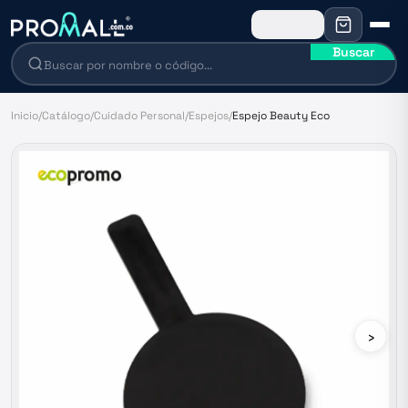
Buscar
Inicio
/
Catálogo
/
Cuidado Personal
/
Espejos
/
Espejo Beauty Eco
›