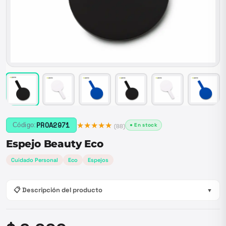
★★★★★
PROA2971
Código:
● En stock
(
88
)
Espejo Beauty Eco
Cuidado Personal
Eco
Espejos
📋 Descripción del producto
▼