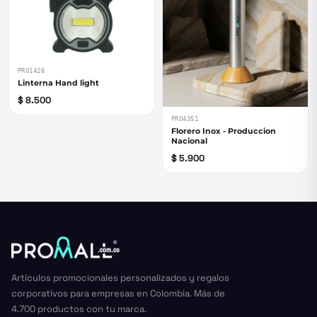
PRO1426
Linterna Hand light
$ 8.500
PRO4351
Florero Inox - Produccion
Nacional
$ 5.900
Artículos promocionales personalizados y regalos
corporativos para empresas en Colombia. Más de
4.700 productos con tu marca.