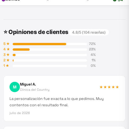
⭐ Opiniones de clientes
4.8
/5 (
104
reseñas)
5
★
72
%
4
★
23
%
3
★
4
%
2
★
1
%
1
★
0
%
Miguel A.
M
★★★★★
Clínica del Country
La personalización fue exacta a lo que pedimos. Muy
contentos con el resultado final.
julio de 2026