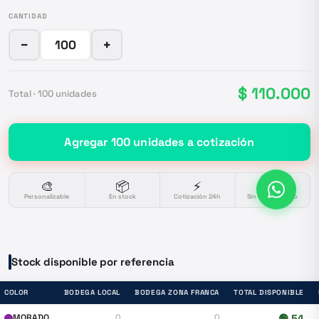
CANTIDAD
−
+
$ 110.000
Total ·
100
unidades
Agregar
100
unidades
a cotización
🎨
📦
⚡
🔒
Personalizable
En stock
Cotización 24h
Sin compromiso
Stock disponible por referencia
COLOR
BODEGA LOCAL
BODEGA ZONA FRANCA
TOTAL DISPONIBLE
MORADO
0
0
🟢
54