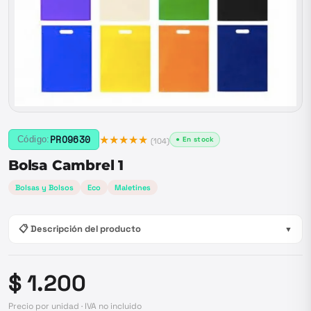
★★★★★
PRO9630
Código:
● En stock
(
104
)
Bolsa Cambrel 1
Bolsas y Bolsos
Eco
Maletines
📋 Descripción del producto
▼
$ 1.200
Precio por unidad · IVA no incluido