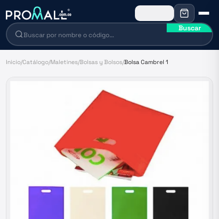
Buscar
Inicio
/
Catálogo
/
Maletines
/
Bolsas y Bolsos
/
Bolsa Cambrel 1