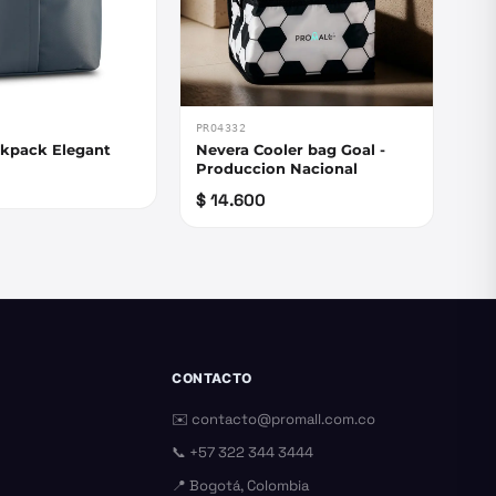
PRO4332
ckpack Elegant
Nevera Cooler bag Goal -
Produccion Nacional
$ 14.600
CONTACTO
✉️
contacto@promall.com.co
📞
+57 322 344 3444
📍 Bogotá, Colombia