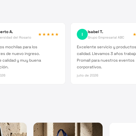
erto A.
Isabel T.
★★★★★
I
ersidad del Rosario
Grupo Empresarial ABC
s mochilas para los
Excelente servicio y producto
es de nuevo ingreso.
calidad. Llevamos 3 años traba
e calidad y muy buena
Promall para nuestros eventos
ción.
corporativos.
026
julio de 2026