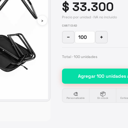
$ 33.300
Precio por unidad · IVA no incluido
›
CANTIDAD
−
+
Total ·
100
unidades
Agregar
100
unidades
🎨
📦
Personalizable
En stock
Cotiz