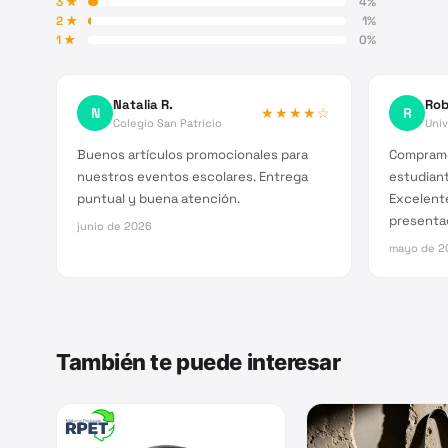
3
★
4
%
2
★
1
%
1
★
0
%
Natalia R.
Rob
N
★★★★
☆
R
Colegio San Patricio
Univ
Buenos artículos promocionales para
Compramo
nuestros eventos escolares. Entrega
estudiant
puntual y buena atención.
Excelent
presenta
junio de 2026
mayo de 2
También te puede interesar