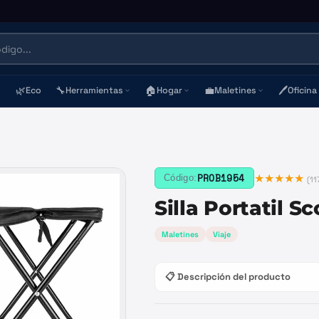
🌿
🔧
🏠
💼
🖊️
Eco
Herramientas
Hogar
Maletines
Oficina
★★★★★
PROB1954
Código:
(
11
Silla Portatil S
Maletines
Viaje
📋 Descripción del producto