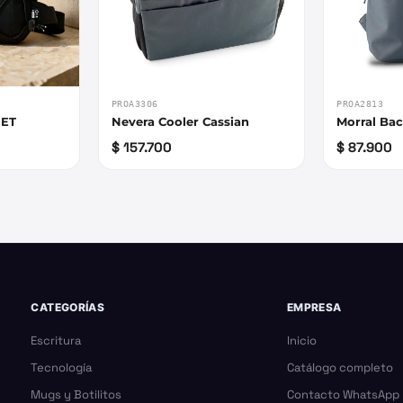
PROA3306
PROA2813
PET
Nevera Cooler Cassian
Morral Ba
$ 157.700
$ 87.900
CATEGORÍAS
EMPRESA
Escritura
Inicio
Tecnología
Catálogo completo
Mugs y Botilitos
Contacto WhatsApp