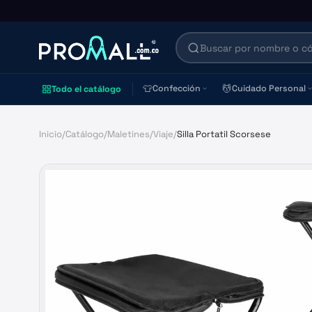
👕
💆
Confección
Cuidado Personal
Todo el catálogo
Inicio
/
Catálogo
/
Maletines
/
Viaje
/
Silla Portatil Scorsese