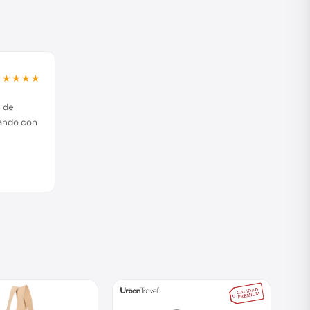
★★★★★
s de
jando con