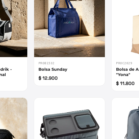
PROB1532
PROC2029
drik -
Bolsa Sunday
Bolsa de 
nal
"Yona"
$ 12.900
$ 11.800