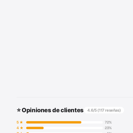
⭐ Opiniones de clientes
4.6
/5 (
117
reseñas)
5
★
72
%
4
★
23
%