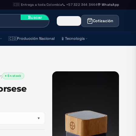
🇨🇴 Entrega a toda Colombia
📞 +57 322 344 3444
💬 WhatsApp
Buscar
Cotización
🇨🇴
📱
Producción Nacional
Tecnología
● En stock
7
)
corsese
▼