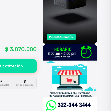
PERSONALIZACIÓN
$ 3.070.000
a cotización
⚡
🔒
ación 24h
Sin compromiso