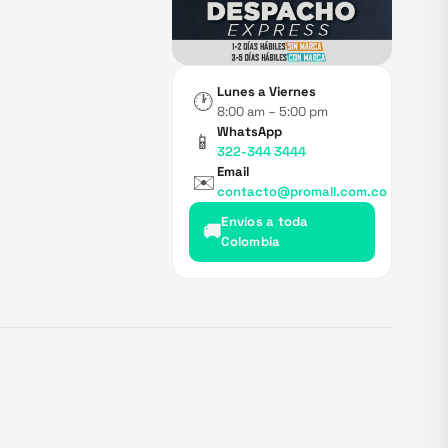
Lunes a Viernes
🕐
8:00 am – 5:00 pm
WhatsApp
📱
322-344 3444
Email
✉️
contacto@promall.com.co
Envíos a toda
🚚
Colombia