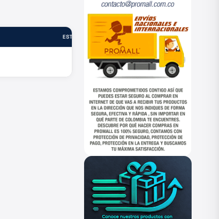
ESTADO
—