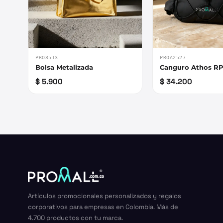
PRO3513
PROA2527
Bolsa Metalizada
Canguro Athos R
$ 5.900
$ 34.200
Artículos promocionales personalizados y regalos
corporativos para empresas en Colombia. Más de
4.700 productos con tu marca.