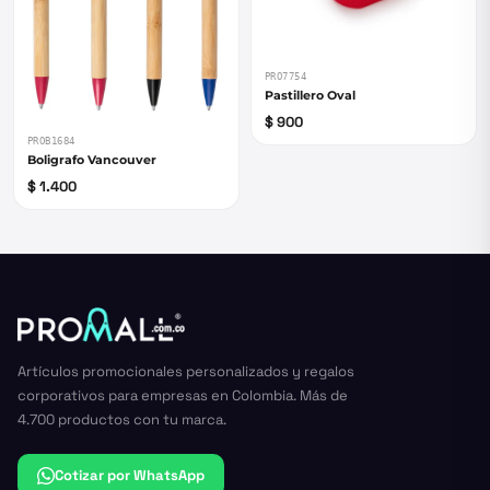
PRO7754
Pastillero Oval
$ 900
PROB1684
Boligrafo Vancouver
$ 1.400
Artículos promocionales personalizados y regalos
corporativos para empresas en Colombia. Más de
4.700 productos con tu marca.
Cotizar por WhatsApp