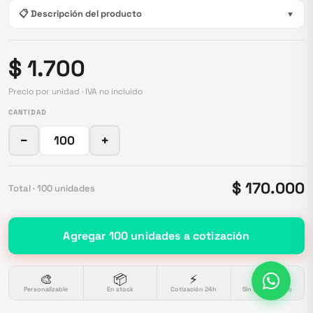
📋 Descripción del producto
▼
$ 1.700
Precio por unidad · IVA no incluido
CANTIDAD
−
+
$ 170.000
Total ·
100
unidades
Agregar
100
unidades
a cotización
🎨
📦
⚡
🔒
Personalizable
En stock
Cotización 24h
Sin compromiso