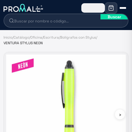
Buscar
Inicio
/
Catálogo
/
Oficina
/
Escritura
/
Bolígrafos con Stylus
/
VENTURA STYLUS NEON
›