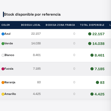
Stock disponible por referencia
COLOR
BODEGA LOCAL
BODEGA ZONA FRANCA
TOTAL DISPONIBLE
Azul
22.157
0
🟢
22.157
Verde
14.038
0
🟢
14.038
Blanco
8.461
0
🟢
8.461
Fucsia
7.185
0
🟢
7.185
Naranja
83
0
🟢
83
Amarillo
4.425
0
🟢
4.425