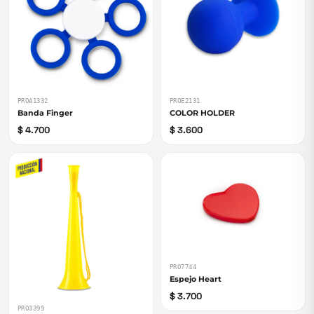
PROA1332
PROE2131
Banda Finger
COLOR HOLDER
$ 4.700
$ 3.600
PRO7744
Espejo Heart
$ 3.700
PRO3399