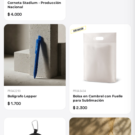
Corneta Stadium - Producción
Nacional
$ 4.000
PROA2293
PROA3434
Bolígrafo Lepper
Bolsa en Cambrel con Fuelle
para Sublimación
$ 1.700
$ 2.300