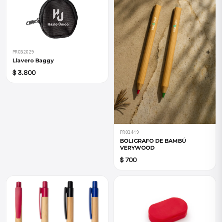
PROB2029
Llavero Baggy
$ 3.800
PRO1449
BOLIGRAFO DE BAMBÚ
VERYWOOD
$ 700