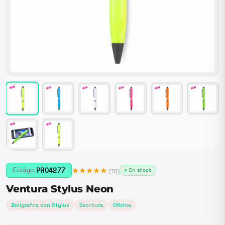
★★★★★
PRO4277
Código:
● En stock
(
76
)
Ventura Stylus Neon
Boligrafos con Stylus
Escritura
Oficina