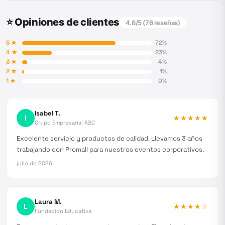
⭐ Opiniones de clientes
4.6
/5 (
76
reseñas)
5
★
72
%
4
★
23
%
3
★
4
%
2
★
1
%
1
★
0
%
Isabel T.
I
★★★★★
Grupo Empresarial ABC
Excelente servicio y productos de calidad. Llevamos 3 años
trabajando con Promall para nuestros eventos corporativos.
julio de 2026
Laura M.
L
★★★★
☆
Fundación Educativa