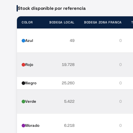
Stock disponible por referencia
COLOR
BODEGA LOCAL
BODEGA ZONA FRANCA
Azul
49
0
Rojo
19.728
0
Negro
25.260
0
Verde
5.422
0
Morado
6.218
0