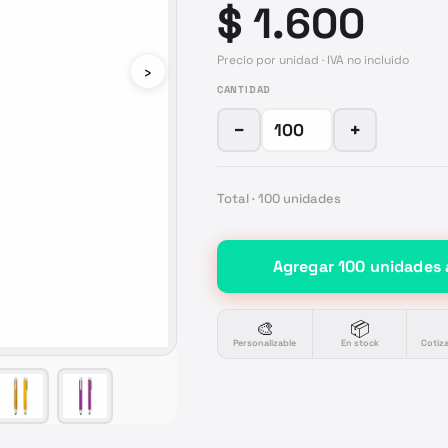
$ 1.600
Precio por unidad · IVA no incluido
›
CANTIDAD
−
+
Total ·
100
unidades
Agregar
100
unidades
🎨
📦
Personalizable
En stock
Cotiz