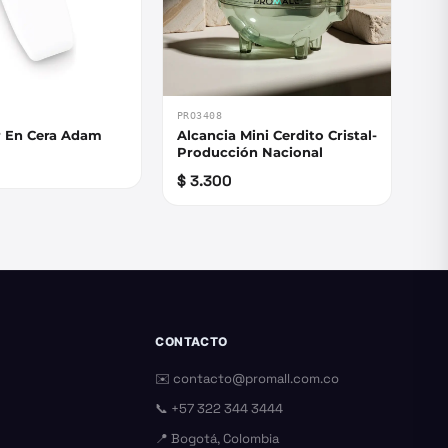
PRO3408
r En Cera Adam
Alcancia Mini Cerdito Cristal-
Producción Nacional
$ 3.300
CONTACTO
✉️
contacto@promall.com.co
📞
+57 322 344 3444
📍 Bogotá, Colombia