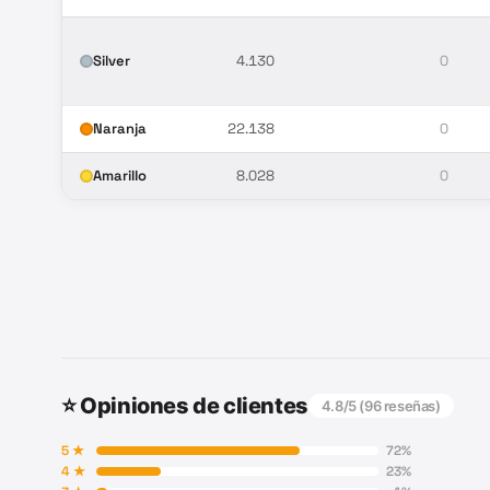
Silver
4.130
0
Naranja
22.138
0
Amarillo
8.028
0
⭐ Opiniones de clientes
4.8
/5 (
96
reseñas)
5
★
72
%
4
★
23
%