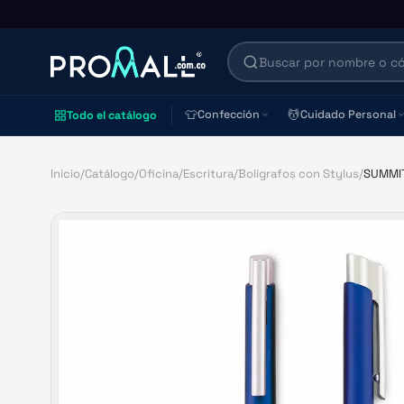
👕
💆
Confección
Cuidado Personal
Todo el catálogo
Inicio
/
Catálogo
/
Oficina
/
Escritura
/
Bolígrafos con Stylus
/
SUMMI