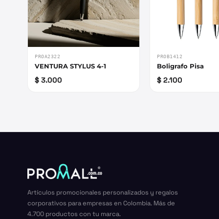
PROA2322
PROB1412
VENTURA STYLUS 4-1
Boligrafo Pisa
$ 3.000
$ 2.100
Artículos promocionales personalizados y regalos
corporativos para empresas en Colombia. Más de
4.700 productos con tu marca.