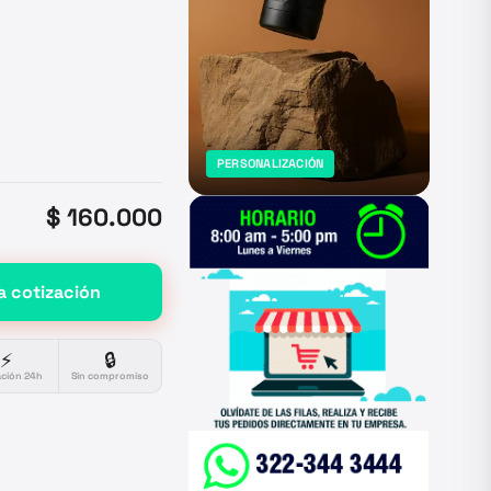
PERSONALIZACIÓN
$ 160.000
a cotización
⚡
🔒
ación 24h
Sin compromiso