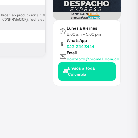
Orden en producción (PENDIENTE
CONFIRMACIÓN), fecha estimada
salida de puerto origen Agosto 8.
Lunes a Viernes
🕐
8:00 am – 5:00 pm
—
WhatsApp
📱
322-344 3444
—
Email
✉️
contacto@promall.com.co
Envíos a toda
🚚
Colombia