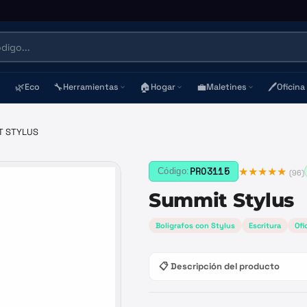
🌿
🔧
🏠
💼
🖊️
Eco
Herramientas
Hogar
Maletines
Oficina
T STYLUS
★★★★★
PRO3115
Código:
(
96
)
Summit Stylus
Boligrafos con Stylus
Escritura
Ofi
📋 Descripción del producto