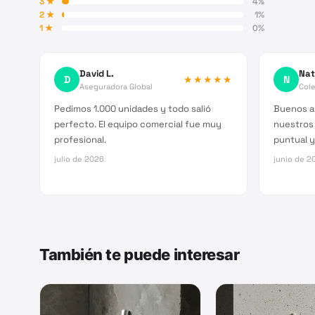
3
★
4
%
2
★
1
%
1
★
0
%
David L.
Nat
D
★★★★★
N
Aseguradora Global
Cole
Pedimos 1.000 unidades y todo salió
Buenos a
perfecto. El equipo comercial fue muy
nuestros
profesional.
puntual y
julio de 2026
junio de 2
También te puede interesar