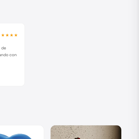
★★★★★
s de
jando con