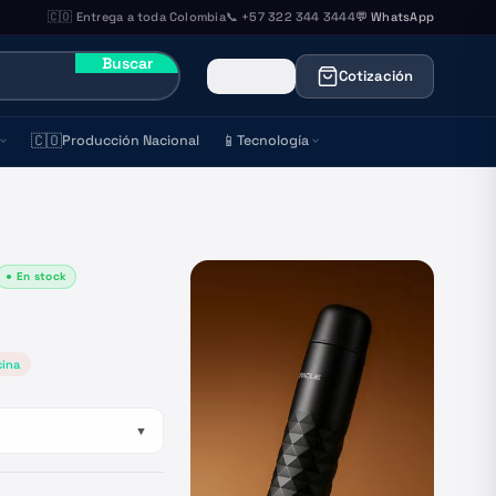
🇨🇴 Entrega a toda Colombia
📞 +57 322 344 3444
💬 WhatsApp
Buscar
Cotización
🇨🇴
📱
Producción Nacional
Tecnología
● En stock
cina
▼