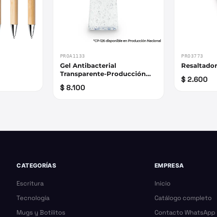
PROA1133
PRO3773
Gel Antibacterial
Resaltado
Transparente-Producción
$ 2.600
Nacional
$ 8.100
CATEGORÍAS
EMPRESA
Escritura
Inicio
Tecnología
Catálogo completo
Mugs y Botilitos
Contacto WhatsApp