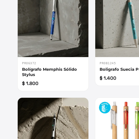
PRO6372
PROB1245
Bolígrafo Memphis Sólido
Boligrafo Suecia P
Stylus
$ 1.400
$ 1.800