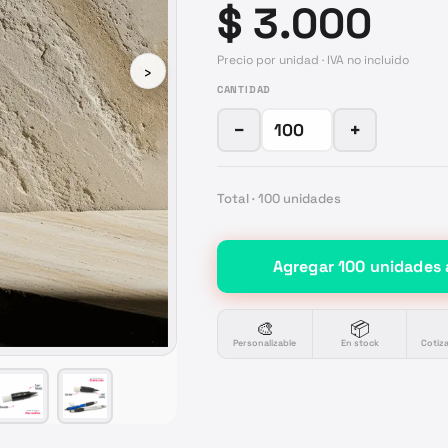
$ 3.000
Precio por unidad · IVA no incluido
›
CANTIDAD
−
+
Total ·
100
unidades
Agregar
100
unidades
🎨
📦
Personalizable
En stock
Cotiz