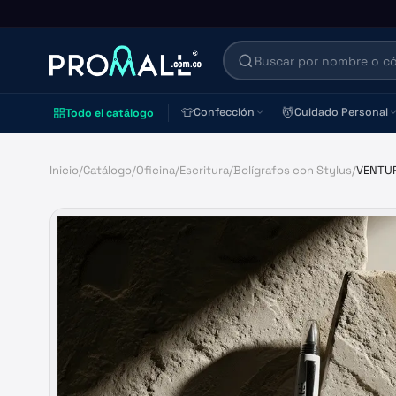
👕
💆
Confección
Cuidado Personal
Todo el catálogo
Inicio
/
Catálogo
/
Oficina
/
Escritura
/
Bolígrafos con Stylus
/
VENTUR