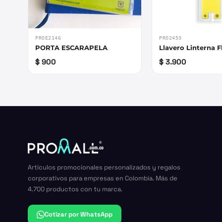
PROE2146
PRO2453
PORTA ESCARAPELA
Llavero Linterna F
$ 900
$ 3.900
Artículos promocionales personalizados y regalos
corporativos para empresas en Colombia. Más de
4.700 productos con tu marca.
Cotizar por WhatsApp