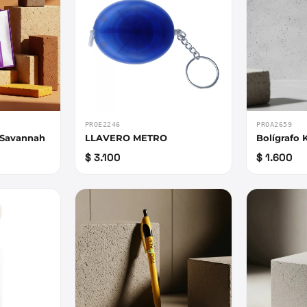
PROE2246
PROA2659
 Savannah
LLAVERO METRO
Bolígrafo 
$ 3.100
$ 1.600