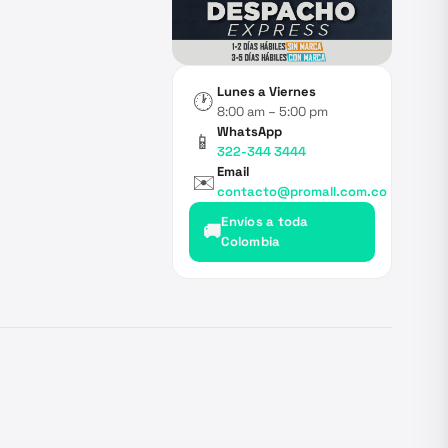
Lunes a Viernes
🕐
8:00 am – 5:00 pm
WhatsApp
📱
322-344 3444
Email
✉️
contacto@promall.com.co
Envíos a toda
🚚
Colombia