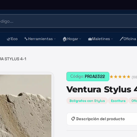
🌿
🔧
🏠
💼
🖊️
Eco
Herramientas
Hogar
Maletines
Oficina
A STYLUS 4-1
★★★★★
PROA2322
Código:
(
6
Ventura Stylus 4
Boligrafos con Stylus
Escritura
Ofi
📋 Descripción del producto