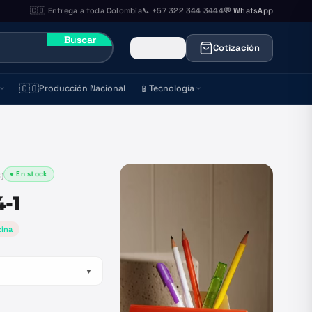
🇨🇴 Entrega a toda Colombia
📞 +57 322 344 3444
💬 WhatsApp
Buscar
Cotización
🇨🇴
📱
Producción Nacional
Tecnología
● En stock
8
)
-1
cina
▼