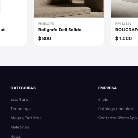
PROB1378
PROE2332
lat
Boligrafo Deli Solido
BOLIGRAF
$ 800
$ 1.000
CATEGORÍAS
EMPRESA
Escritura
Inicio
Tecnología
Catálogo completo
Mugs y Botilitos
Contacto WhatsApp
Maletines
Hogar