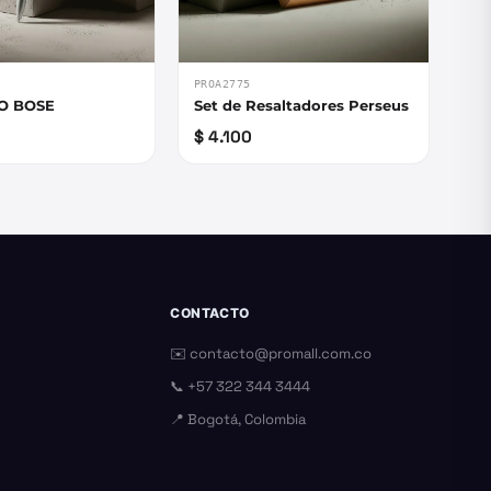
PROA2775
O BOSE
Set de Resaltadores Perseus
$ 4.100
CONTACTO
✉️
contacto@promall.com.co
📞
+57 322 344 3444
📍 Bogotá, Colombia