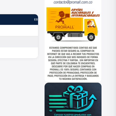
ESTADO
—
—
—