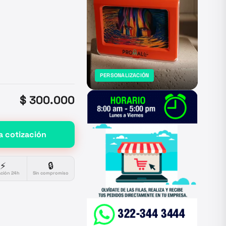
PERSONALIZACIÓN
$ 300.000
a cotización
⚡
🔒
ación 24h
Sin compromiso