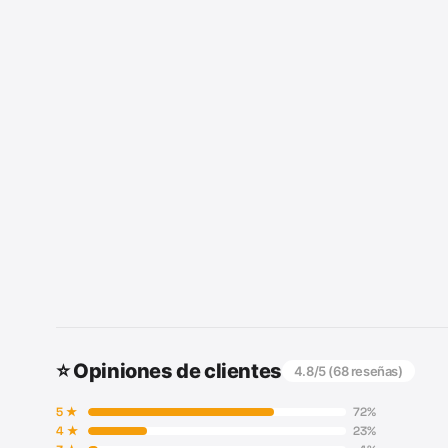
⭐ Opiniones de clientes
4.8
/5 (
68
reseñas)
5
★
72
%
4
★
23
%