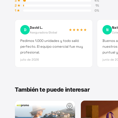
3
★
4
%
2
★
1
%
1
★
0
%
David L.
Nat
D
★★★★★
N
Aseguradora Global
Cole
Pedimos 1.000 unidades y todo salió
Buenos a
perfecto. El equipo comercial fue muy
nuestros
profesional.
puntual y
julio de 2026
junio de 2
También te puede interesar