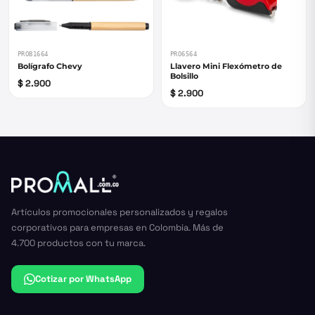
PROB1664
PRO6564
Bolígrafo Chevy
Llavero Mini Flexómetro de
Bolsillo
$ 2.900
$ 2.900
Artículos promocionales personalizados y regalos
corporativos para empresas en Colombia. Más de
4.700 productos con tu marca.
Cotizar por WhatsApp