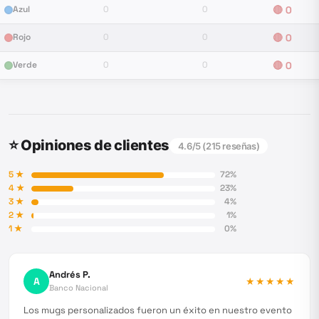
Azul
0
0
🔴
0
Rojo
0
0
🔴
0
Verde
0
0
🔴
0
⭐ Opiniones de clientes
4.6
/5 (
215
reseñas)
5
★
72
%
4
★
23
%
3
★
4
%
2
★
1
%
1
★
0
%
Andrés P.
A
★★★★★
Banco Nacional
Los mugs personalizados fueron un éxito en nuestro evento