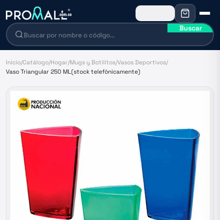
Buscar
Inicio
/
Catálogo
/
Hogar
/
Mugs y Botilitos
/
Vasos Deportivos
/
Vaso Triangular 250 ML(stock telefònicamente)