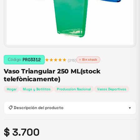
★★★★★
PRO3312
Código:
○ Sin stock
(
215
)
Vaso Triangular 250 ML(stock
telefònicamente)
Hogar
Mugs y Botilitos
Produccion Nacional
Vasos Deportivos
📋 Descripción del producto
▼
$ 3.700