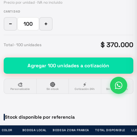
Precio por unidad · IVA no incluido
CANTIDAD
−
+
$ 370.000
Total ·
100
unidades
Agregar
100
unidades
a cotización
🎨
🔴
⚡
🔒
Personalizable
Sin stock
Cotización 24h
Sin compromiso
Stock disponible por referencia
COLOR
BODEGA LOCAL
BODEGA ZONA FRANCA
TOTAL DISPONIBLE
LL