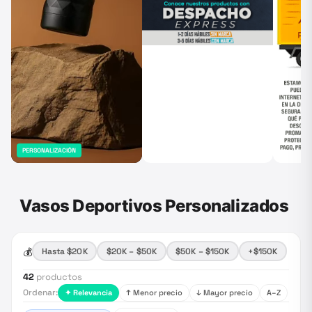
PERSONALIZACIÓN
Vasos Deportivos Personalizados
💰
Hasta $20K
$20K – $50K
$50K – $150K
+$150K
42
productos
Ordenar:
✦ Relevancia
↑ Menor precio
↓ Mayor precio
A–Z