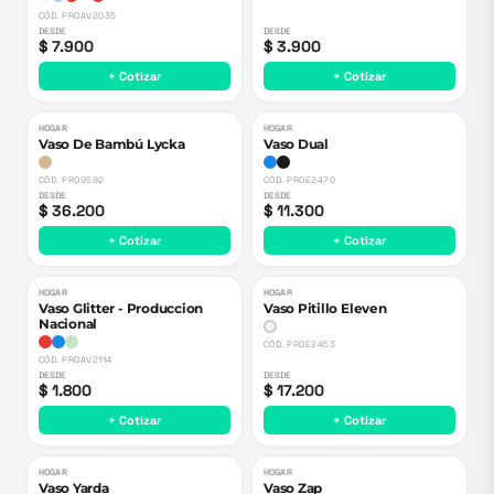
CÓD.
PROAV2035
DESDE
DESDE
$ 7.900
$ 3.900
+ Cotizar
+ Cotizar
HOGAR
HOGAR
Vaso De Bambú Lycka
Vaso Dual
CÓD.
PRO9592
CÓD.
PROE2470
DESDE
DESDE
$ 36.200
$ 11.300
+ Cotizar
+ Cotizar
HOGAR
HOGAR
Vaso Glitter - Produccion
Vaso Pitillo Eleven
Nacional
CÓD.
PROE2453
CÓD.
PROAV2114
DESDE
DESDE
$ 1.800
$ 17.200
+ Cotizar
+ Cotizar
HOGAR
HOGAR
Vaso Yarda
Vaso Zap