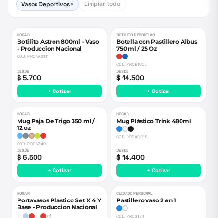
Limpiar todo
Vasos Deportivos
✕
HOGAR
BOTILITO DEPORTIVO
Botilito Astron 800ml - Vaso
Botella con Pastillero Albus
- Produccion Nacional
750 ml / 25 Oz
CÓD.
PROAV2111
CÓD.
PROB1606
DESDE
DESDE
$ 5.700
$ 14.500
+ Cotizar
+ Cotizar
HOGAR
HOGAR
Mug Paja De Trigo 350 ml /
Mug Plástico Trink 480ml
12 oz
CÓD.
PROA2213
CÓD.
PRO8740
DESDE
DESDE
$ 6.500
$ 14.400
+ Cotizar
+ Cotizar
HOGAR
CUIDADO PERSONAL
Portavasos Plastico Set X 4 Y
Pastillero vaso 2 en 1
Base - Produccion Nacional
+
1
CÓD.
PRO2134