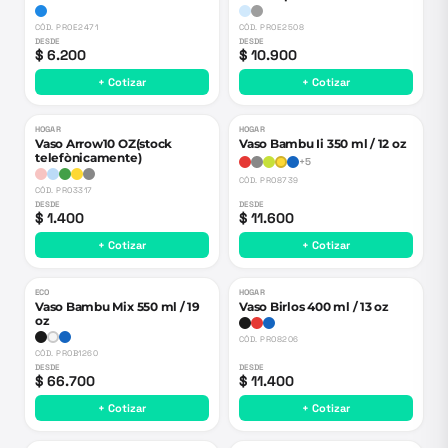
CÓD.
PROE2471
CÓD.
PROE2508
DESDE
DESDE
$ 6.200
$ 10.900
+ Cotizar
+ Cotizar
HOGAR
HOGAR
Vaso Arrow10 OZ(stock
Vaso Bambu Ii 350 ml / 12 oz
telefònicamente)
+
5
CÓD.
PRO8739
CÓD.
PRO3317
DESDE
DESDE
$ 1.400
$ 11.600
+ Cotizar
+ Cotizar
ECO
HOGAR
Vaso Bambu Mix 550 ml / 19
Vaso Birlos 400 ml / 13 oz
oz
CÓD.
PRO8206
CÓD.
PROB1260
DESDE
DESDE
$ 66.700
$ 11.400
+ Cotizar
+ Cotizar