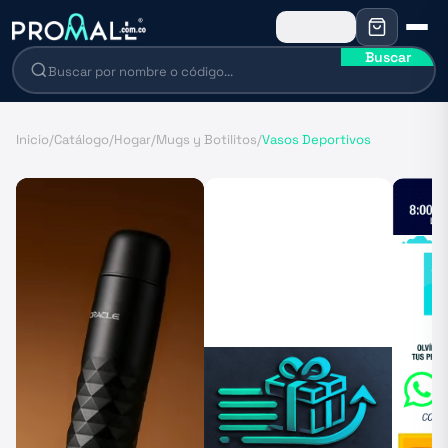
Buscar
Inicio
/
Catálogo
/
Hogar
/
Mugs y Botilitos
/
Vasos Deportivos