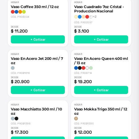
HOGAR
HOGAR
Vaso Coffee 350 ml / 12 oz
Vaso Cuadrado 7oz Cristal -
Produccion Nacional
+
2
CÓD.
PRO8004
CÓD.
PRO2597
DESDE
DESDE
$ 11.200
$ 3.100
+ Cotizar
+ Cotizar
HOGAR
HOGAR
Vaso En Acero Jet 200 ml / 7
Vaso En Acero Queen 400 ml
oz
/ 13 oz
CÓD.
PROB1616
CÓD.
PRO8714
DESDE
DESDE
$ 20.900
$ 19.200
+ Cotizar
+ Cotizar
HOGAR
HOGAR
Vaso Macchiatto 300 ml / 10
Vaso Mokka Trigo 350 ml / 12
oz
oz
CÓD.
PROB1398
CÓD.
PROB1395
DESDE
DESDE
$ 17.300
$ 12.000