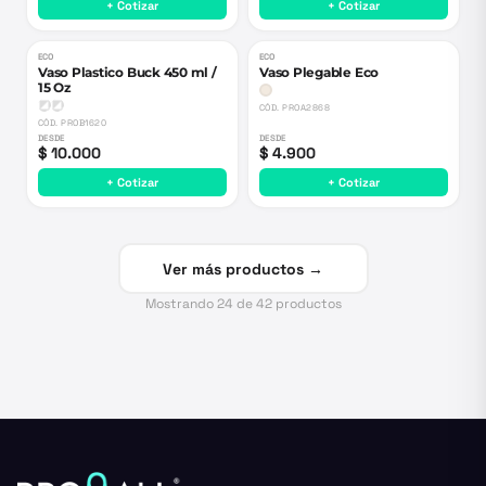
+ Cotizar
+ Cotizar
ECO
ECO
Vaso Plastico Buck 450 ml /
Vaso Plegable Eco
15 Oz
CÓD.
PROA2868
CÓD.
PROB1620
DESDE
DESDE
$ 10.000
$ 4.900
+ Cotizar
+ Cotizar
Ver más productos →
Mostrando
24
de
42
productos