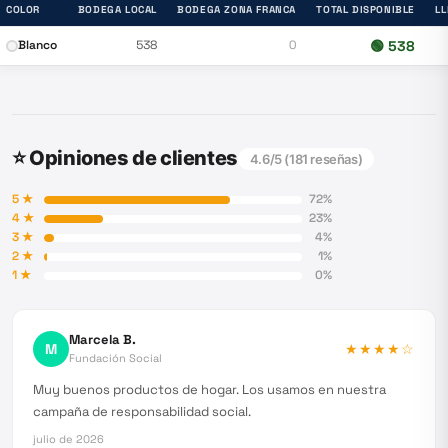
COLOR
BODEGA LOCAL
BODEGA ZONA FRANCA
TOTAL DISPONIBLE
L
Blanco
538
0
🟢
538
⭐ Opiniones de clientes
4.6
/5 (
181
reseñas)
5
★
72
%
4
★
23
%
3
★
4
%
2
★
1
%
1
★
0
%
Marcela B.
M
★★★★
☆
Fundación Social
Muy buenos productos de hogar. Los usamos en nuestra
campaña de responsabilidad social.
julio de 2026