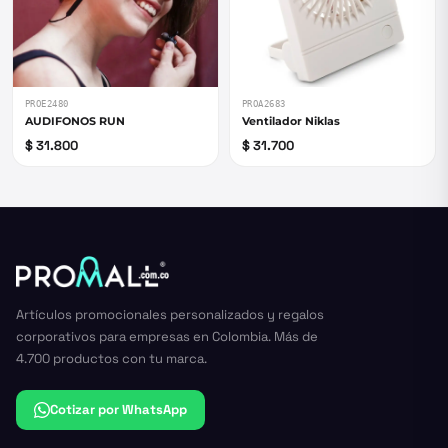
PROE2480
PROA2683
AUDIFONOS RUN
Ventilador Niklas
$ 31.800
$ 31.700
Artículos promocionales personalizados y regalos
corporativos para empresas en Colombia. Más de
4.700 productos con tu marca.
Cotizar por WhatsApp