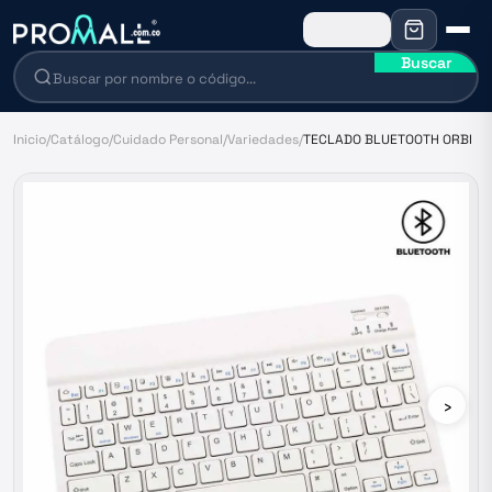
Buscar
Inicio
/
Catálogo
/
Cuidado Personal
/
Variedades
/
TECLADO BLUETOOTH ORBI
›