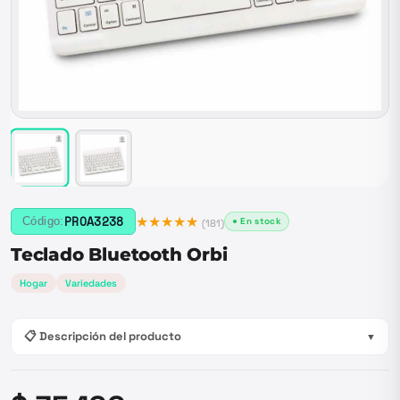
★★★★★
PROA3238
Código:
● En stock
(
181
)
Teclado Bluetooth Orbi
Hogar
Variedades
📋 Descripción del producto
▼