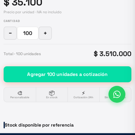
$ 35.100
Precio por unidad · IVA no incluido
CANTIDAD
−
+
$ 3.510.000
Total ·
100
unidades
Agregar
100
unidades
a cotización
🎨
📦
⚡
🔒
Personalizable
En stock
Cotización 24h
Sin compromiso
Stock disponible por referencia