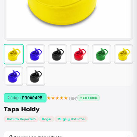
★★★★★
PROA2425
Código:
● En stock
(
184
)
Tapa Holdy
Botilito Deportivo
Hogar
Mugs y Botilitos