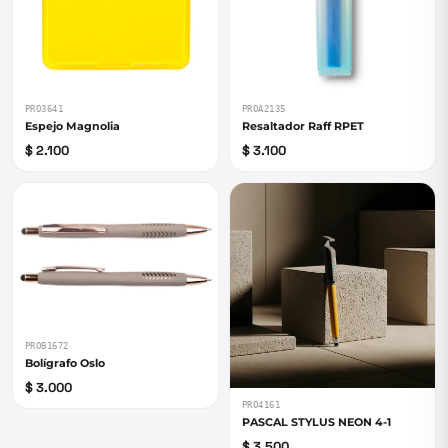
PRO3641
PROA2135
Espejo Magnolia
Resaltador Raff RPET
$ 2.100
$ 3.100
PROB1672
Bolígrafo Oslo
$ 3.000
PRO4161
PASCAL STYLUS NEON 4-1
$ 3.500