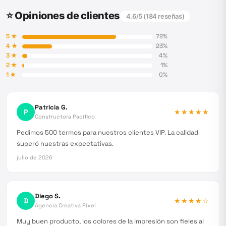
⭐ Opiniones de clientes
4.6
/5 (
184
reseñas)
5
★
72
%
4
★
23
%
3
★
4
%
2
★
1
%
1
★
0
%
Patricia G.
P
★★★★★
Constructora Pacífico
Pedimos 500 termos para nuestros clientes VIP. La calidad
superó nuestras expectativas.
julio de 2026
Diego S.
D
★★★★
☆
Agencia Creativa Pixel
Muy buen producto, los colores de la impresión son fieles al