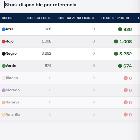
Stock disponible por referencia
COLOR
BODEGA LOCAL
BODEGA ZONA FRANCA
TOTAL DISPONIBLE
Azul
926
0
🟢
926
Rojo
1.008
0
🟢
1.008
Negro
3.252
0
🟢
3.252
Verde
674
0
🟢
674
Blanco
0
0
🔴
0
Morado
0
0
🔴
0
Naranja
0
0
🔴
0
Amarillo
0
0
🔴
0