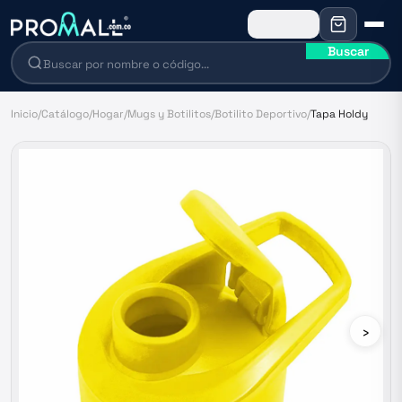
Buscar
Inicio
/
Catálogo
/
Hogar
/
Mugs y Botilitos
/
Botilito Deportivo
/
Tapa Holdy
›