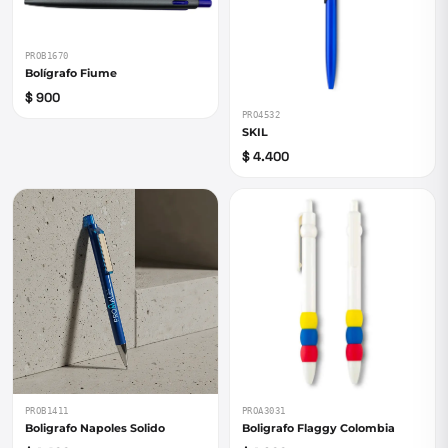
PROB1670
Bolígrafo Fiume
$ 900
PRO4532
SKIL
$ 4.400
PROB1411
PROA3031
Boligrafo Napoles Solido
Boligrafo Flaggy Colombia