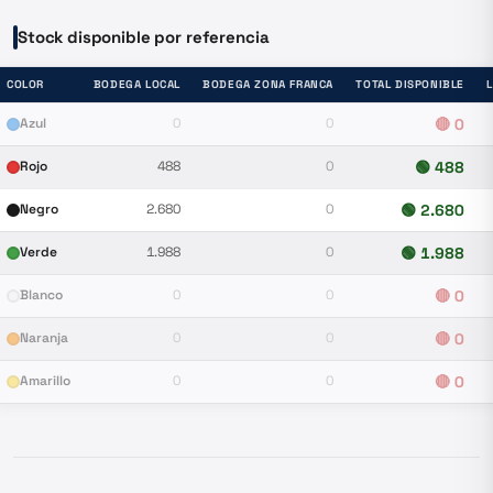
Stock disponible por referencia
COLOR
BODEGA LOCAL
BODEGA ZONA FRANCA
TOTAL DISPONIBLE
Azul
0
0
🔴
0
Rojo
488
0
🟢
488
Negro
2.680
0
🟢
2.680
Verde
1.988
0
🟢
1.988
Blanco
0
0
🔴
0
Naranja
0
0
🔴
0
Amarillo
0
0
🔴
0