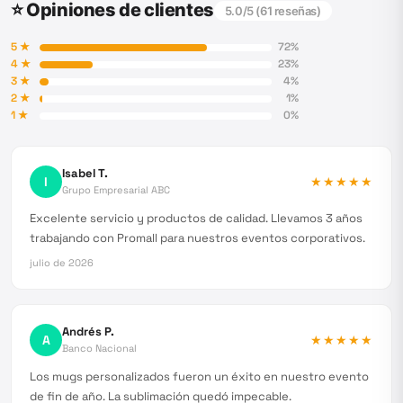
⭐ Opiniones de clientes
5.0
/5 (
61
reseñas)
5
★
72
%
4
★
23
%
3
★
4
%
2
★
1
%
1
★
0
%
Isabel T.
I
★★★★★
Grupo Empresarial ABC
Excelente servicio y productos de calidad. Llevamos 3 años
trabajando con Promall para nuestros eventos corporativos.
julio de 2026
Andrés P.
A
★★★★★
Banco Nacional
Los mugs personalizados fueron un éxito en nuestro evento
de fin de año. La sublimación quedó impecable.