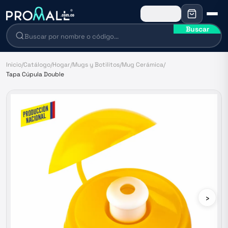
Buscar
Inicio
/
Catálogo
/
Hogar
/
Mugs y Botilitos
/
Mug Cerámica
/
Tapa Cúpula Double
›