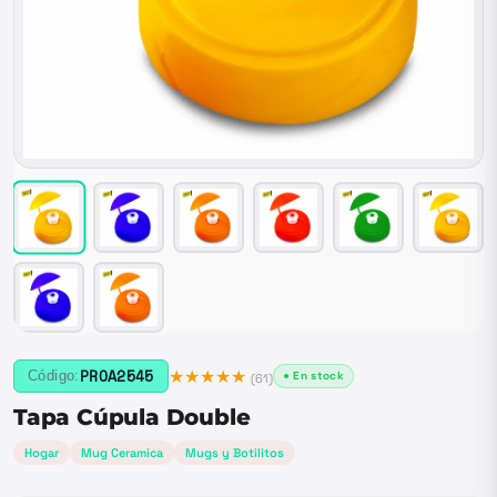
★★★★★
PROA2545
Código:
● En stock
(
61
)
Tapa Cúpula Double
Hogar
Mug Ceramica
Mugs y Botilitos