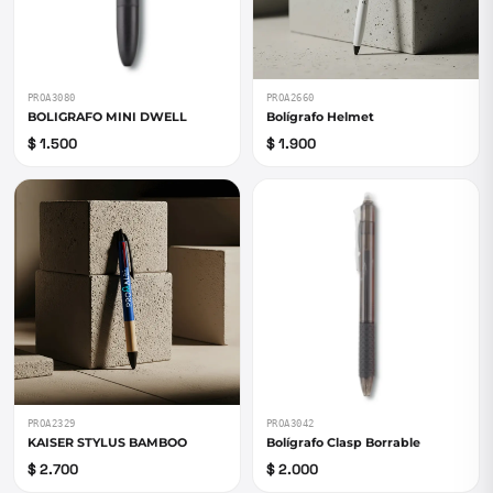
PROA3080
PROA2660
BOLIGRAFO MINI DWELL
Bolígrafo Helmet
$ 1.500
$ 1.900
PROA2329
PROA3042
KAISER STYLUS BAMBOO
Bolígrafo Clasp Borrable
$ 2.700
$ 2.000