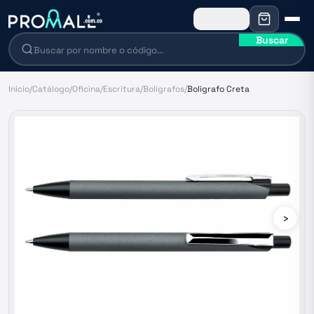
Buscar
Inicio
/
Catálogo
/
Oficina
/
Escritura
/
Bolígrafos
/
Boligrafo Creta
›