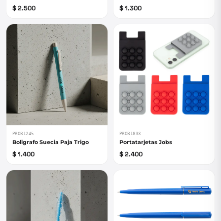
$ 1.300
$ 2.500
PROB1245
PROB1833
Boligrafo Suecia Paja Trigo
Portatarjetas Jobs
$ 1.400
$ 2.400