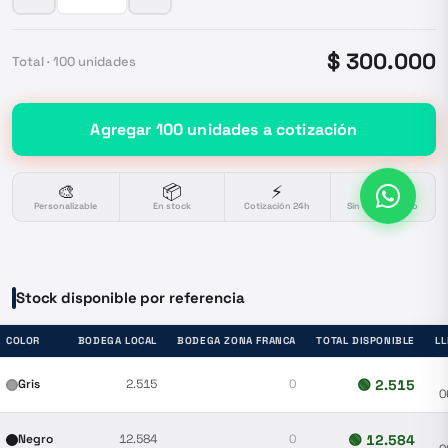
$ 300.000
Total ·
100
unidades
Agregar
100
unidades
a cotización
🎨
📦
⚡
🔒
Personalizable
En stock
Cotización 24h
Sin compromiso
Stock disponible por referencia
COLOR
BODEGA LOCAL
BODEGA ZONA FRANCA
TOTAL DISPONIBLE
L
Gris
2.515
0
🟢
2.515
0
Negro
12.584
0
🟢
12.584