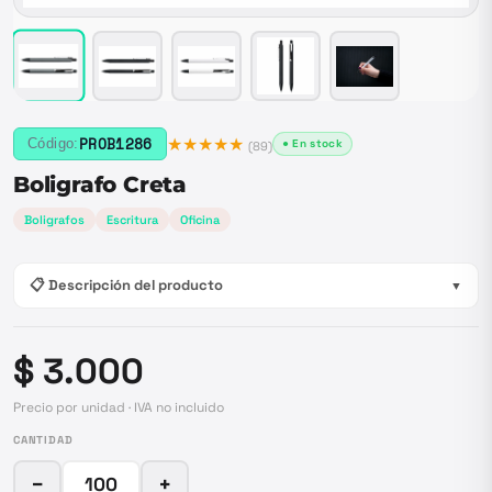
★★★★★
PROB1286
Código:
● En stock
(
89
)
Boligrafo Creta
Boligrafos
Escritura
Oficina
📋 Descripción del producto
▼
$ 3.000
Precio por unidad · IVA no incluido
CANTIDAD
−
+