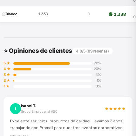
0
Blanco
1.338
0
🟢
1.338
0
⭐ Opiniones de clientes
4.8
/5 (
89
reseñas)
5
★
72
%
4
★
23
%
3
★
4
%
2
★
1
%
1
★
0
%
Isabel T.
I
★★★★★
Grupo Empresarial ABC
Excelente servicio y productos de calidad. Llevamos 3 años
trabajando con Promall para nuestros eventos corporativos.