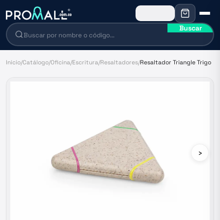
Buscar
Inicio
/
Catálogo
/
Oficina
/
Escritura
/
Resaltadores
/
Resaltador Triangle Trigo
›