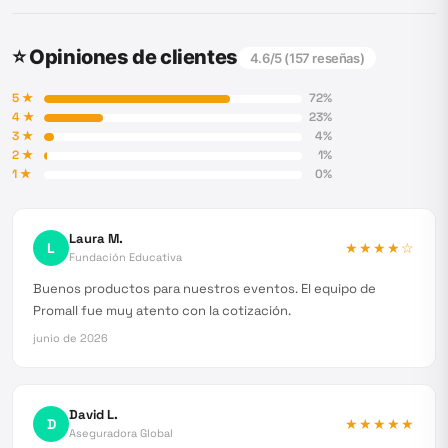
⭐ Opiniones de clientes
4.6
/5 (
157
reseñas)
5
★
72
%
4
★
23
%
3
★
4
%
2
★
1
%
1
★
0
%
Laura M.
L
★★★★
☆
Fundación Educativa
Buenos productos para nuestros eventos. El equipo de
Promall fue muy atento con la cotización.
junio de 2026
David L.
D
★★★★★
Aseguradora Global