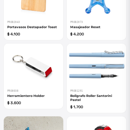
PROB2043
PROB2073
Portavasos Destapador Toast
Masajeador Reset
$ 4.100
$ 4.200
PRO8038
PROB1291
Herramientero Holder
Boligrafo Roller Santorini
Pastel
$ 3.600
$ 1.700