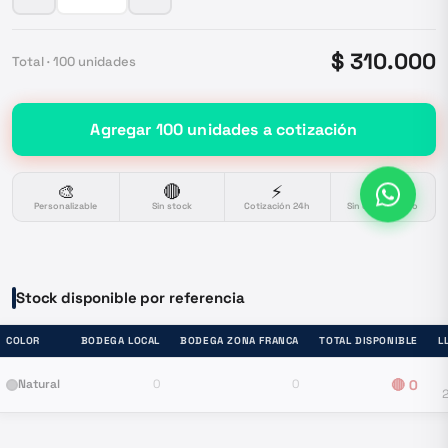
$ 310.000
Total ·
100
unidades
Agregar
100
unidades
a cotización
🎨
🔴
⚡
🔒
Personalizable
Sin stock
Cotización 24h
Sin compromiso
Stock disponible por referencia
COLOR
BODEGA LOCAL
BODEGA ZONA FRANCA
TOTAL DISPONIBLE
L
Natural
0
0
🔴
0