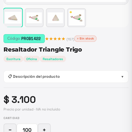
★★★★★
PROB1422
Código:
○ Sin stock
(
157
)
Resaltador Triangle Trigo
Escritura
Oficina
Resaltadores
📋 Descripción del producto
▼
$ 3.100
Precio por unidad · IVA no incluido
CANTIDAD
−
+