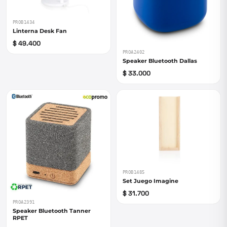
PROB1434
Linterna Desk Fan
$ 49.400
PROA2402
Speaker Bluetooth Dallas
$ 33.000
PROB1485
Set Juego Imagine
$ 31.700
PROA2391
Speaker Bluetooth Tanner
RPET