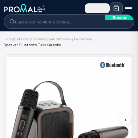
Buscar
Inicio
/
Catálogo
/
Tecnología
/
Audífonos y Parlantes
/
Speaker Bluetooth Twin Karaoke
›