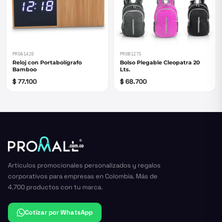
PROA1420
PROB1275
Reloj con Portabolígrafo
Bolso Plegable Cleopatra 20
Bamboo
Lts.
$ 77.100
$ 68.700
Artículos promocionales personalizados y regalos
corporativos para empresas en Colombia. Más de
4.700 productos con tu marca.
Cotizar por WhatsApp