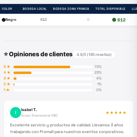
COLOR
BODEGA LOCAL
BODEGA ZONA FRANCA
TOTAL DISPONIBLE
LL
Negro
612
0
🟢
612
⭐ Opiniones de clientes
4.8
/5 (
185
reseñas)
5
★
72
%
4
★
23
%
3
★
4
%
2
★
1
%
1
★
0
%
Isabel T.
I
★★★★★
Grupo Empresarial ABC
Excelente servicio y productos de calidad. Llevamos 3 años
trabajando con Promall para nuestros eventos corporativos.