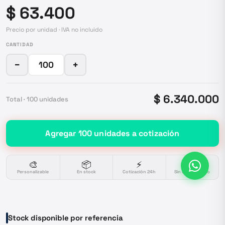
$ 63.400
Precio por unidad · IVA no incluido
CANTIDAD
−
+
$ 6.340.000
Total ·
100
unidades
Agregar
100
unidades
a cotización
🎨
📦
⚡
🔒
Personalizable
En stock
Cotización 24h
Sin compromiso
Stock disponible por referencia