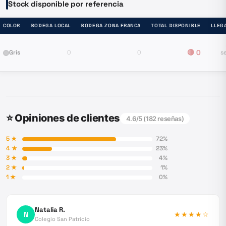
Stock disponible por referencia
COLOR
BODEGA LOCAL
BODEGA ZONA FRANCA
TOTAL DISPONIBLE
LLEG
🔴
0
Gris
0
0
s
⭐ Opiniones de clientes
4.6
/5 (
182
reseñas)
5
★
72
%
4
★
23
%
3
★
4
%
2
★
1
%
1
★
0
%
Natalia R.
N
★★★★
☆
Colegio San Patricio