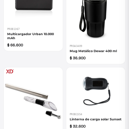
PROB1367
Multicargador Urban 10.000
mAh
$ 66.600
PROA3409
Mug Metálico Dewar 400 ml
$ 36.900
PROB1554
Linterna de carga solar Sunset
$ 32.600