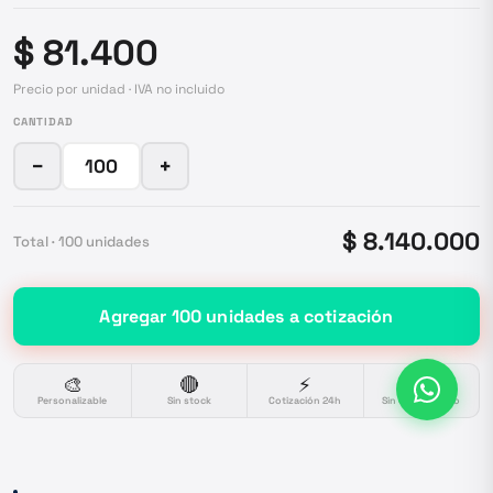
$ 81.400
Precio por unidad · IVA no incluido
CANTIDAD
−
+
$ 8.140.000
Total ·
100
unidades
Agregar
100
unidades
a cotización
🎨
🔴
⚡
🔒
Personalizable
Sin stock
Cotización 24h
Sin compromiso