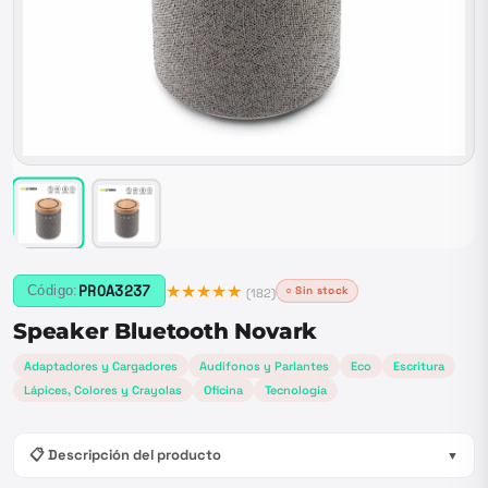
★★★★★
PROA3237
Código:
○ Sin stock
(
182
)
Speaker Bluetooth Novark
Adaptadores y Cargadores
Audifonos y Parlantes
Eco
Escritura
Lápices, Colores y Crayolas
Oficina
Tecnología
📋 Descripción del producto
▼