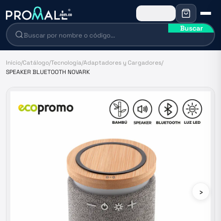
Buscar
Inicio
/
Catálogo
/
Tecnología
/
Adaptadores y Cargadores
/
SPEAKER BLUETOOTH NOVARK
›