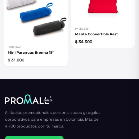
PROB1839
Manta Convertible Rest
$ 34.300
PROA2640
Mini Paraguas Brenna 19''
$ 31.600
Artículos promocionales personalizados y regalos
corporativos para empresas en Colombia. Más de
4.700 productos con tu marca.