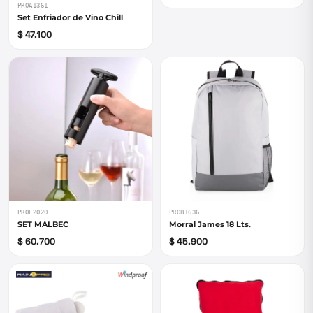
PROA1361
Set Enfriador de Vino Chill
$ 47.100
PROE2020
PROB1636
SET MALBEC
Morral James 18 Lts.
$ 60.700
$ 45.900