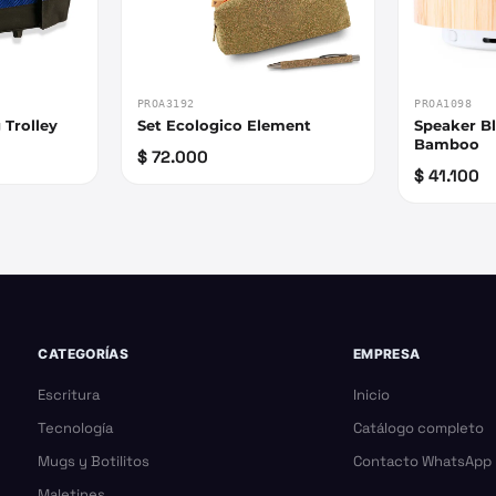
PROA3192
PROA1098
 Trolley
Set Ecologico Element
Speaker B
Bamboo
$ 72.000
$ 41.100
CATEGORÍAS
EMPRESA
Escritura
Inicio
Tecnología
Catálogo completo
Mugs y Botilitos
Contacto WhatsApp
Maletines