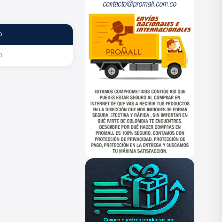
O
ESTADO
0
—