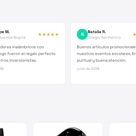
ipe M.
Natalia R.
★★★★★
N
rtup Hub Bogotá
Colegio San Patricio
adores inalámbricos con
Buenos artículos promocionale
ogo fueron el regalo perfecto
nuestros eventos escolares. E
tros inversionistas.
puntual y buena atención.
026
junio de 2026