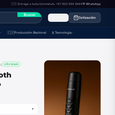
🇨🇴 Entrega a toda Colombia
📞 +57 322 344 3444
💬 WhatsApp
Buscar
Cotización
🇨🇴
📱
Producción Nacional
Tecnología
● En stock
9
)
oth
o
▼