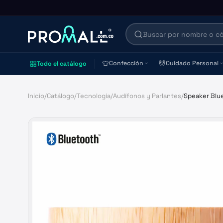
👕
💆
Confección
Cuidado Personal
Todo el catálogo
Inicio
/
Catálogo
/
Tecnología
/
Audífonos y Parlantes
/
Speaker Blu