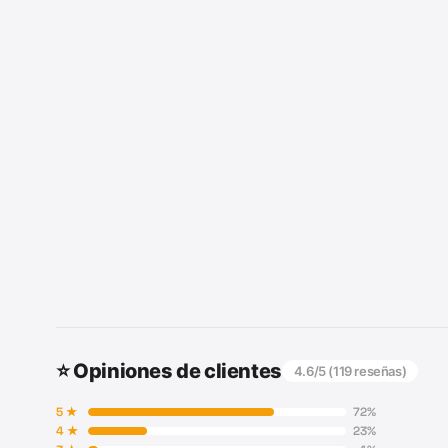
⭐ Opiniones de clientes
4.6
/5 (
119
reseñas)
5
★
72
%
4
★
23
%