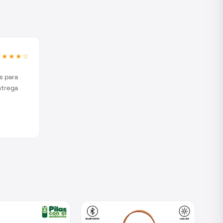
★★★★
☆
s para
ntrega