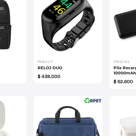
PROE2177
PROA2703
RELOJ DUO
Pila Reca
10000mA
$ 438.000
$ 62.600