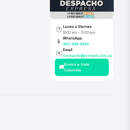
Lunes a Viernes
🕐
8:00 am – 5:00 pm
WhatsApp
📱
322-344 3444
Email
✉️
contacto@promall.com.co
Envíos a toda
🚚
Colombia