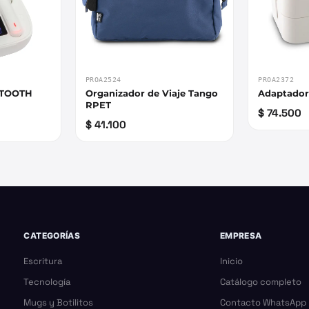
PROA2524
PROA2372
ETOOTH
Organizador de Viaje Tango
Adaptador 
RPET
$ 74.500
$ 41.100
CATEGORÍAS
EMPRESA
Escritura
Inicio
Tecnología
Catálogo completo
Mugs y Botilitos
Contacto WhatsApp