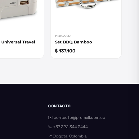
PROA2232
Universal Travel
Set BBQ Bamboo
$ 137.100
CONTACTO
✉️
contacto@promall.com.co
📞
+57 322 344 3444
📍 Bogotá, Colombia