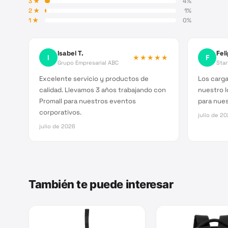
3
★
4
%
2
★
1
%
1
★
0
%
Isabel T.
Fel
I
★★★★★
F
Grupo Empresarial ABC
Sta
Excelente servicio y productos de
Los carg
calidad. Llevamos 3 años trabajando con
nuestro l
Promall para nuestros eventos
para nues
corporativos.
julio de 2
julio de 2026
También te puede interesar