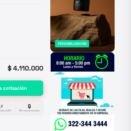
PERSONALIZACIÓN
$ 4.110.000
a cotización
⚡
🔒
ación 24h
Sin compromiso