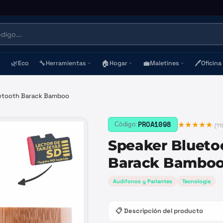
🌿
🔧
🏠
💼
🖊️
Eco
Herramientas
Hogar
Maletines
Oficina
etooth Barack Bamboo
★★★★★
PROA1098
Código:
(
11
Speaker Blueto
Barack Bambo
Audifonos y Parlantes
Tecnología
📋 Descripción del producto