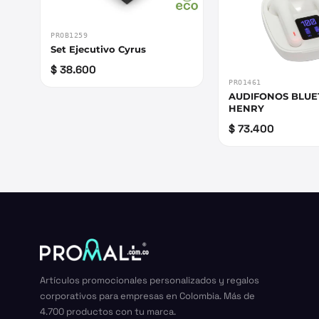
PROB1259
Set Ejecutivo Cyrus
$ 38.600
PRO1461
AUDIFONOS BLU
HENRY
$ 73.400
Artículos promocionales personalizados y regalos
corporativos para empresas en Colombia. Más de
4.700 productos con tu marca.