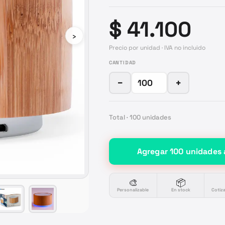
$ 41.100
›
Precio por unidad · IVA no incluido
CANTIDAD
−
+
Total ·
100
unidades
Agregar
100
unidades
🎨
📦
Personalizable
En stock
Cotiz