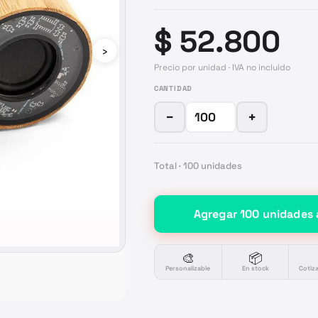
$ 52.800
›
Precio por unidad · IVA no incluido
CANTIDAD
−
+
Total ·
100
unidades
Agregar
100
unidades
🎨
📦
Personalizable
En stock
Cotiz