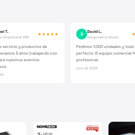
el T.
David L.
★★★★★
D
o Empresarial ABC
Aseguradora Global
 servicio y productos de
Pedimos 1.000 unidades y todo 
Llevamos 3 años trabajando con
perfecto. El equipo comercial 
ara nuestros eventos
profesional.
vos.
julio de 2026
026