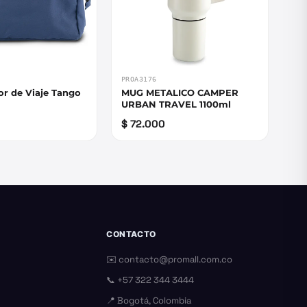
PROA3176
or de Viaje Tango
MUG METALICO CAMPER
URBAN TRAVEL 1100ml
$ 72.000
CONTACTO
✉️
contacto@promall.com.co
📞
+57 322 344 3444
📍 Bogotá, Colombia