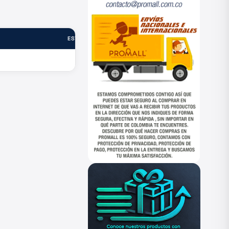
ESTADO
—