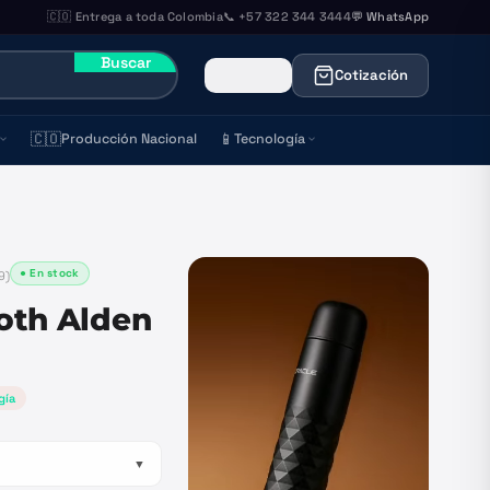
🇨🇴 Entrega a toda Colombia
📞 +57 322 344 3444
💬 WhatsApp
Buscar
Cotización
🇨🇴
📱
Producción Nacional
Tecnología
● En stock
9
)
oth Alden
gía
▼