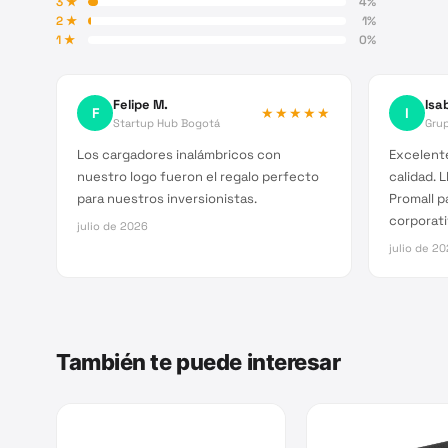
3
★
4
%
2
★
1
%
1
★
0
%
Felipe M.
Isab
F
★★★★★
I
Startup Hub Bogotá
Grup
Los cargadores inalámbricos con
Excelente
nuestro logo fueron el regalo perfecto
calidad. 
para nuestros inversionistas.
Promall p
corporati
julio de 2026
julio de 2
También te puede interesar