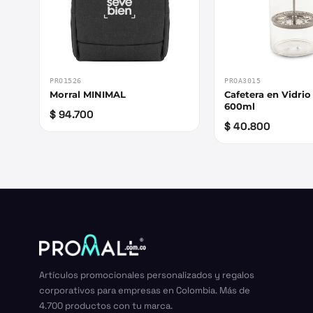
PRO1526
PROA3015
Morral MINIMAL
Cafetera en Vidri
600ml
$ 94.700
$ 40.800
Artículos promocionales personalizados y regalos
corporativos para empresas en Colombia. Más de
4.700 productos con tu marca.