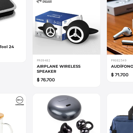
Tool 24
PRO9482
PROE2549
AIRPLANE WIRELESS
AUDÍFONO
SPEAKER
$ 71.700
$ 76.700