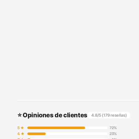
⭐ Opiniones de clientes
4.8
/5 (
179
reseñas)
5
★
72
%
4
★
23
%