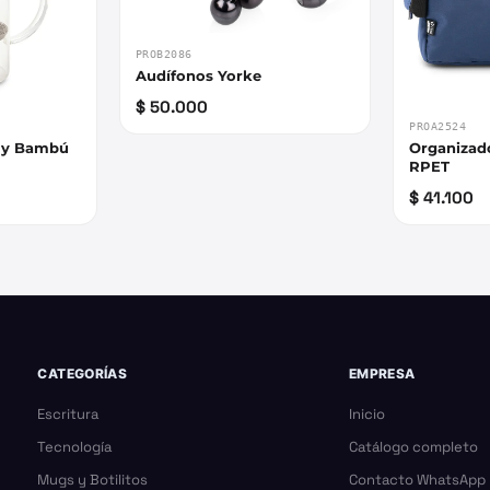
PROB2086
Audífonos Yorke
$ 50.000
PROA2524
o y Bambú
Organizad
RPET
$ 41.100
CATEGORÍAS
EMPRESA
Escritura
Inicio
Tecnología
Catálogo completo
Mugs y Botilitos
Contacto WhatsApp