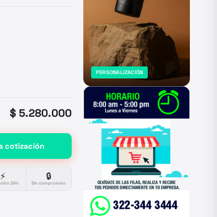
PERSONALIZACIÓN
$ 5.280.000
a cotización
⚡
🔒
ación 24h
Sin compromiso