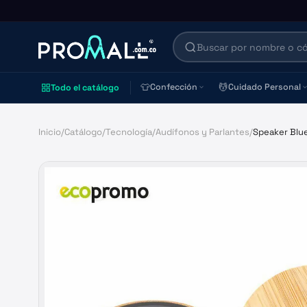
👕
💆
Confección
Cuidado Personal
Todo el catálogo
Inicio
/
Catálogo
/
Tecnología
/
Audífonos y Parlantes
/
Speaker Blu