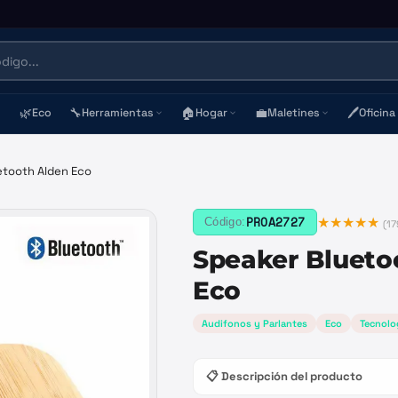
🌿
🔧
🏠
💼
🖊️
Eco
Herramientas
Hogar
Maletines
Oficina
etooth Alden Eco
★★★★★
PROA2727
Código:
(
17
Speaker Blueto
Eco
Audifonos y Parlantes
Eco
Tecnolo
📋 Descripción del producto