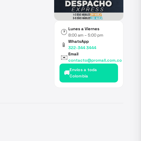
Lunes a Viernes
🕐
8:00 am – 5:00 pm
WhatsApp
📱
322-344 3444
Email
✉️
contacto@promall.com.co
Envíos a toda
🚚
Colombia