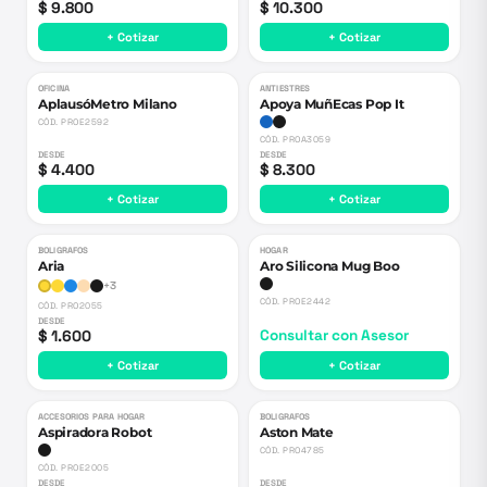
$ 9.800
$ 10.300
+ Cotizar
+ Cotizar
OFICINA
ANTIESTRES
AplausóMetro Milano
Apoya MuñEcas Pop It
CÓD.
PROE2592
CÓD.
PROA3059
DESDE
DESDE
$ 4.400
$ 8.300
+ Cotizar
+ Cotizar
BOLIGRAFOS
HOGAR
Aria
Aro Silicona Mug Boo
+
3
CÓD.
PROE2442
CÓD.
PRO2055
DESDE
$ 1.600
Consultar con Asesor
+ Cotizar
+ Cotizar
ACCESORIOS PARA HOGAR
BOLIGRAFOS
Aspiradora Robot
Aston Mate
CÓD.
PRO4785
CÓD.
PROE2005
DESDE
DESDE