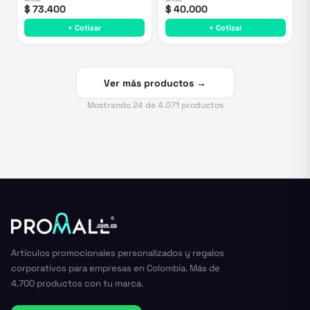
$ 73.400
$ 40.000
+ Cotizar
+ Cotizar
Ver más productos →
Mostrando
24
de
4.071
productos
Artículos promocionales personalizados y regalos
corporativos para empresas en Colombia. Más de
4.700 productos con tu marca.