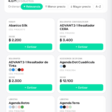
4.071
productos
Ordenar:
✦ Relevancia
↑ Menor precio
↓ Mayor precio
A–Z
HOGAR
BOLIGRAFOS CON RESALTADOR
Abanico Silk
ADVANT 2-1 Resaltador
CERA
CÓD.
PROE2575
CÓD.
PRO2050
DESDE
DESDE
$ 2.200
$ 3.400
+ Cotizar
+ Cotizar
BOLIGRAFOS
ACCESORIOS DE OFICINA
ADVANT 2-1 Resaltador de
Agenda Dot Cuadricula
Tinta
CÓD.
PROE2164
CÓD.
PRO2049
DESDE
DESDE
$ 2.300
$ 12.100
+ Cotizar
+ Cotizar
LIBRETAS
LIBRETAS
Agenda Retro
Agenda Terra
CÓD.
PROE2196
CÓD.
PROE2198