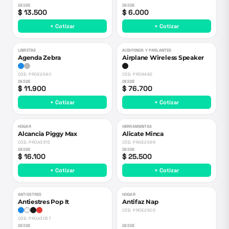
DESDE
DESDE
$ 13.500
$ 6.000
+ Cotizar
+ Cotizar
LIBRETAS
AUDIFONOS Y PARLANTES
Agenda Zebra
Airplane Wireless Speaker
CÓD.
PROE2540
CÓD.
PRO9482
DESDE
DESDE
$ 11.900
$ 76.700
+ Cotizar
+ Cotizar
HOGAR
HERRAMIENTAS
Alcancia Piggy Max
Alicate Minca
CÓD.
PROA3315
CÓD.
PROE2599
DESDE
DESDE
$ 16.100
$ 25.500
+ Cotizar
+ Cotizar
ANTIESTRES
HOGAR
Antiestres Pop It
Antifaz Nap
CÓD.
PROE2603
CÓD.
PROA3057
DESDE
DESDE