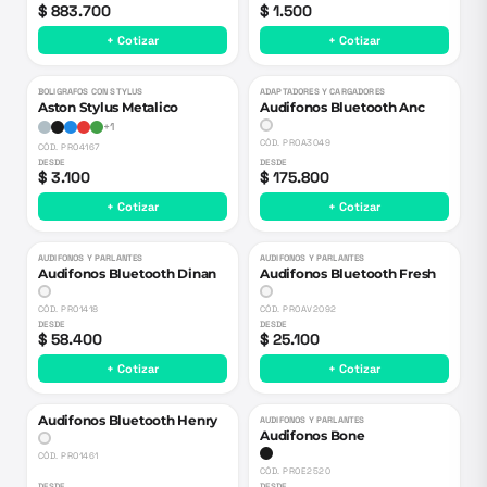
$ 883.700
$ 1.500
+ Cotizar
+ Cotizar
BOLIGRAFOS CON STYLUS
ADAPTADORES Y CARGADORES
Aston Stylus Metalico
Audifonos Bluetooth Anc
+
1
CÓD.
PROA3049
CÓD.
PRO4167
DESDE
DESDE
$ 3.100
$ 175.800
+ Cotizar
+ Cotizar
AUDIFONOS Y PARLANTES
AUDIFONOS Y PARLANTES
Audifonos Bluetooth Dinan
Audifonos Bluetooth Fresh
CÓD.
PRO1418
CÓD.
PROAV2092
DESDE
DESDE
$ 58.400
$ 25.100
+ Cotizar
+ Cotizar
Audifonos Bluetooth Henry
AUDIFONOS Y PARLANTES
Audifonos Bone
CÓD.
PRO1461
CÓD.
PROE2520
DESDE
DESDE