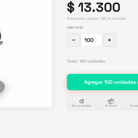
$ 13.300
Precio por unidad · IVA no incluido
CANTIDAD
−
+
Total ·
100
unidades
Agregar
100
unidades
🎨
📦
Personalizable
En stock
Cotiz