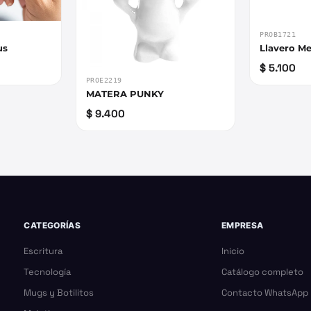
PROB1721
us
Llavero M
$ 5.100
PROE2219
MATERA PUNKY
$ 9.400
CATEGORÍAS
EMPRESA
Escritura
Inicio
Tecnología
Catálogo completo
Mugs y Botilitos
Contacto WhatsApp