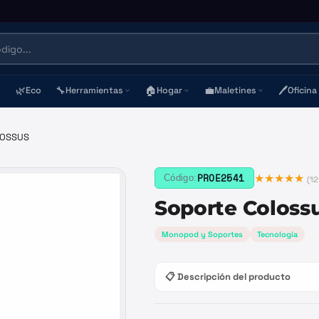
🌿
🔧
🏠
💼
🖊️
Eco
Herramientas
Hogar
Maletines
Oficina
LOSSUS
★★★★★
PROE2541
Código:
(
12
Soporte Coloss
Monopod y Soportes
Tecnología
📋 Descripción del producto