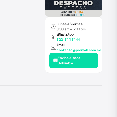
Lunes a Viernes
🕐
8:00 am – 5:00 pm
WhatsApp
📱
322-344 3444
Email
✉️
contacto@promall.com.co
Envíos a toda
🚚
Colombia