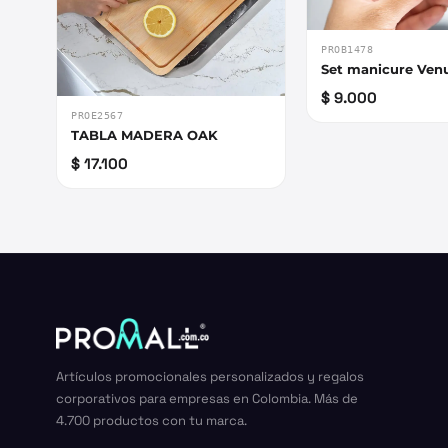
PROB1478
Set manicure Ven
$ 9.000
PROE2567
TABLA MADERA OAK
$ 17.100
Artículos promocionales personalizados y regalos
corporativos para empresas en Colombia. Más de
4.700 productos con tu marca.