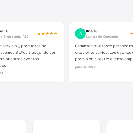
el T.
Ana R.
★★★★★
A
o Empresarial ABC
Cámara de Comercio
 servicio y productos de
Parlantes bluetooth personali
Llevamos 3 años trabajando con
excelente sonido. Los usamos
ara nuestros eventos
premio en nuestro evento empr
vos.
julio de 2026
026