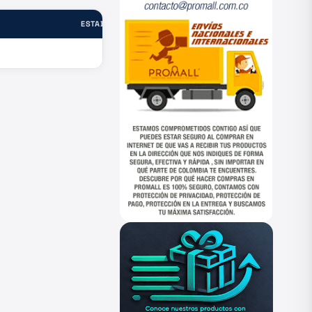
ESTADO
—