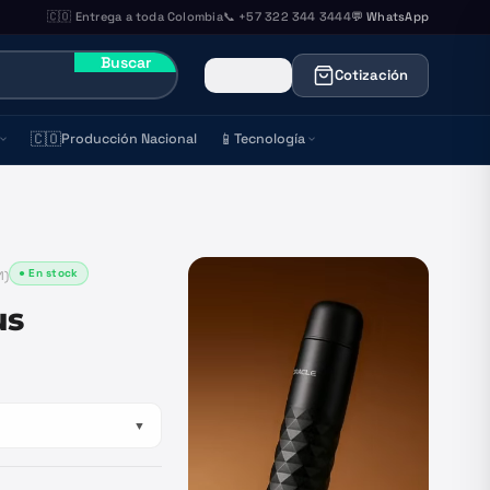
🇨🇴 Entrega a toda Colombia
📞 +57 322 344 3444
💬 WhatsApp
Buscar
Cotización
🇨🇴
📱
Producción Nacional
Tecnología
● En stock
1
)
us
▼