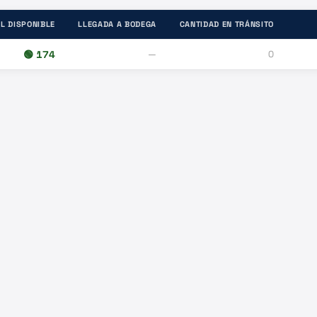
L DISPONIBLE
LLEGADA A BODEGA
CANTIDAD EN TRÁNSITO
🟢
174
—
0