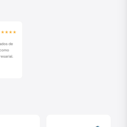
★★★★★
zados de
 como
esarial.