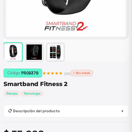
★★★★★
PRO9370
Código:
○ Sin stock
(
45
)
Smartband Fitness 2
Relojes
Tecnología
📋 Descripción del producto
▼