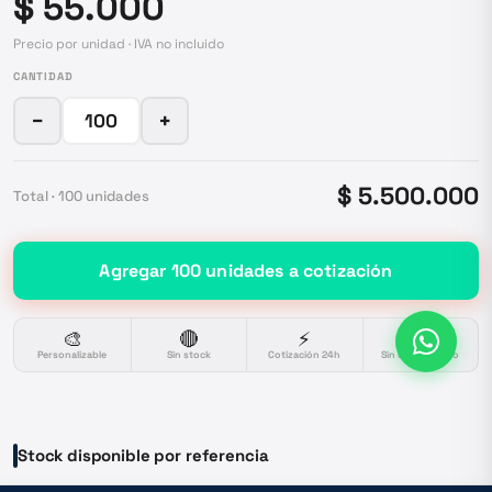
$ 55.000
Precio por unidad · IVA no incluido
CANTIDAD
−
+
$ 5.500.000
Total ·
100
unidades
Agregar
100
unidades
a cotización
🎨
🔴
⚡
🔒
Personalizable
Sin stock
Cotización 24h
Sin compromiso
Stock disponible por referencia