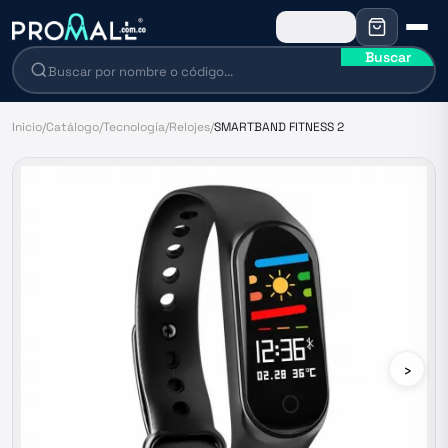
Buscar
Inicio
/
Catálogo
/
Tecnología
/
Relojes
/
SMARTBAND FITNESS 2
›