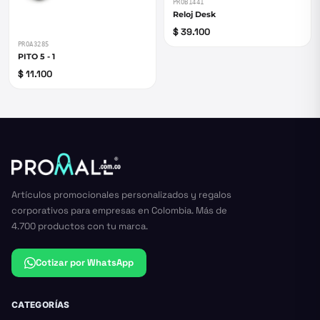
PROB1441
Reloj Desk
$ 39.100
PROA3285
PITO 5 - 1
$ 11.100
Artículos promocionales personalizados y regalos
corporativos para empresas en Colombia. Más de
4.700 productos con tu marca.
Cotizar por WhatsApp
CATEGORÍAS