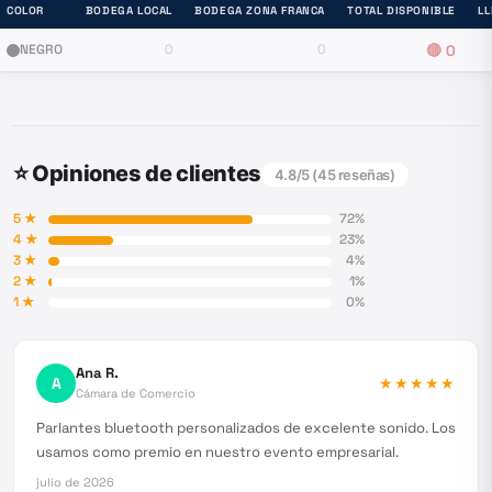
COLOR
BODEGA LOCAL
BODEGA ZONA FRANCA
TOTAL DISPONIBLE
L
NEGRO
0
0
🔴
0
⭐ Opiniones de clientes
4.8
/5 (
45
reseñas)
5
★
72
%
4
★
23
%
3
★
4
%
2
★
1
%
1
★
0
%
Ana R.
A
★★★★★
Cámara de Comercio
Parlantes bluetooth personalizados de excelente sonido. Los
usamos como premio en nuestro evento empresarial.
julio de 2026