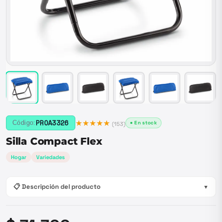
★★★★★
PROA3326
Código:
● En stock
(
153
)
Silla Compact Flex
Hogar
Variedades
📋 Descripción del producto
▼