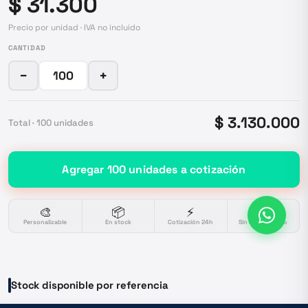
$ 31.300
Precio por unidad · IVA no incluido
CANTIDAD
−
+
$ 3.130.000
Total ·
100
unidades
Agregar
100
unidades
a cotización
🎨
📦
⚡
🔒
Personalizable
En stock
Cotización 24h
Sin compromiso
Stock disponible por referencia