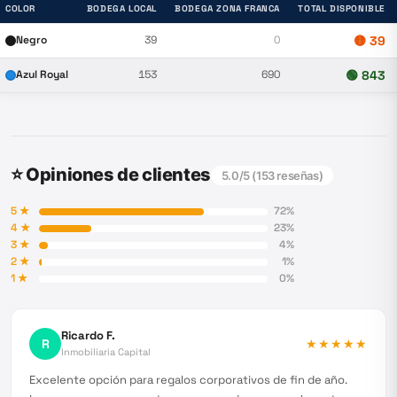
COLOR
BODEGA LOCAL
BODEGA ZONA FRANCA
TOTAL DISPONIBLE
Negro
39
0
🟡
39
Azul Royal
153
690
🟢
843
⭐ Opiniones de clientes
5.0
/5 (
153
reseñas)
5
★
72
%
4
★
23
%
3
★
4
%
2
★
1
%
1
★
0
%
Ricardo F.
R
★★★★★
Inmobiliaria Capital
Excelente opción para regalos corporativos de fin de año.