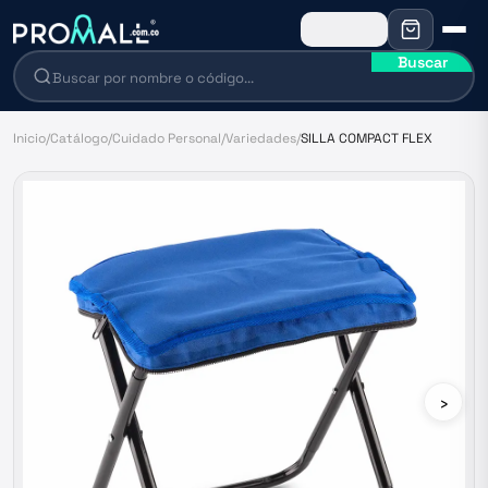
Buscar
Inicio
/
Catálogo
/
Cuidado Personal
/
Variedades
/
SILLA COMPACT FLEX
›