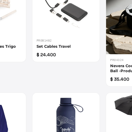
PROB1482
es Trigo
Set Cables Travel
$ 24.400
PRO4324
Nevera Co
Ball -Prod
$ 35.400