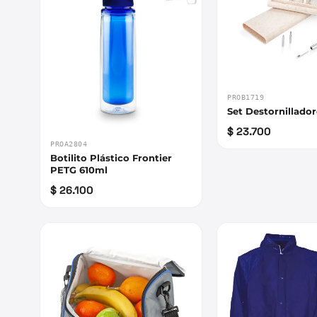
PROB1719
Set Destornillador
$ 23.700
PROA2804
Botilito Plástico Frontier
PETG 610ml
$ 26.100