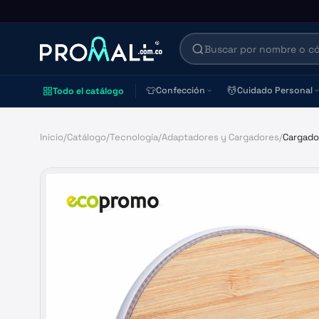
👕
💆
Confección
Cuidado Personal
Todo el catálogo
Inicio
/
Catálogo
/
Tecnología
/
Adaptadores y Cargadores
/
Cargado