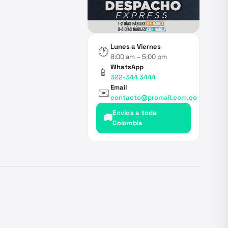
Lunes a Viernes
🕐
8:00 am – 5:00 pm
WhatsApp
📱
322-344 3444
Email
✉️
contacto@promall.com.co
Envíos a toda
🚚
Colombia