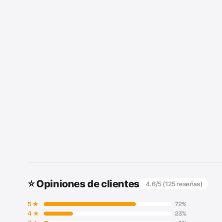
⭐ Opiniones de clientes
4.6
/5 (
125
reseñas)
5
★
72
%
4
★
23
%