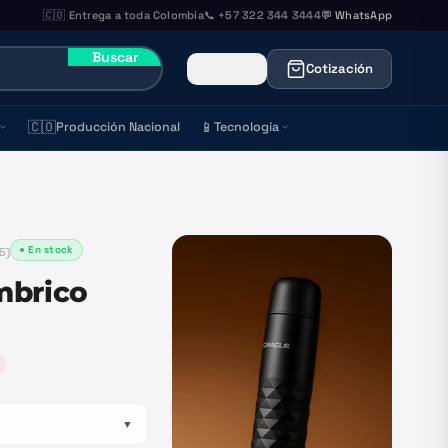
🇨🇴 Entrega a toda Colombia
📞 +57 322 344 3444
💬 WhatsApp
Buscar
Cotización
🇨🇴
📱
Producción Nacional
Tecnología
● En stock
5
)
mbrico
▼