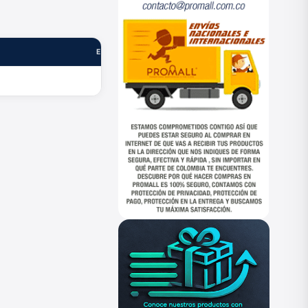
ESTADO
—