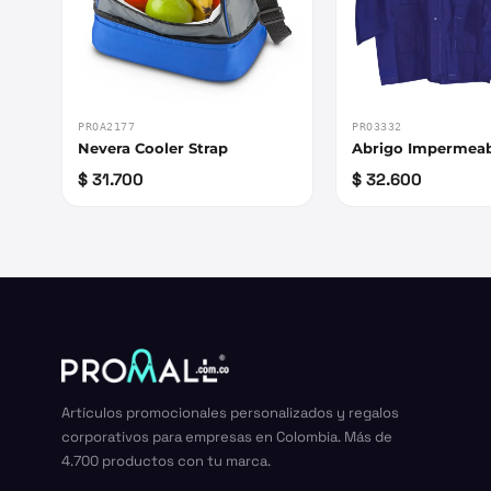
PROA2177
PRO3332
Nevera Cooler Strap
Abrigo Impermea
$ 31.700
$ 32.600
Artículos promocionales personalizados y regalos
corporativos para empresas en Colombia. Más de
4.700 productos con tu marca.