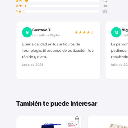
3
★
4
%
2
★
1
%
1
★
0
%
Gustavo T.
Mig
G
★★★★
☆
M
Consultora Digital
Clín
Buena calidad en los artículos de
La person
tecnología. El proceso de cotización fue
pedimos.
rápido y claro.
resultado 
junio de 2026
julio de 2
También te puede interesar