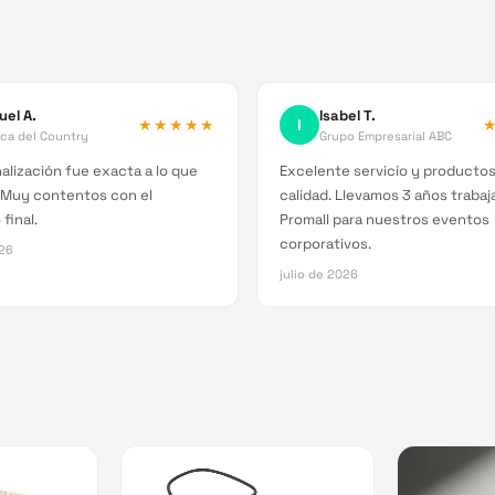
uel A.
Isabel T.
★★★★★
I
ica del Country
Grupo Empresarial ABC
alización fue exacta a lo que
Excelente servicio y producto
 Muy contentos con el
calidad. Llevamos 3 años traba
final.
Promall para nuestros eventos
corporativos.
026
julio de 2026