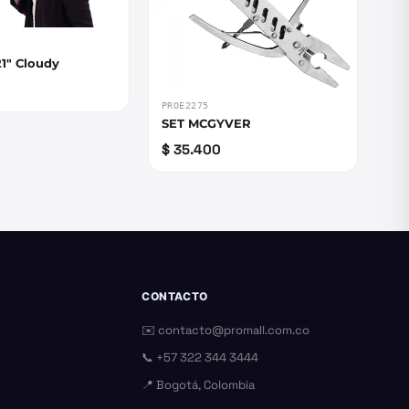
1" Cloudy
PROE2275
SET MCGYVER
$ 35.400
CONTACTO
✉️
contacto@promall.com.co
📞
+57 322 344 3444
📍 Bogotá, Colombia