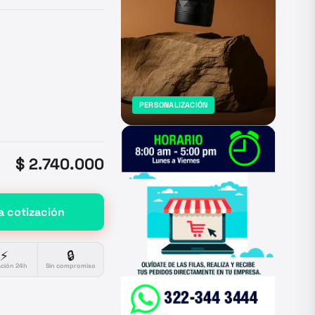
PERSONALIZACIÓN
$ 2.740.000
a cotización
⚡
🔒
ación 24h
Sin compromiso