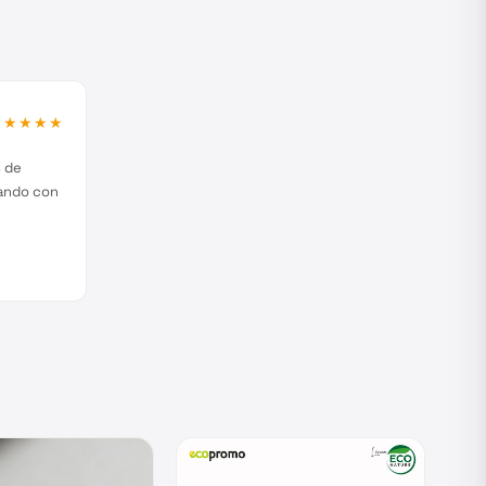
★★★★★
s de
jando con