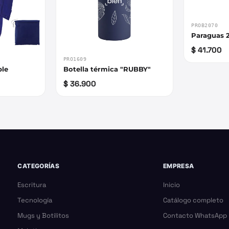
PROB2070
Paraguas 2
$ 41.700
PRO1609
ble
Botella térmica "RUBBY"
$ 36.900
CATEGORÍAS
EMPRESA
Escritura
Inicio
Tecnología
Catálogo completo
Mugs y Botilitos
Contacto WhatsApp