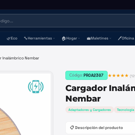
🌿
🔧
🏠
💼
🖊️
Eco
Herramientas
Hogar
Maletines
Oficina
r Inalámbrico Nembar
★★★★★
PROA2307
Código:
(
12
Cargador Inalá
Nembar
Adaptadores y Cargadores
Tecnología
📋 Descripción del producto