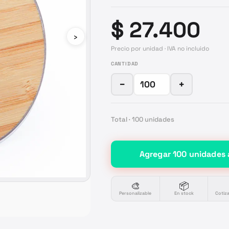
$ 27.400
›
Precio por unidad · IVA no incluido
CANTIDAD
−
+
Total ·
100
unidades
Agregar
100
unidades
🎨
📦
Personalizable
En stock
Cotiz