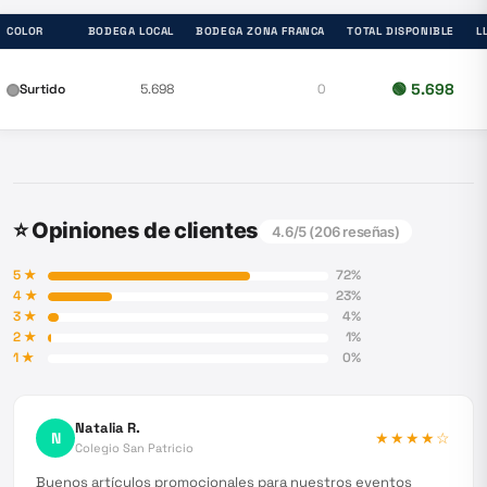
COLOR
BODEGA LOCAL
BODEGA ZONA FRANCA
TOTAL DISPONIBLE
L
🟢
5.698
Surtido
5.698
0
⭐ Opiniones de clientes
4.6
/5 (
206
reseñas)
5
★
72
%
4
★
23
%
3
★
4
%
2
★
1
%
1
★
0
%
Natalia R.
N
★★★★
☆
Colegio San Patricio
Buenos artículos promocionales para nuestros eventos