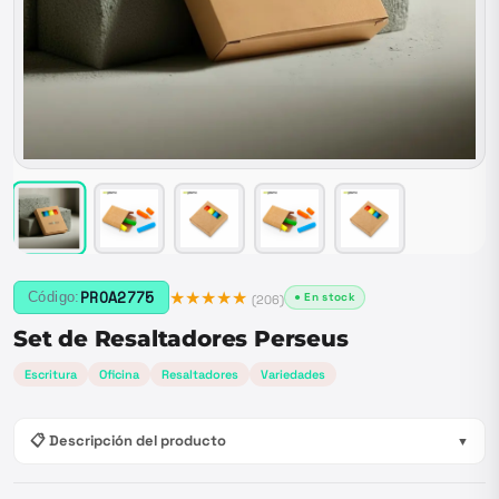
★★★★★
PROA2775
Código:
● En stock
(
206
)
Set de Resaltadores Perseus
Escritura
Oficina
Resaltadores
Variedades
📋 Descripción del producto
▼