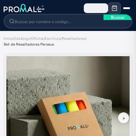
Buscar
Inicio
/
Catálogo
/
Oficina
/
Escritura
/
Resaltadores
/
Set de Resaltadores Perseus
›