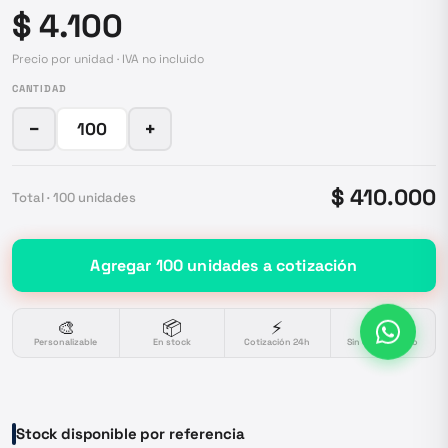
$ 4.100
Precio por unidad · IVA no incluido
CANTIDAD
−
+
$ 410.000
Total ·
100
unidades
Agregar
100
unidades
a cotización
🎨
📦
⚡
🔒
Personalizable
En stock
Cotización 24h
Sin compromiso
Stock disponible por referencia