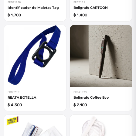
PROB1846
PRO2101
Identificador de Maletas Tag
Bolígrafo CARTOON
$ 1.700
$ 1.400
PROE2391
PROA1323
REATA BOTELLA
Bolígrafo Coffee Eco
$ 4.300
$ 2.100