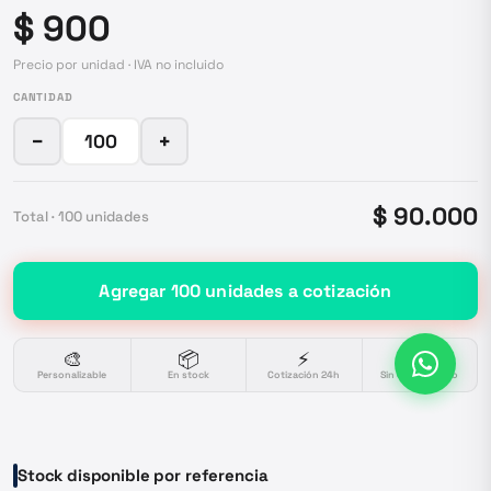
$ 900
Precio por unidad · IVA no incluido
CANTIDAD
−
+
$ 90.000
Total ·
100
unidades
Agregar
100
unidades
a cotización
🎨
📦
⚡
🔒
Personalizable
En stock
Cotización 24h
Sin compromiso
Stock disponible por referencia