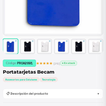
★★★★★
PROA2091
Código:
● En stock
(
215
)
Portatarjetas Becam
Accesorios para Celulares
Tecnología
📋 Descripción del producto
▼