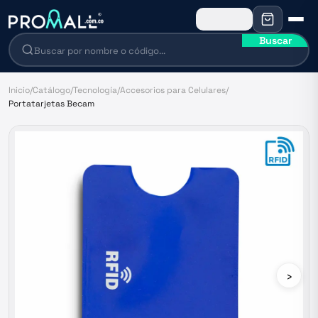
Buscar
Inicio
/
Catálogo
/
Tecnología
/
Accesorios para Celulares
/
Portatarjetas Becam
›