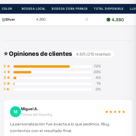
COLOR
BODEGA LOCAL
BODEGA ZONA FRANCA
TOTAL DISPONIBLE
LLE
Silver
4.380
0
🟢
4.380
⭐ Opiniones de clientes
4.6
/5 (
215
reseñas)
5
★
72
%
4
★
23
%
3
★
4
%
2
★
1
%
1
★
0
%
Miguel A.
M
★★★★★
Clínica del Country
La personalización fue exacta a lo que pedimos. Muy
contentos con el resultado final.