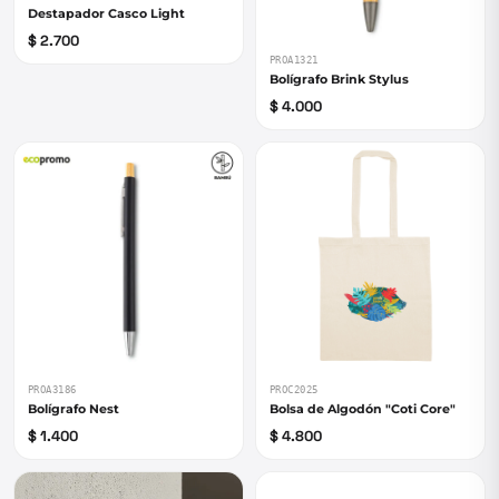
Destapador Casco Light
$ 2.700
PROA1321
Bolígrafo Brink Stylus
$ 4.000
PROA3186
PROC2025
Bolígrafo Nest
Bolsa de Algodón "Coti Core"
$ 1.400
$ 4.800