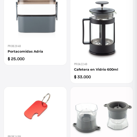
PROB2048
Portacomidas Adria
$ 25.000
PROA2248
Cafetera en Vidrio 600ml
$ 33.000
PROB1499