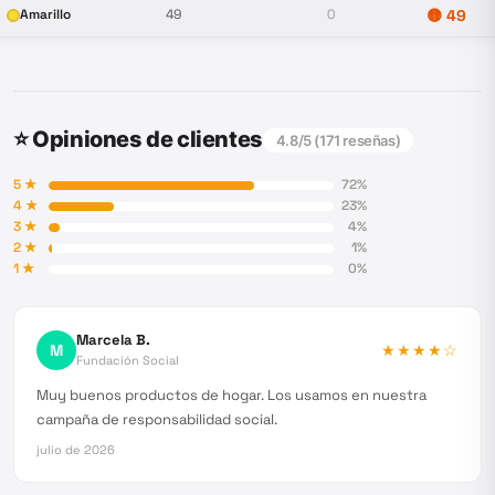
Amarillo
49
0
🟡
49
⭐ Opiniones de clientes
4.8
/5 (
171
reseñas)
5
★
72
%
4
★
23
%
3
★
4
%
2
★
1
%
1
★
0
%
Marcela B.
M
★★★★
☆
Fundación Social
Muy buenos productos de hogar. Los usamos en nuestra
campaña de responsabilidad social.
julio de 2026