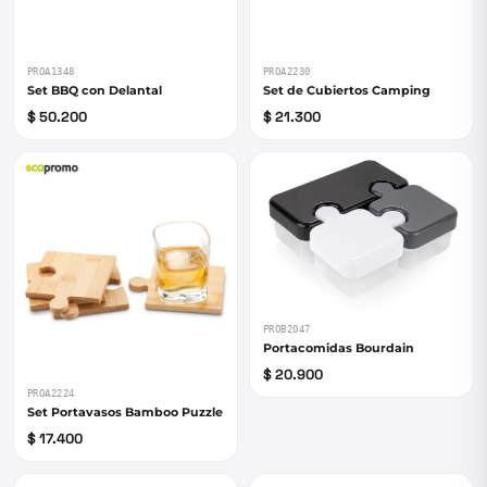
PROA1348
PROA2230
Set BBQ con Delantal
Set de Cubiertos Camping
$ 50.200
$ 21.300
PROB2047
Portacomidas Bourdain
$ 20.900
PROA2224
Set Portavasos Bamboo Puzzle
$ 17.400