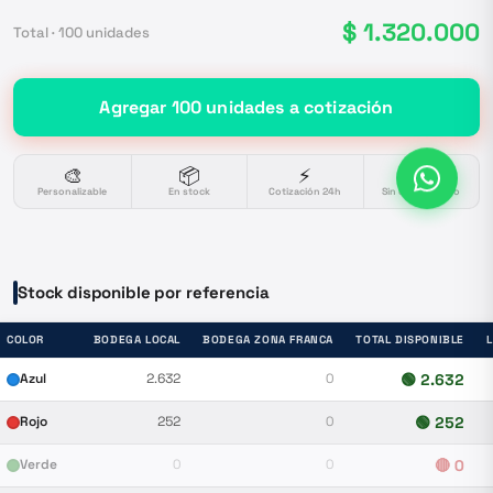
$ 1.320.000
Total ·
100
unidades
Agregar
100
unidades
a cotización
🎨
📦
⚡
🔒
Personalizable
En stock
Cotización 24h
Sin compromiso
Stock disponible por referencia
COLOR
BODEGA LOCAL
BODEGA ZONA FRANCA
TOTAL DISPONIBLE
Azul
2.632
0
🟢
2.632
Rojo
252
0
🟢
252
Verde
0
0
🔴
0