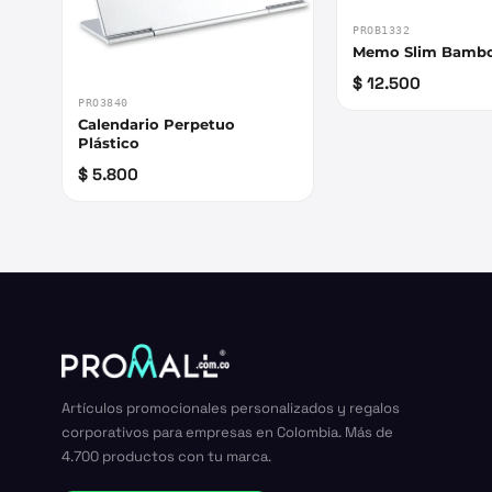
PROB1332
Memo Slim Bamb
$ 12.500
PRO3840
Calendario Perpetuo
Plástico
$ 5.800
Artículos promocionales personalizados y regalos
corporativos para empresas en Colombia. Más de
4.700 productos con tu marca.