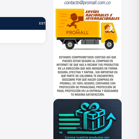
ESTADO
—