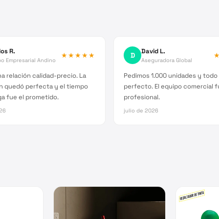
los R.
David L.
★★★★★
D
o Empresarial Andino
Aseguradora Global
 relación calidad-precio. La
Pedimos 1.000 unidades y todo 
n quedó perfecta y el tiempo
perfecto. El equipo comercial 
a fue el prometido.
profesional.
026
julio de 2026