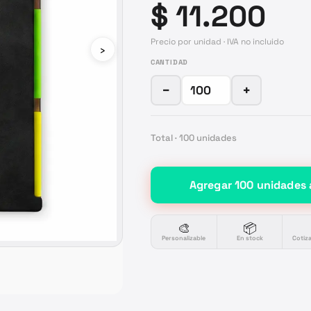
$ 11.200
Precio por unidad · IVA no incluido
›
CANTIDAD
−
+
Total ·
100
unidades
Agregar
100
unidades
🎨
📦
Personalizable
En stock
Cotiz