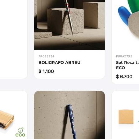
PROE2314
PROA2795
BOLIGRAFO ABREU
Set Resalt
ECO
$ 1.100
$ 6.700