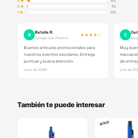
3
★
4
%
2
★
1
%
1
★
0
%
Natalia R.
Car
N
★★★★
☆
C
Colegio San Patricio
Grup
Buenos artículos promocionales para
Muy buena
nuestros eventos escolares. Entrega
marcació
puntual y buena atención.
de entreg
junio de 2026
julio de 2
También te puede interesar