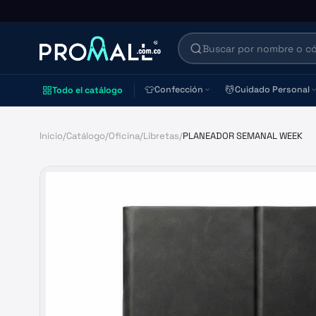
👕
💆
Confección
Cuidado Personal
Todo el catálogo
Inicio
/
Catálogo
/
Oficina
/
Libretas
/
PLANEADOR SEMANAL WEEK