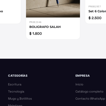
PROB1957
oo
Set 6 Colo
$ 2.500
PROE2346
BOLIGRAFO SALAH
$ 1.800
CATEGORÍAS
EMPRESA
Escritura
Inicio
Tecnología
Catálogo completo
Mugs y Botilitos
Contacto WhatsApp
Maletines