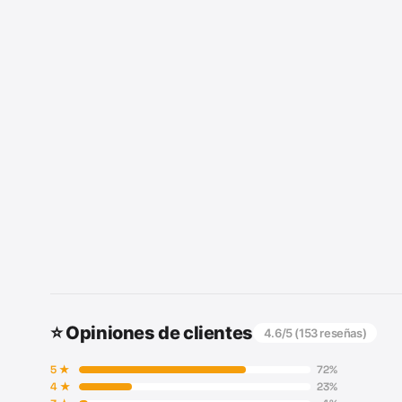
⭐ Opiniones de clientes
4.6
/5 (
153
reseñas)
5
★
72
%
4
★
23
%