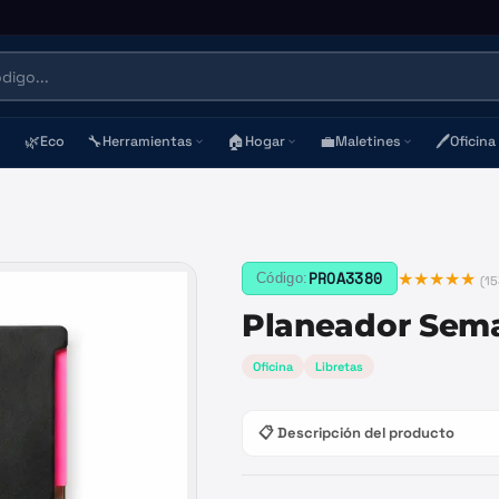
🌿
🔧
🏠
💼
🖊️
Eco
Herramientas
Hogar
Maletines
Oficina
★★★★★
PROA3380
Código:
(
15
Planeador Sem
Oficina
Libretas
📋 Descripción del producto