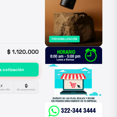
PERSONALIZACIÓN
$ 1.120.000
a cotización
⚡
🔒
ación 24h
Sin compromiso