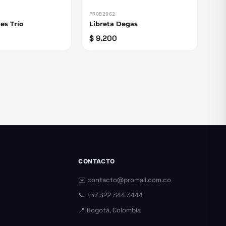
PROB2062
res Trío
Libreta Degas
$ 9.200
CONTACTO
✉️
contacto@promall.com.co
📞
+57 322 344 3444
📍 Bogotá, Colombia