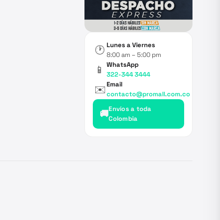
Lunes a Viernes
🕐
8:00 am – 5:00 pm
WhatsApp
📱
322-344 3444
Email
✉️
contacto@promall.com.co
Envíos a toda
🚚
Colombia