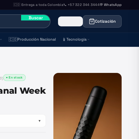
🇨🇴 Entrega a toda Colombia
📞 +57 322 344 3444
💬 WhatsApp
Buscar
Cotización
🇨🇴
📱
Producción Nacional
Tecnología
● En stock
3
)
anal Week
▼