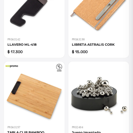
PROA3142
PROA3190
LLAVERO ML-418
LIBRETA ASTRALIS CORK
$ 17.300
$ 15.000
PROA3197
PRO2404
TABLA CLIP BAMBOO
Juego Imantado