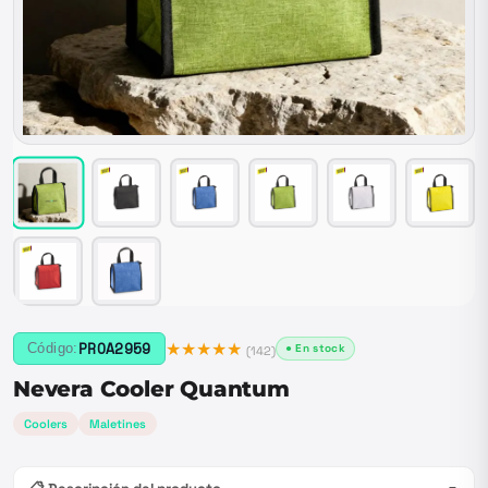
★★★★★
PROA2959
Código:
● En stock
(
142
)
Nevera Cooler Quantum
Coolers
Maletines