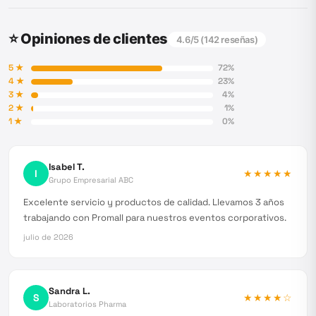
⭐ Opiniones de clientes
4.6
/5 (
142
reseñas)
5
★
72
%
4
★
23
%
3
★
4
%
2
★
1
%
1
★
0
%
Isabel T.
I
★★★★★
Grupo Empresarial ABC
Excelente servicio y productos de calidad. Llevamos 3 años
trabajando con Promall para nuestros eventos corporativos.
julio de 2026
Sandra L.
S
★★★★
☆
Laboratorios Pharma