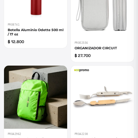
PRO8741
Botella Aluminio Odette 500 ml
/ 17 oz
$ 12.800
PROE2556
ORGANIZADOR CIRCUIT
$ 27.700
PROA2962
PROA2230