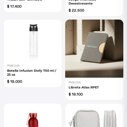
Desestresante
$ 17.400
$ 22.500
PROB1360
Botella Infusion Stefy 750 ml /
25 oz
$ 19.000
PROA2305
Libreta Atlas RPET
$ 19.100