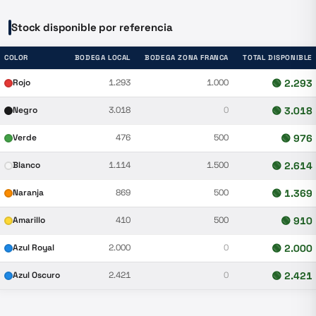
Stock disponible por referencia
COLOR
BODEGA LOCAL
BODEGA ZONA FRANCA
TOTAL DISPONIBLE
Rojo
1.293
1.000
🟢
2.293
Negro
3.018
0
🟢
3.018
Verde
476
500
🟢
976
Blanco
1.114
1.500
🟢
2.614
Naranja
869
500
🟢
1.369
Amarillo
410
500
🟢
910
Azul Royal
2.000
0
🟢
2.000
Azul Oscuro
2.421
0
🟢
2.421