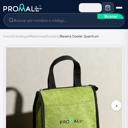
Buscar
Inicio
/
Catálogo
/
Maletines
/
Coolers
/
Nevera Cooler Quantum
›