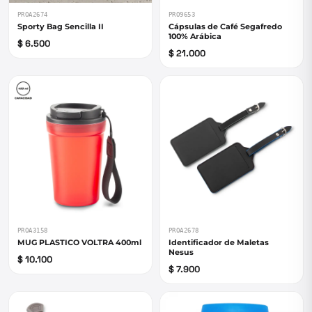
PROA2674
PRO9653
Sporty Bag Sencilla II
Cápsulas de Café Segafredo
100% Arábica
$ 6.500
$ 21.000
PROA3158
PROA2678
MUG PLASTICO VOLTRA 400ml
Identificador de Maletas
Nesus
$ 10.100
$ 7.900