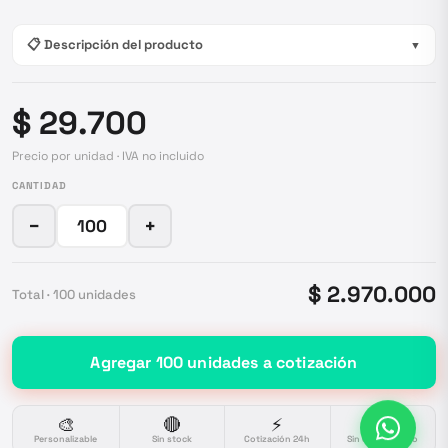
📋 Descripción del producto
▼
$ 29.700
Precio por unidad · IVA no incluido
CANTIDAD
−
+
$ 2.970.000
Total ·
100
unidades
Agregar
100
unidades
a cotización
🎨
🔴
⚡
🔒
Personalizable
Sin stock
Cotización 24h
Sin compromiso