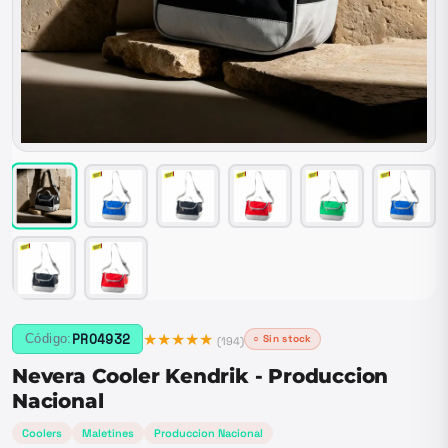
★★★★★
PRO4932
Código:
○ Sin stock
(
194
)
Nevera Cooler Kendrik - Produccion
Nacional
Coolers
Maletines
Produccion Nacional