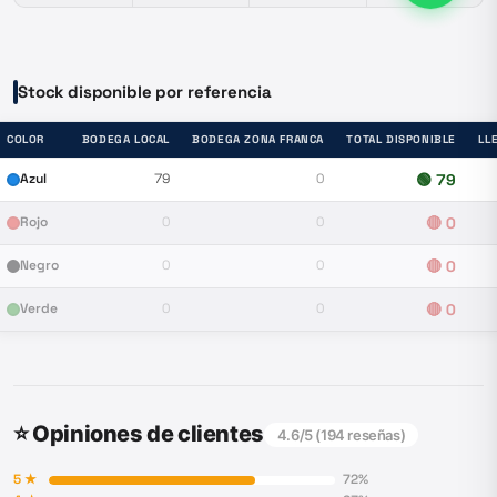
Stock disponible por referencia
COLOR
BODEGA LOCAL
BODEGA ZONA FRANCA
TOTAL DISPONIBLE
LL
Azul
79
0
🟢
79
Rojo
0
0
🔴
0
Negro
0
0
🔴
0
Verde
0
0
🔴
0
⭐ Opiniones de clientes
4.6
/5 (
194
reseñas)
5
★
72
%