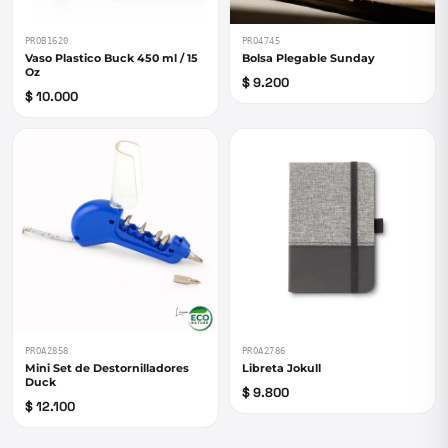
PROB1620
PRO4745
Vaso Plastico Buck 450 ml / 15
Bolsa Plegable Sunday
Oz
$ 9.200
$ 10.000
PROA2858
PROA2786
Mini Set de Destornilladores
Libreta Jokull
Duck
$ 9.800
$ 12.100