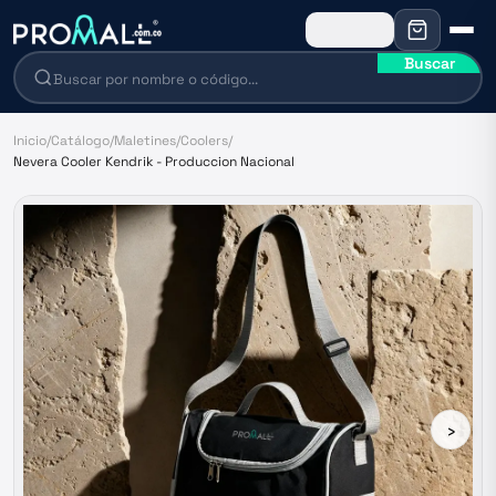
Buscar
Inicio
/
Catálogo
/
Maletines
/
Coolers
/
Nevera Cooler Kendrik - Produccion Nacional
›