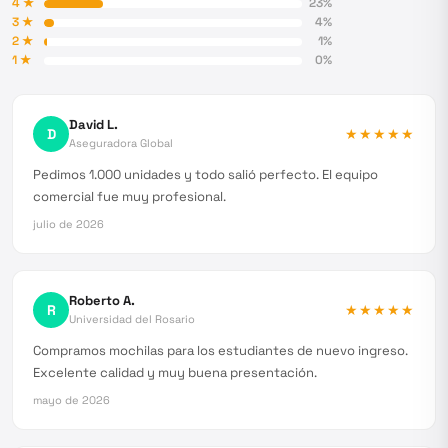
4
★
23
%
3
★
4
%
2
★
1
%
1
★
0
%
David L.
D
★★★★★
Aseguradora Global
Pedimos 1.000 unidades y todo salió perfecto. El equipo
comercial fue muy profesional.
julio de 2026
Roberto A.
R
★★★★★
Universidad del Rosario
Compramos mochilas para los estudiantes de nuevo ingreso.
Excelente calidad y muy buena presentación.
mayo de 2026