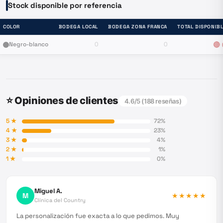
Stock disponible por referencia
COLOR
BODEGA LOCAL
BODEGA ZONA FRANCA
TOTAL DISPONIB
Negro-blanco
0
0
🔴
⭐ Opiniones de clientes
4.6
/5 (
188
reseñas)
5
★
72
%
4
★
23
%
3
★
4
%
2
★
1
%
1
★
0
%
Miguel A.
M
★★★★★
Clínica del Country
La personalización fue exacta a lo que pedimos. Muy