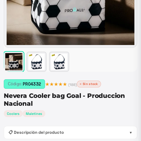
★★★★★
PRO4332
Código:
○ Sin stock
(
188
)
Nevera Cooler bag Goal - Produccion
Nacional
Coolers
Maletines
📋 Descripción del producto
▼