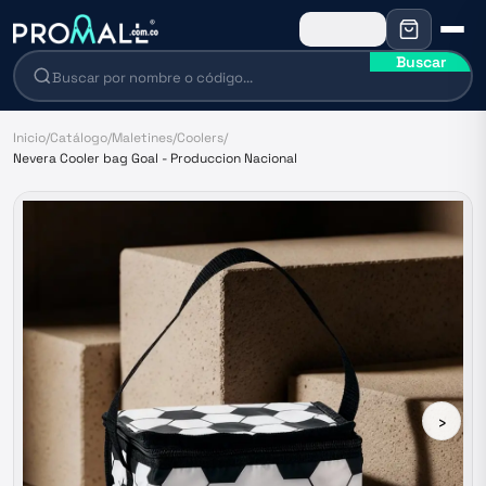
Buscar
Inicio
/
Catálogo
/
Maletines
/
Coolers
/
Nevera Cooler bag Goal - Produccion Nacional
›