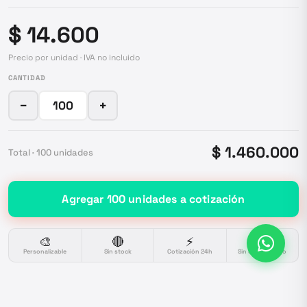
$ 14.600
Precio por unidad · IVA no incluido
CANTIDAD
−
+
$ 1.460.000
Total ·
100
unidades
Agregar
100
unidades
a cotización
🎨
🔴
⚡
🔒
Personalizable
Sin stock
Cotización 24h
Sin compromiso