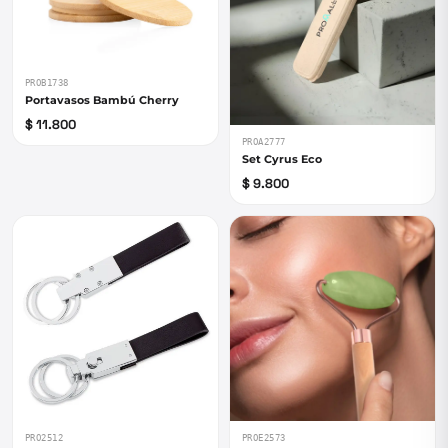
PROB1738
Portavasos Bambú Cherry
$ 11.800
PROA2777
Set Cyrus Eco
$ 9.800
PRO2512
PROE2573