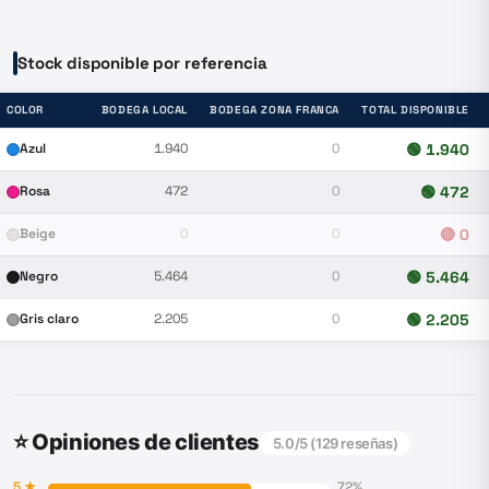
Stock disponible por referencia
COLOR
BODEGA LOCAL
BODEGA ZONA FRANCA
TOTAL DISPONIBLE
Azul
1.940
0
🟢
1.940
Rosa
472
0
🟢
472
Beige
0
0
🔴
0
Negro
5.464
0
🟢
5.464
Gris claro
2.205
0
🟢
2.205
⭐ Opiniones de clientes
5.0
/5 (
129
reseñas)
5
★
72
%