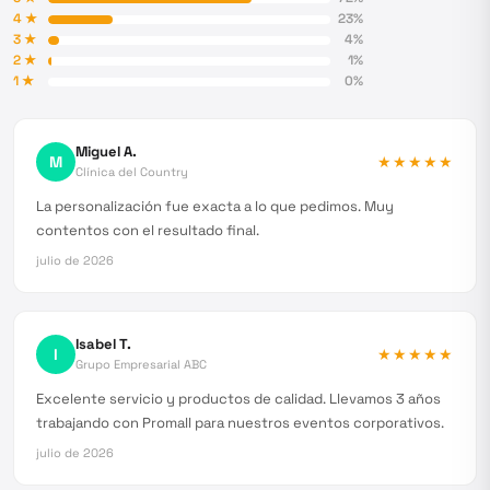
4
★
23
%
3
★
4
%
2
★
1
%
1
★
0
%
Miguel A.
M
★★★★★
Clínica del Country
La personalización fue exacta a lo que pedimos. Muy
contentos con el resultado final.
julio de 2026
Isabel T.
I
★★★★★
Grupo Empresarial ABC
Excelente servicio y productos de calidad. Llevamos 3 años
trabajando con Promall para nuestros eventos corporativos.
julio de 2026