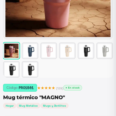
★★★★★
PRO1561
Código:
● En stock
(
129
)
Mug térmico "MAGNO"
Hogar
Mug Metálico
Mugs y Botilitos