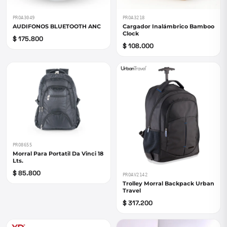
PROA3049
PROA3218
AUDIFONOS BLUETOOTH ANC
Cargador Inalámbrico Bamboo
Clock
$ 175.800
$ 108.000
PRO8655
Morral Para Portatil Da Vinci 18
Lts.
$ 85.800
PROAV2142
Trolley Morral Backpack Urban
Travel
$ 317.200