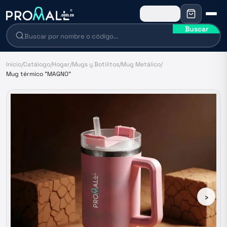
Buscar
Inicio
/
Catálogo
/
Hogar
/
Mugs y Botilitos
/
Mug Metálico
/
Mug térmico "MAGNO"
›