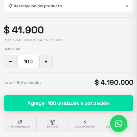
📋 Descripción del producto
▼
$ 41.900
Precio por unidad · IVA no incluido
CANTIDAD
−
+
$ 4.190.000
Total ·
100
unidades
Agregar
100
unidades
a cotización
🎨
📦
⚡
🔒
Personalizable
En stock
Cotización 24h
Sin compromiso