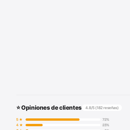
⭐ Opiniones de clientes
4.8
/5 (
182
reseñas)
5
★
72
%
4
★
23
%