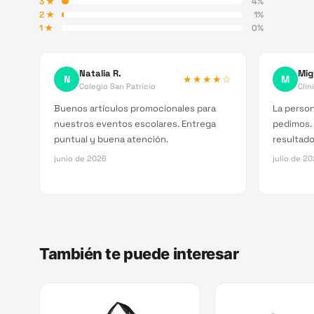
3
★
4
%
2
★
1
%
1
★
0
%
Natalia R.
Mig
N
★★★★
☆
M
Colegio San Patricio
Clín
Buenos artículos promocionales para
La person
nuestros eventos escolares. Entrega
pedimos.
puntual y buena atención.
resultado 
junio de 2026
julio de 2
También te puede interesar