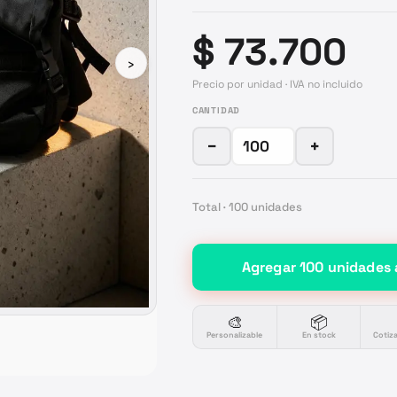
$ 73.700
›
Precio por unidad · IVA no incluido
CANTIDAD
−
+
Total ·
100
unidades
Agregar
100
unidades
🎨
📦
Personalizable
En stock
Cotiz