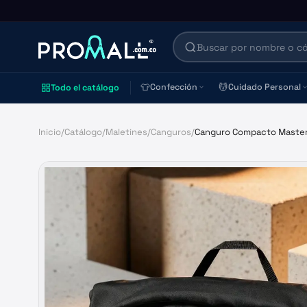
👕
💆
Confección
Cuidado Personal
Todo el catálogo
Inicio
/
Catálogo
/
Maletines
/
Canguros
/
Canguro Compacto Maste