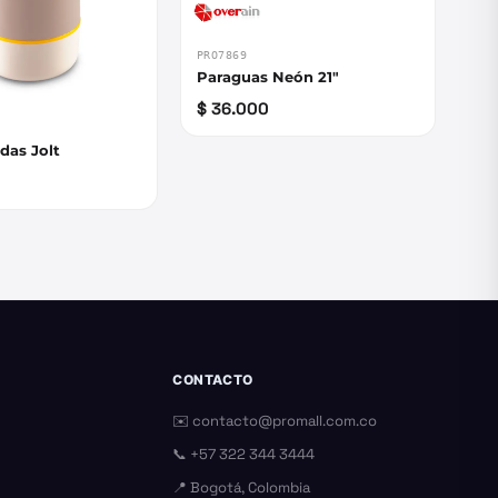
PRO7869
Paraguas Neón 21"
$ 36.000
das Jolt
CONTACTO
✉️
contacto@promall.com.co
📞
+57 322 344 3444
📍 Bogotá, Colombia