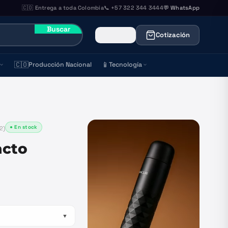
🇨🇴 Entrega a toda Colombia
📞 +57 322 344 3444
💬 WhatsApp
Buscar
Cotización
🇨🇴
📱
Producción Nacional
Tecnología
● En stock
2
)
cto
▼