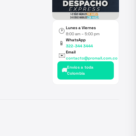
Lunes a Viernes
🕐
8:00 am – 5:00 pm
WhatsApp
📱
322-344 3444
Email
✉️
contacto@promall.com.co
Envíos a toda
🚚
Colombia