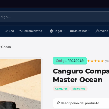
🌿
🔧
🏠
💼
🖊️
Eco
Herramientas
Hogar
Maletines
Oficina
r Ocean
★★★★★
PROA2940
Código:
(
18
Canguro Compa
Master Ocean
Canguros
Maletines
📋 Descripción del producto