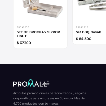
PROA3055
PROA2229
SET DE BROCHAS MIRROR
Set BBQ Novak
LIGHT
$ 84.500
$ 37.700
Artículos promocionales personalizados y regalos
corporativos para empresas en Colombia. Más de
4.700 productos con tu marca.