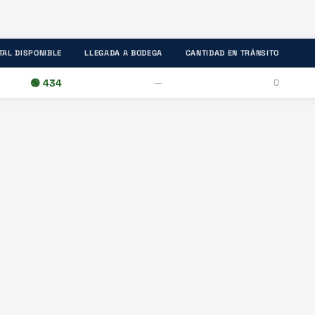
TAL DISPONIBLE
LLEGADA A BODEGA
CANTIDAD EN TRÁNSITO
🟢
434
—
0