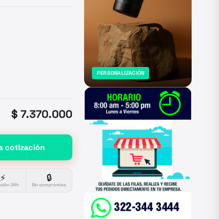
PERSONALIZACIÓN
$ 7.370.000
a cotización
⚡
🔒
ación 24h
Sin compromiso