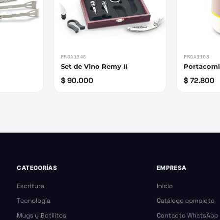
PROA1346
PROA3103
Set de Vino Remy II
Portacomi
$ 90.000
$ 72.800
CATEGORÍAS
EMPRESA
Escritura
Inicio
Tecnología
Catálogo completo
Mugs y Botilitos
Contacto WhatsApp