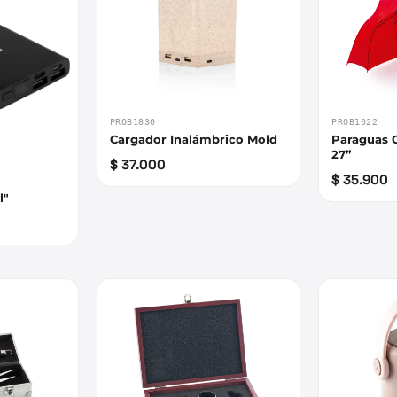
PROB1830
PROB1022
Cargador Inalámbrico Mold
Paraguas G
27”
$ 37.000
$ 35.900
l"