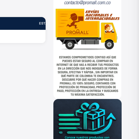
ESTADO
—