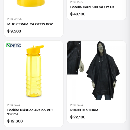
PROB1595
Botella Cord 500 ml / 17 Oz
$ 48.100
PROAV2056
MUG CERAMICA OTTIS 11OZ
$ 9.500
PROA2474
PROE2424
Botilito Plástico Avalon PET
PONCHO STORM
750ml
$ 22.100
$ 12.300