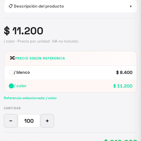
📋 Descripción del producto
▼
$ 11.200
/ color · Precio por unidad · IVA no incluido
🔀
PRECIO SEGÚN REFERENCIA
/ blanco
$ 8.400
/ color
$ 11.200
Referencia seleccionada:
/ color
CANTIDAD
−
+