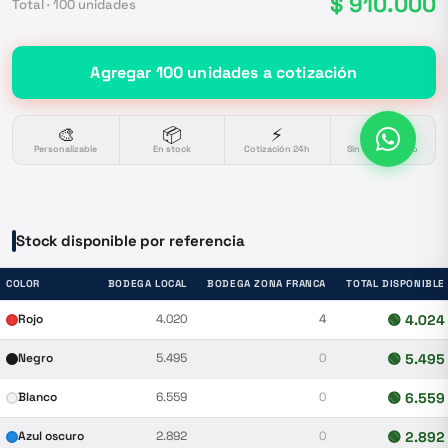
$ 910.000
Total ·
100
unidades
Agregar
100
unidades
a cotización
🎨
📦
⚡
🔒
Personalizable
En stock
Cotización 24h
Sin compromiso
Stock disponible por referencia
COLOR
BODEGA LOCAL
BODEGA ZONA FRANCA
TOTAL DISPONIBLE
Rojo
4.020
4
🟢
4.024
Negro
5.495
0
🟢
5.495
Blanco
6.559
0
🟢
6.559
Azul oscuro
2.892
0
🟢
2.892