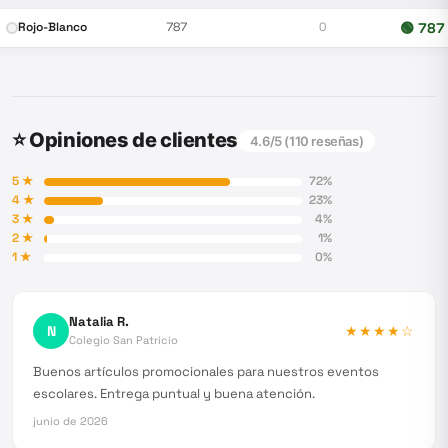
Rojo-Blanco
787
0
🟢
787
⭐ Opiniones de clientes
4.6
/5 (
110
reseñas)
5
★
72
%
4
★
23
%
3
★
4
%
2
★
1
%
1
★
0
%
Natalia R.
N
★★★★
☆
Colegio San Patricio
Buenos artículos promocionales para nuestros eventos
escolares. Entrega puntual y buena atención.
junio de 2026