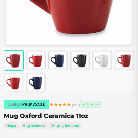
★★★★★
PROAV2115
Código:
● En stock
(
110
)
Mug Oxford Ceramica 11oz
Hogar
Mug Ceramica
Mugs y Botilitos