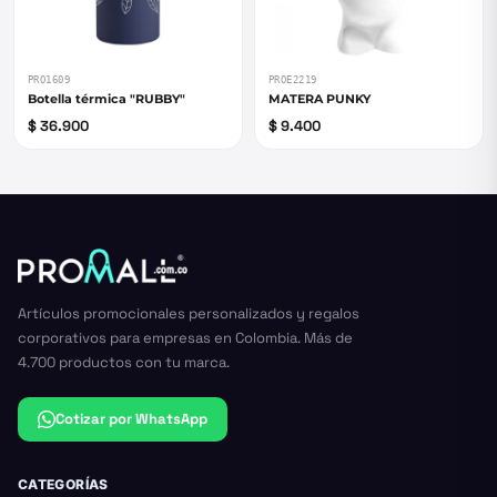
PRO1609
PROE2219
Botella térmica "RUBBY"
MATERA PUNKY
$ 36.900
$ 9.400
Artículos promocionales personalizados y regalos
corporativos para empresas en Colombia. Más de
4.700 productos con tu marca.
Cotizar por WhatsApp
CATEGORÍAS