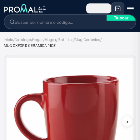
Buscar
Inicio
/
Catálogo
/
Hogar
/
Mugs y Botilitos
/
Mug Cerámica
/
MUG OXFORD CERAMICA 11OZ
›