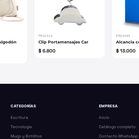
PRO2514
PRO3499
 Algodón
Clip Portamensajes Car
Alcancia c
$ 6.800
$ 13.000
CATEGORÍAS
EMPRESA
Escritura
Inicio
Tecnología
Catálogo completo
Mugs y Botilitos
Contacto WhatsApp