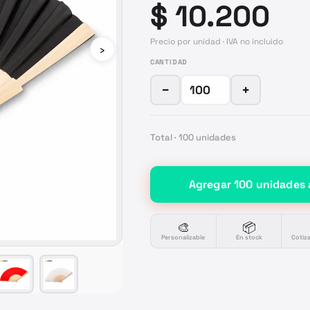
$ 10.200
Precio por unidad · IVA no incluido
›
CANTIDAD
−
+
Total ·
100
unidades
Agregar
100
unidades
🎨
📦
Personalizable
En stock
Cotiz