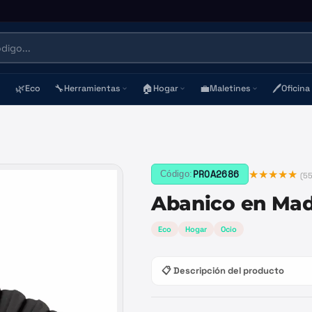
🌿
🔧
🏠
💼
🖊️
Eco
Herramientas
Hogar
Maletines
Oficina
★★★★★
PROA2686
Código:
(
5
Abanico en Ma
Eco
Hogar
Ocio
📋 Descripción del producto