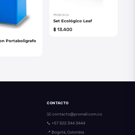
PROB2024
Set Ecológico Leaf
$ 13.400
on Portaboligrafo
CONTACTO
✉️
contacto@promall.com.co
📞
+57 322 344 3444
📍 Bogotá, Colombia