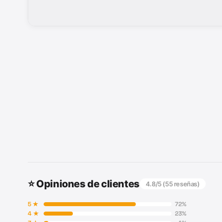
⭐ Opiniones de clientes
4.8
/5 (
55
reseñas)
5
★
72
%
4
★
23
%