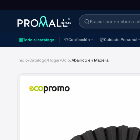
👕
💆
Confección
Cuidado Personal
Todo el catálogo
Inicio
/
Catálogo
/
Hogar
/
Ocio
/
Abanico en Madera