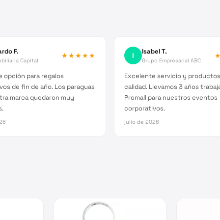
ardo F.
Isabel T.
★★★★★
I
biliaria Capital
Grupo Empresarial ABC
 opción para regalos
Excelente servicio y producto
vos de fin de año. Los paraguas
calidad. Llevamos 3 años traba
tra marca quedaron muy
Promall para nuestros eventos
s.
corporativos.
026
julio de 2026