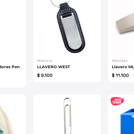
PROE2234
PROA2984
adores Pen
LLAVERO WEST
Llavero ML
$ 9.100
$ 11.100