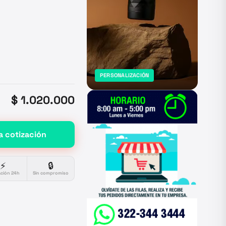
PERSONALIZACIÓN
$ 1.020.000
a cotización
⚡
🔒
ación 24h
Sin compromiso