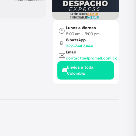
puerto Agosto 30.|| Orden en
producción (PENDIENTE
CONFIRMACIÓN), fecha estimada
salida de puerto origen
Septiembre 12
Lunes a Viernes
🕐
8:00 am – 5:00 pm
WhatsApp
📱
322-344 3444
Email
✉️
contacto@promall.com.co
Envíos a toda
🚚
Colombia