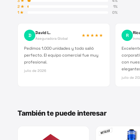
3
★
4
%
2
★
1
%
1
★
0
%
David L.
Ric
D
★★★★★
R
Aseguradora Global
Inmo
Pedimos 1.000 unidades y todo salió
Excelente
perfecto. El equipo comercial fue muy
corporati
profesional.
con nues
elegante
julio de 2026
julio de 2
También te puede interesar