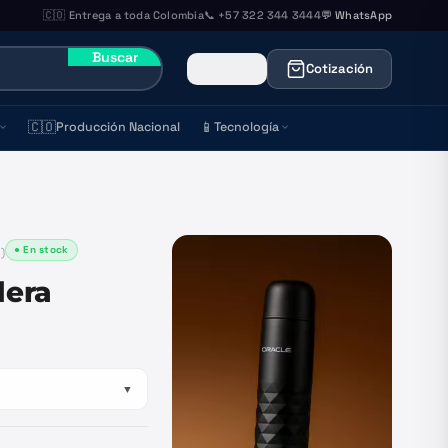
🇨🇴 Entrega a toda Colombia
📞 +57 322 344 3444
💬 WhatsApp
Buscar
Cotización
🇨🇴
📱
Producción Nacional
Tecnología
● En stock
5
)
dera
▼