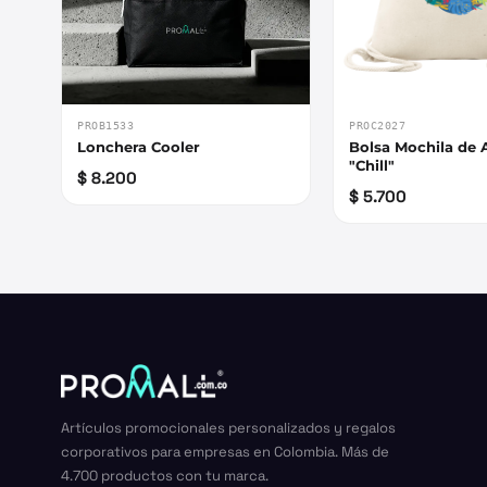
PROB1533
PROC2027
Lonchera Cooler
Bolsa Mochila de
"Chill"
$ 8.200
$ 5.700
Artículos promocionales personalizados y regalos
corporativos para empresas en Colombia. Más de
4.700 productos con tu marca.