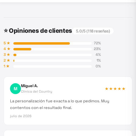
⭐ Opiniones de clientes
5.0
/5 (
118
reseñas)
5
★
72
%
4
★
23
%
3
★
4
%
2
★
1
%
1
★
0
%
Miguel A.
M
★★★★★
Clínica del Country
La personalización fue exacta a lo que pedimos. Muy
contentos con el resultado final.
julio de 2026