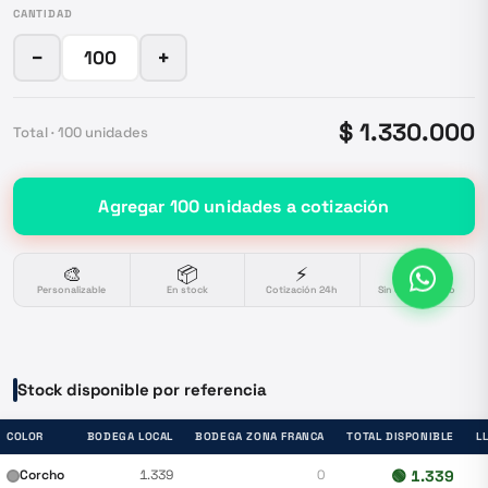
CANTIDAD
−
+
$ 1.330.000
Total ·
100
unidades
Agregar
100
unidades
a cotización
🎨
📦
⚡
🔒
Personalizable
En stock
Cotización 24h
Sin compromiso
Stock disponible por referencia
COLOR
BODEGA LOCAL
BODEGA ZONA FRANCA
TOTAL DISPONIBLE
L
Corcho
1.339
0
🟢
1.339