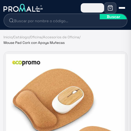
Buscar
Inicio
/
Catálogo
/
Oficina
/
Accesorios de Oficina
/
Mouse Pad Cork con Apoya Muñecas