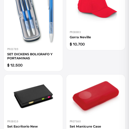
PRO8803
Gorra Neville
$ 10.700
PRO3789
SET DICKENS BOLIGRAFO Y
PORTAMINAS
$ 12.500
PRO8010
PRO7040
Set Escritorio New
Set Manicure Case