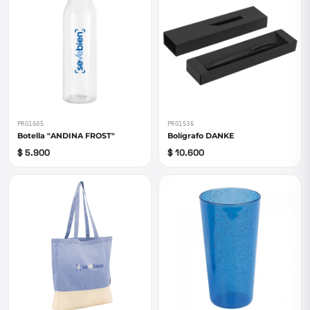
PRO1605
PRO1536
Botella "ANDINA FROST"
Bolígrafo DANKE
$ 5.900
$ 10.600