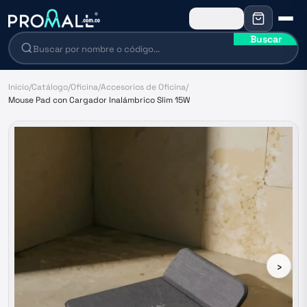
Buscar
Inicio
/
Catálogo
/
Oficina
/
Accesorios de Oficina
/
Mouse Pad con Cargador Inalámbrico Slim 15W
›