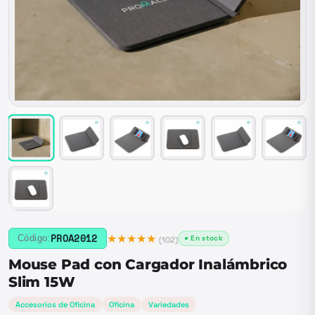
★★★★★
PROA2012
Código:
● En stock
(
102
)
Mouse Pad con Cargador Inalámbrico
Slim 15W
Accesorios de Oficina
Oficina
Variedades