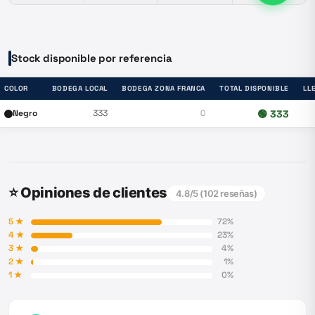
Stock disponible por referencia
COLOR
BODEGA LOCAL
BODEGA ZONA FRANCA
TOTAL DISPONIBLE
LL
Negro
333
0
🟢
333
⭐ Opiniones de clientes
4.8
/5 (
102
reseñas)
5
★
72
%
4
★
23
%
3
★
4
%
2
★
1
%
1
★
0
%