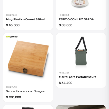
PROA2913
PROA3056
Mug Plástico Cornet 650ml
ESPEJO CON LUZ GARDA
$ 45.000
$ 68.600
PROB1536
Morral para Portatil future
$ 34.400
PROA2553
Set de Licorera con Juegos
$ 120.000