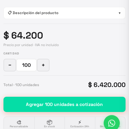
📋 Descripción del producto
▼
$ 64.200
Precio por unidad · IVA no incluido
CANTIDAD
−
+
$ 6.420.000
Total ·
100
unidades
Agregar
100
unidades
a cotización
🎨
📦
⚡
🔒
Personalizable
En stock
Cotización 24h
Sin compromiso