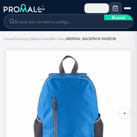
Buscar
Inicio
/
Catálogo
/
Maletines
/
Morrales
/
MORRAL BACKPACK RADEON
›