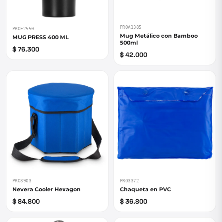
PROA1385
PROE2550
Mug Metálico con Bamboo
MUG PRESS 400 ML
500ml
$ 76.300
$ 42.000
PRO3903
PRO3372
Nevera Cooler Hexagon
Chaqueta en PVC
$ 84.800
$ 36.800