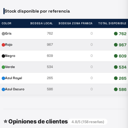
Stock disponible por referencia
COLOR
BODEGA LOCAL
BODEGA ZONA FRANCA
TOTAL DISPONIBLE
Gris
762
0
🟢
762
Rojo
967
0
🟢
967
Negro
609
0
🟢
609
Verde
534
0
🟢
534
Azul Royal
265
0
🟢
265
Azul Oscuro
586
0
🟢
586
⭐ Opiniones de clientes
4.8
/5 (
158
reseñas)