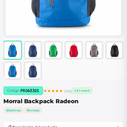
★★★★★
PROA3321
Código:
● En stock
(
158
)
Morral Backpack Radeon
Maletines
Morrales