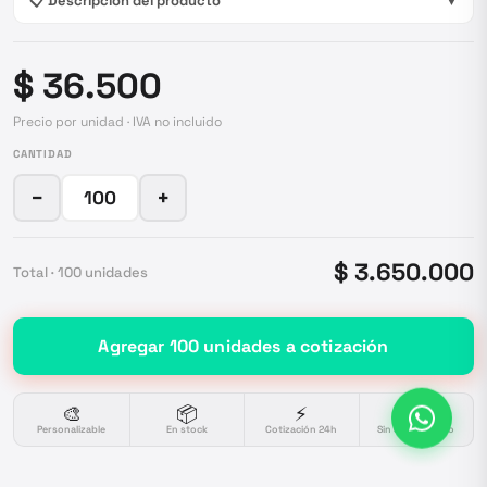
📋 Descripción del producto
▼
$ 36.500
Precio por unidad · IVA no incluido
CANTIDAD
−
+
$ 3.650.000
Total ·
100
unidades
Agregar
100
unidades
a cotización
🎨
📦
⚡
🔒
Personalizable
En stock
Cotización 24h
Sin compromiso